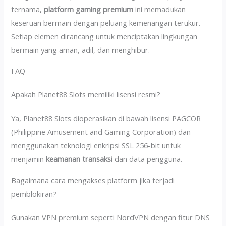
ternama,
platform gaming premium
ini memadukan
keseruan bermain dengan peluang kemenangan terukur.
Setiap elemen dirancang untuk menciptakan lingkungan
bermain yang aman, adil, dan menghibur.
FAQ
Apakah Planet88 Slots memiliki lisensi resmi?
Ya, Planet88 Slots dioperasikan di bawah lisensi PAGCOR
(Philippine Amusement and Gaming Corporation) dan
menggunakan teknologi enkripsi SSL 256-bit untuk
menjamin
keamanan transaksi
dan data pengguna.
Bagaimana cara mengakses platform jika terjadi
pemblokiran?
Gunakan VPN premium seperti NordVPN dengan fitur DNS