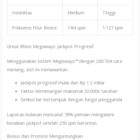
Volatilitas
Medium
Tinggi
Frekuensi Fitur Bonus
1:84 spin
1:127 spin
Great Rhino Megaways: Jackpot Progresif
Menggunakan sistem
Megaways™
dengan 200.704 cara
menang, slot ini menawarkan:
Jackpot progresif mulai dari Rp 1.2 miliar
Faktor kemenangan maksimal 20.000x taruhan
Simbol liar bertumpuk dengan fungsi pengganda
Laporan bulanan mencatat 78% pemain mengalami
kenaikan jackpot setelah 250 spin beruntun.
Bonus dan Promosi Menguntungkan