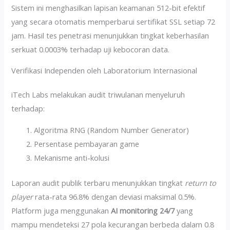
Sistem ini menghasilkan lapisan keamanan 512-bit efektif
yang secara otomatis memperbarui sertifikat SSL setiap 72
jam. Hasil tes penetrasi menunjukkan tingkat keberhasilan
serkuat 0.0003% terhadap uji kebocoran data.
Verifikasi Independen oleh Laboratorium Internasional
iTech Labs melakukan audit triwulanan menyeluruh
terhadap:
Algoritma RNG (Random Number Generator)
Persentase pembayaran game
Mekanisme anti-kolusi
Laporan audit publik terbaru menunjukkan tingkat
return to
player
rata-rata 96.8% dengan deviasi maksimal 0.5%.
Platform juga menggunakan
AI monitoring 24/7
yang
mampu mendeteksi 27 pola kecurangan berbeda dalam 0.8