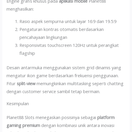
Engine grafis khusus pada
aplikasi mobile
Planet88
menghasilkan:
Rasio aspek sempurna untuk layar 16:9 dan 19.5:9
Pengaturan kontras otomatis berdasarkan
pencahayaan lingkungan
Responsivitas touchscreen 120Hz untuk perangkat
flagship
Desain antarmuka menggunakan sistem grid dinamis yang
mengatur ikon game berdasarkan frekuensi penggunaan.
Fitur
split-view
memungkinkan multitasking seperti chatting
dengan customer service sambil tetap bermain.
Kesimpulan
Planet88 Slots menegaskan posisinya sebagai
platform
gaming premium
dengan kombinasi unik antara inovasi