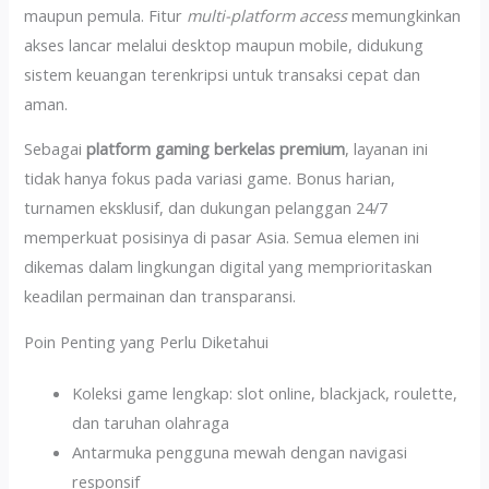
maupun pemula. Fitur
multi-platform access
memungkinkan
akses lancar melalui desktop maupun mobile, didukung
sistem keuangan terenkripsi untuk transaksi cepat dan
aman.
Sebagai
platform gaming berkelas premium
, layanan ini
tidak hanya fokus pada variasi game. Bonus harian,
turnamen eksklusif, dan dukungan pelanggan 24/7
memperkuat posisinya di pasar Asia. Semua elemen ini
dikemas dalam lingkungan digital yang memprioritaskan
keadilan permainan dan transparansi.
Poin Penting yang Perlu Diketahui
Koleksi game lengkap: slot online, blackjack, roulette,
dan taruhan olahraga
Antarmuka pengguna mewah dengan navigasi
responsif