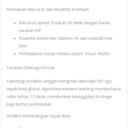
Permainan Baccarat dan Roulette Premium
Baccarat Speed: Putaran 45 detik dengan batas
taruhan VIP
Roulette Immersive: Kamera 4K dan statistik real-
time
Pembayaran instan melalui sistem
Smart Wallet
Taruhan Olahraga Virtual
Teknologi prediksi canggih mengolah data dari 50+ liga
sepak bola global. Algoritma machine learning memperbarui
odds setiap 15 detik, memberikan keunggulan strategis
bagi bettor profesional.
Prediksi Pertandingan Sepak Bola