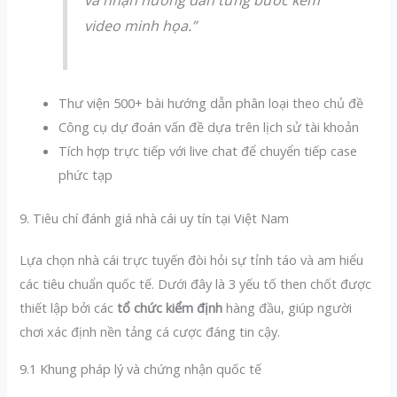
video minh họa.”
Thư viện 500+ bài hướng dẫn phân loại theo chủ đề
Công cụ dự đoán vấn đề dựa trên lịch sử tài khoản
Tích hợp trực tiếp với live chat để chuyển tiếp case
phức tạp
9. Tiêu chí đánh giá nhà cái uy tín tại Việt Nam
Lựa chọn nhà cái trực tuyến đòi hỏi sự tỉnh táo và am hiểu
các tiêu chuẩn quốc tế. Dưới đây là 3 yếu tố then chốt được
thiết lập bởi các
tổ chức kiểm định
hàng đầu, giúp người
chơi xác định nền tảng cá cược đáng tin cậy.
9.1 Khung pháp lý và chứng nhận quốc tế