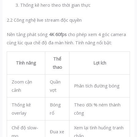
Thống kê hero theo thời gian thực
2.2 Công nghệ live stream độc quyền
Nền tảng phát sóng
4K 60fps
cho phép xem 4 góc camera
cùng lúc qua chế độ đa màn hình. Tính năng nổi bật:
Thể
Tính năng
Lợi ích
thao
Zoom cận
Quần
Phân tích đường bóng
cảnh
vợt
Thống kê
Bóng
Theo dõi % ném thành
overlay
rổ
công
Chế độ slow-
Xem lại tình huống tranh
Đua xe
mo
chấp