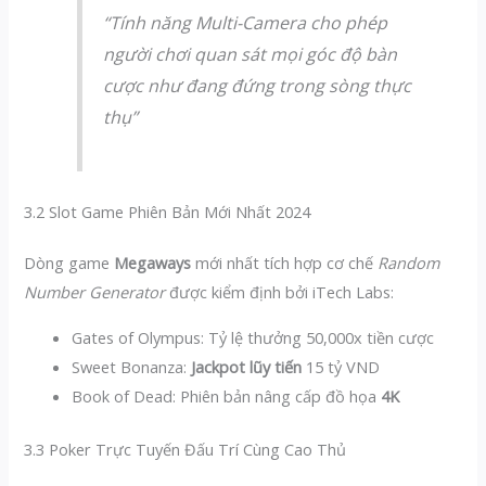
“Tính năng Multi-Camera cho phép
người chơi quan sát mọi góc độ bàn
cược như đang đứng trong sòng thực
thụ”
3.2 Slot Game Phiên Bản Mới Nhất 2024
Dòng game
Megaways
mới nhất tích hợp cơ chế
Random
Number Generator
được kiểm định bởi iTech Labs:
Gates of Olympus: Tỷ lệ thưởng 50,000x tiền cược
Sweet Bonanza:
Jackpot lũy tiến
15 tỷ VND
Book of Dead: Phiên bản nâng cấp đồ họa
4K
3.3 Poker Trực Tuyến Đấu Trí Cùng Cao Thủ