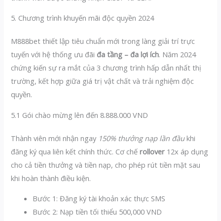
5. Chương trình khuyến mãi độc quyền 2024
M888bet thiết lập tiêu chuẩn mới trong làng giải trí trực
tuyến với hệ thống ưu đãi
đa tầng – đa lợi ích
. Năm 2024
chứng kiến sự ra mắt của 3 chương trình hấp dẫn nhất thị
trường, kết hợp giữa giá trị vật chất và trải nghiệm độc
quyền.
5.1 Gói chào mừng lên đến 8.888.000 VND
Thành viên mới nhận ngay
150% thưởng nạp lần đầu
khi
đăng ký qua liên kết chính thức. Cơ chế
rollover
12x áp dụng
cho cả tiền thưởng và tiền nạp, cho phép rút tiền mặt sau
khi hoàn thành điều kiện.
Bước 1: Đăng ký tài khoản xác thực SMS
Bước 2: Nạp tiền tối thiểu 500,000 VND