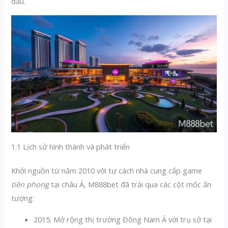
đầu.
1.1 Lịch sử hình thành và phát triển
Khởi nguồn từ năm 2010 với tư cách nhà cung cấp game
tiên phong
tại châu Á, M888bet đã trải qua các cột mốc ấn
tượng:
2015: Mở rộng thị trường Đông Nam Á với trụ sở tại