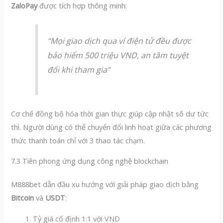
ZaloPay
được tích hợp thông minh:
“Mọi giao dịch qua ví điện tử đều được
bảo hiểm 500 triệu VND, an tâm tuyệt
đối khi tham gia”
Cơ chế đồng bộ hóa thời gian thực giúp cập nhật số dư tức
thì. Người dùng có thể chuyển đổi linh hoạt giữa các phương
thức thanh toán chỉ với 3 thao tác chạm.
7.3 Tiên phong ứng dụng công nghệ blockchain
M888bet dẫn đầu xu hướng với giải pháp giao dịch bằng
Bitcoin
và
USDT
:
Tỷ giá cố định 1:1 với VND