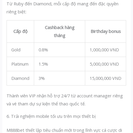
Từ Ruby đến Diamond, mỗi cấp độ mang đến đặc quyền
riêng biệt:
Cashback hàng
Cấp độ
Birthday bonus
tháng
Gold
0.8%
1,000,000 VND
Platinum
1.5%
5,000,000 VND
Diamond
3%
15,000,000 VND
Thành viên VIP nhận hỗ trợ 24/7 từ account manager riêng
và vé tham dự sự kiện thể thao quốc tế.
6. Trải nghiệm mobile tối ưu trên mọi thiết bị
M888bet thiết lập tiêu chuẩn mới trong lĩnh vực cá cược di