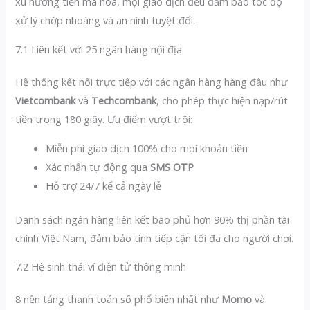
xu hướng tiền mã hóa, mọi giao dịch đều đảm bảo tốc độ
xử lý chớp nhoáng và an ninh tuyệt đối.
7.1 Liên kết với 25 ngân hàng nội địa
Hệ thống kết nối trực tiếp với các ngân hàng hàng đầu như
Vietcombank
và
Techcombank
, cho phép thực hiện nạp/rút
tiền trong 180 giây. Ưu điểm vượt trội:
Miễn phí giao dịch 100% cho mọi khoản tiền
Xác nhận tự động qua
SMS OTP
Hỗ trợ 24/7 kể cả ngày lễ
Danh sách ngân hàng liên kết bao phủ hơn 90% thị phần tài
chính Việt Nam, đảm bảo tính tiếp cận tối đa cho người chơi.
7.2 Hệ sinh thái ví điện tử thông minh
8 nền tảng thanh toán số phổ biến nhất như
Momo
và