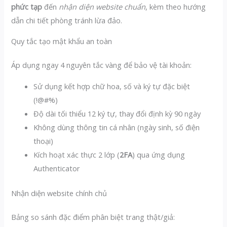
phức tạp
đến
nhận diện website chuẩn
, kèm theo hướng
dẫn chi tiết phòng tránh lừa đảo.
Quy tắc tạo mật khẩu an toàn
Áp dụng ngay 4 nguyên tắc vàng để bảo vệ tài khoản:
Sử dụng kết hợp chữ hoa, số và ký tự đặc biệt
(!@#%)
Độ dài tối thiểu 12 ký tự, thay đổi định kỳ 90 ngày
Không dùng thông tin cá nhân (ngày sinh, số điện
thoại)
Kích hoạt xác thực 2 lớp (
2FA
) qua ứng dụng
Authenticator
Nhận diện website chính chủ
Bảng so sánh đặc điểm phân biệt trang thật/giả: