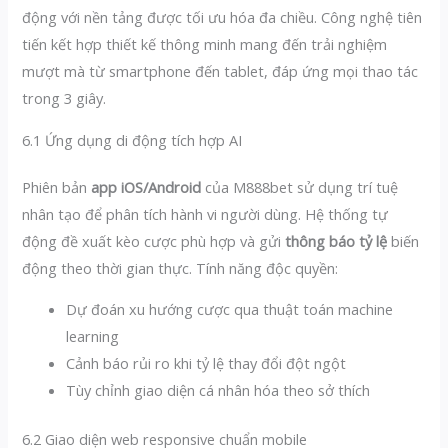
động với nền tảng được tối ưu hóa đa chiều. Công nghệ tiên
tiến kết hợp thiết kế thông minh mang đến trải nghiệm
mượt mà từ smartphone đến tablet, đáp ứng mọi thao tác
trong 3 giây.
6.1 Ứng dụng di động tích hợp AI
Phiên bản
app iOS/Android
của M888bet sử dụng trí tuệ
nhân tạo để phân tích hành vi người dùng. Hệ thống tự
động đề xuất kèo cược phù hợp và gửi
thông báo tỷ lệ
biến
động theo thời gian thực. Tính năng độc quyền:
Dự đoán xu hướng cược qua thuật toán machine
learning
Cảnh báo rủi ro khi tỷ lệ thay đổi đột ngột
Tùy chỉnh giao diện cá nhân hóa theo sở thích
6.2 Giao diện web responsive chuẩn mobile