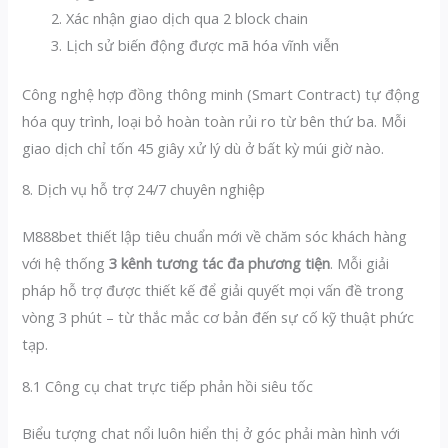
Xác nhận giao dịch qua 2 block chain
Lịch sử biến động được mã hóa vĩnh viễn
Công nghệ hợp đồng thông minh (Smart Contract) tự động
hóa quy trình, loại bỏ hoàn toàn rủi ro từ bên thứ ba. Mỗi
giao dịch chỉ tốn 45 giây xử lý dù ở bất kỳ múi giờ nào.
8. Dịch vụ hỗ trợ 24/7 chuyên nghiệp
M888bet thiết lập tiêu chuẩn mới về chăm sóc khách hàng
với hệ thống
3 kênh tương tác đa phương tiện
. Mỗi giải
pháp hỗ trợ được thiết kế để giải quyết mọi vấn đề trong
vòng 3 phút – từ thắc mắc cơ bản đến sự cố kỹ thuật phức
tạp.
8.1 Công cụ chat trực tiếp phản hồi siêu tốc
Biểu tượng chat nổi luôn hiển thị ở góc phải màn hình với