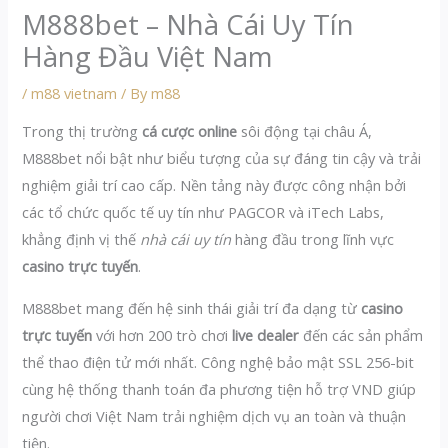
M888bet – Nhà Cái Uy Tín
Hàng Đầu Việt Nam
/
m88 vietnam
/ By
m88
Trong thị trường
cá cược online
sôi động tại châu Á,
M888bet nổi bật như biểu tượng của sự đáng tin cậy và trải
nghiệm giải trí cao cấp. Nền tảng này được công nhận bởi
các tổ chức quốc tế uy tín như PAGCOR và iTech Labs,
khẳng định vị thế
nhà cái uy tín
hàng đầu trong lĩnh vực
casino trực tuyến
.
M888bet mang đến hệ sinh thái giải trí đa dạng từ
casino
trực tuyến
với hơn 200 trò chơi
live dealer
đến các sản phẩm
thể thao điện tử mới nhất. Công nghệ bảo mật SSL 256-bit
cùng hệ thống thanh toán đa phương tiện hỗ trợ VND giúp
người chơi Việt Nam trải nghiệm dịch vụ an toàn và thuận
tiện.