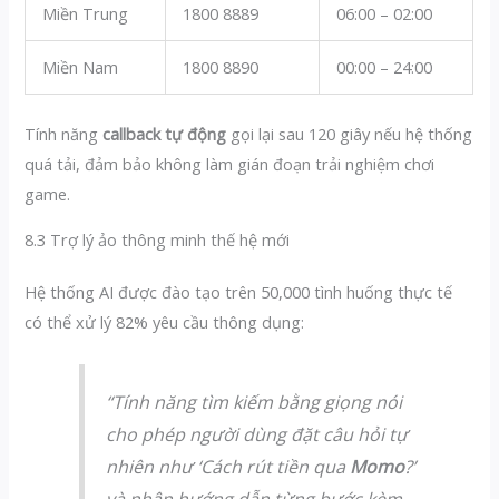
Miền Trung
1800 8889
06:00 – 02:00
Miền Nam
1800 8890
00:00 – 24:00
Tính năng
callback tự động
gọi lại sau 120 giây nếu hệ thống
quá tải, đảm bảo không làm gián đoạn trải nghiệm chơi
game.
8.3 Trợ lý ảo thông minh thế hệ mới
Hệ thống AI được đào tạo trên 50,000 tình huống thực tế
có thể xử lý 82% yêu cầu thông dụng:
“Tính năng tìm kiếm bằng giọng nói
cho phép người dùng đặt câu hỏi tự
nhiên như ‘Cách rút tiền qua
Momo
?’
và nhận hướng dẫn từng bước kèm