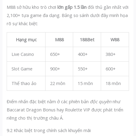
M88 sở hữu kho trò chơi
lớn gấp 1.5 lần
đối thủ gần nhất với
2,100+ tựa game đa dạng. Bảng so sánh dưới đây minh họa
rõ sự khác biệt:
Hạng mục
M88
188Bet
W88
Live Casino
650+
400+
380+
Slot Game
900+
550+
600+
Thể thao ảo
22 môn
15 môn
18 môn
Điểm nhấn đặc biệt nằm ở các phiên bản
độc quyền
như
Baccarat Dragon Bonus hay Roulette VIP được phát triển
riêng cho thị trường châu Á.
9.2 Khác biệt trong chính sách khuyến mãi