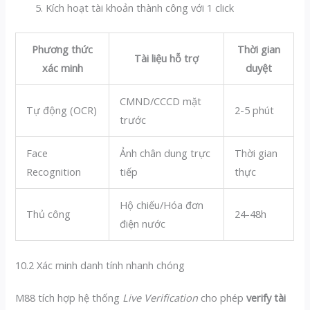
Kích hoạt tài khoản thành công với 1 click
Phương thức
Thời gian
Tài liệu hỗ trợ
xác minh
duyệt
CMND/CCCD mặt
Tự động (OCR)
2-5 phút
trước
Face
Ảnh chân dung trực
Thời gian
Recognition
tiếp
thực
Hộ chiếu/Hóa đơn
Thủ công
24-48h
điện nước
10.2 Xác minh danh tính nhanh chóng
M88 tích hợp hệ thống
Live Verification
cho phép
verify tài