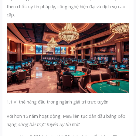
then chốt: uy tín pháp lý, công nghệ hiện đại và dịch vụ cao
cấp.
1.1 Vị thế hàng đầu trong ngành giải trí trực tuyến
Với hơn 15 năm hoạt động, M88 liên tục dẫn đầu bảng xếp
hạng
sòng bài trực tuyến uy tín
nhờ: