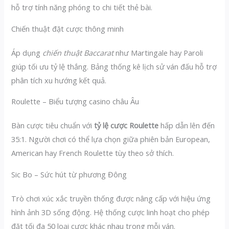
hỗ trợ tính năng phóng to chi tiết thẻ bài.
Chiến thuật đặt cược thông minh
Áp dụng
chiến thuật Baccarat
như Martingale hay Paroli
giúp tối ưu tỷ lệ thắng. Bảng thống kê lịch sử ván đấu hỗ trợ
phân tích xu hướng kết quả.
Roulette – Biểu tượng casino châu Âu
Bàn cược tiêu chuẩn với
tỷ lệ cược Roulette
hấp dẫn lên đến
35:1. Người chơi có thể lựa chọn giữa phiên bản European,
American hay French Roulette tùy theo sở thích.
Sic Bo – Sức hút từ phương Đông
Trò chơi xúc xắc truyền thống được nâng cấp với hiệu ứng
hình ảnh 3D sống động. Hệ thống cược linh hoạt cho phép
đặt tối đa 50 loại cược khác nhau trong mỗi ván.