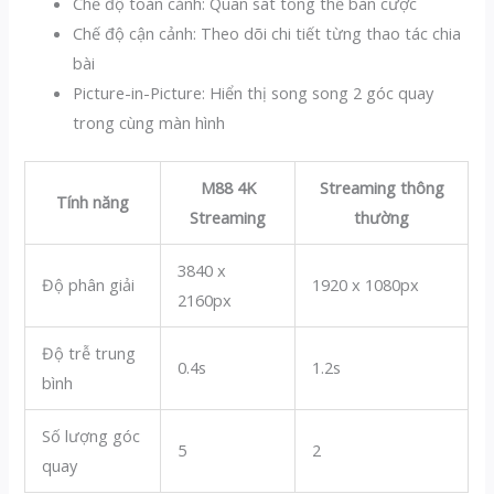
Chế độ toàn cảnh: Quan sát tổng thể bàn cược
Chế độ cận cảnh: Theo dõi chi tiết từng thao tác chia
bài
Picture-in-Picture: Hiển thị song song 2 góc quay
trong cùng màn hình
M88 4K
Streaming thông
Tính năng
Streaming
thường
3840 x
Độ phân giải
1920 x 1080px
2160px
Độ trễ trung
0.4s
1.2s
bình
Số lượng góc
5
2
quay