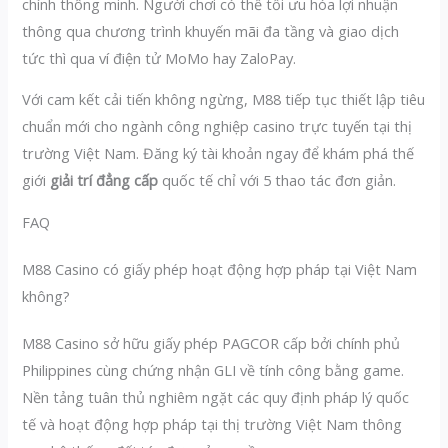
chính thông minh. Người chơi có thể tối ưu hóa lợi nhuận
thông qua chương trình khuyến mãi đa tầng và giao dịch
tức thì qua ví điện tử MoMo hay ZaloPay.
Với cam kết cải tiến không ngừng, M88 tiếp tục thiết lập tiêu
chuẩn mới cho ngành công nghiệp casino trực tuyến tại thị
trường Việt Nam. Đăng ký tài khoản ngay để khám phá thế
giới
giải trí đẳng cấp
quốc tế chỉ với 5 thao tác đơn giản.
FAQ
M88 Casino có giấy phép hoạt động hợp pháp tại Việt Nam
không?
M88 Casino sở hữu giấy phép PAGCOR cấp bởi chính phủ
Philippines cùng chứng nhận GLI về tính công bằng game.
Nền tảng tuân thủ nghiêm ngặt các quy định pháp lý quốc
tế và hoạt động hợp pháp tại thị trường Việt Nam thông