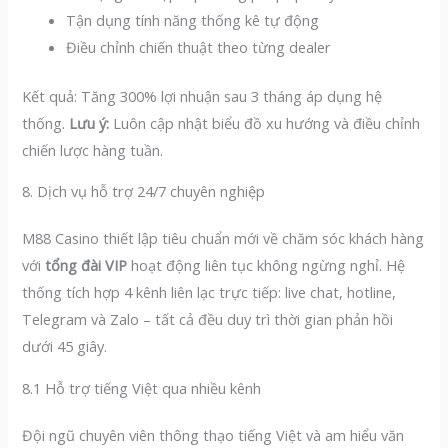
Tận dụng tính năng thống kê tự động
Điều chỉnh chiến thuật theo từng dealer
Kết quả: Tăng 300% lợi nhuận sau 3 tháng áp dụng hệ
thống.
Lưu ý:
Luôn cập nhật biểu đồ xu hướng và điều chỉnh
chiến lược hàng tuần.
8. Dịch vụ hỗ trợ 24/7 chuyên nghiệp
M88 Casino thiết lập tiêu chuẩn mới về chăm sóc khách hàng
với
tổng đài VIP
hoạt động liên tục không ngừng nghỉ. Hệ
thống tích hợp 4 kênh liên lạc trực tiếp: live chat, hotline,
Telegram và Zalo – tất cả đều duy trì thời gian phản hồi
dưới 45 giây.
8.1 Hỗ trợ tiếng Việt qua nhiều kênh
Đội ngũ chuyên viên thông thạo tiếng Việt và am hiểu văn