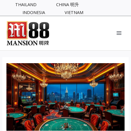
Skip
THAILAND
CHINA 明升
to
INDONESIA
VIETNAM
content
MAI
MEN