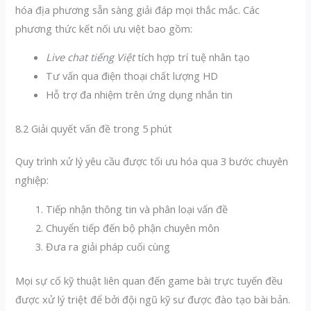
hóa địa phương sẵn sàng giải đáp mọi thắc mắc. Các
phương thức kết nối ưu việt bao gồm:
Live chat tiếng Việt
tích hợp trí tuệ nhân tạo
Tư vấn qua điện thoại chất lượng HD
Hỗ trợ đa nhiệm trên ứng dụng nhắn tin
8.2 Giải quyết vấn đề trong 5 phút
Quy trình xử lý yêu cầu được tối ưu hóa qua 3 bước chuyên
nghiệp:
Tiếp nhận thông tin và phân loại vấn đề
Chuyển tiếp đến bộ phận chuyên môn
Đưa ra giải pháp cuối cùng
Mọi sự cố kỹ thuật liên quan đến game bài trực tuyến đều
được xử lý triệt để bởi đội ngũ kỹ sư được đào tạo bài bản.