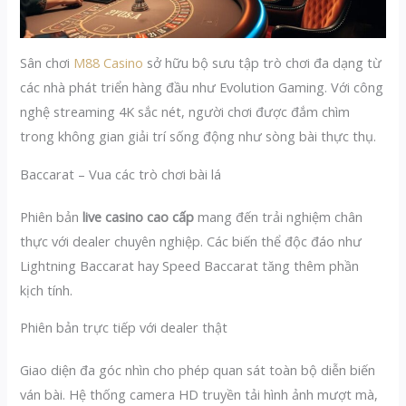
Sân chơi
M88 Casino
sở hữu bộ sưu tập trò chơi đa dạng từ
các nhà phát triển hàng đầu như Evolution Gaming. Với công
nghệ streaming 4K sắc nét, người chơi được đắm chìm
trong không gian giải trí sống động như sòng bài thực thụ.
Baccarat – Vua các trò chơi bài lá
Phiên bản
live casino cao cấp
mang đến trải nghiệm chân
thực với dealer chuyên nghiệp. Các biến thể độc đáo như
Lightning Baccarat hay Speed Baccarat tăng thêm phần
kịch tính.
Phiên bản trực tiếp với dealer thật
Giao diện đa góc nhìn cho phép quan sát toàn bộ diễn biến
ván bài. Hệ thống camera HD truyền tải hình ảnh mượt mà,