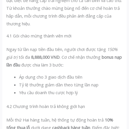
đặc biệt để nâng cấp trải nghiệm cho cả tân binh và cao thủ.
Từ khoản thưởng chào mừng bùng nổ đến cơ chế hoàn trả
hấp dẫn, mỗi chương trình đều phản ánh đẳng cấp của
thương hiệu.
4.1 Gói chào mừng thành viên mới
Ngay từ lần nạp tiền đầu tiên, người chơi được tặng
150%
giá trị
tối đa
8,888,000 VND
. Cơ chế nhận thưởng
bonus nạp
lần đầu
được chia làm 3 bước:
Áp dụng cho 3 giao dịch đầu tiên
Tỷ lệ thưởng giảm dần theo từng lần nạp
Yêu cầu doanh thu cược hợp lý
4.2 Chương trình hoàn trả không giới hạn
Mỗi thứ Hai hàng tuần, hệ thống tự động hoàn trả
10%
tổng thua lỗ
dưới dạng
cashback hàng tuần
. Điểm đặc biệt: