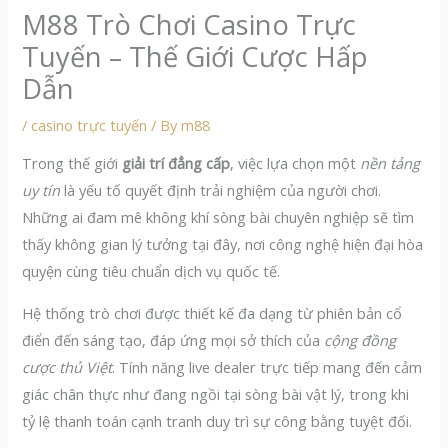
M88 Trò Chơi Casino Trực
Tuyến – Thế Giới Cược Hấp
Dẫn
/
casino trực tuyến
/ By
m88
Trong thế giới
giải trí đẳng cấp
, việc lựa chọn một
nền tảng
uy tín
là yếu tố quyết định trải nghiệm của người chơi.
Những ai đam mê không khí sòng bài chuyên nghiệp sẽ tìm
thấy không gian lý tưởng tại đây, nơi công nghệ hiện đại hòa
quyện cùng tiêu chuẩn dịch vụ quốc tế.
Hệ thống trò chơi được thiết kế đa dạng từ phiên bản cổ
điển đến sáng tạo, đáp ứng mọi sở thích của
cộng đồng
cược thủ Việt
. Tính năng live dealer trực tiếp mang đến cảm
giác chân thực như đang ngồi tại sòng bài vật lý, trong khi
tỷ lệ thanh toán cạnh tranh duy trì sự công bằng tuyệt đối.