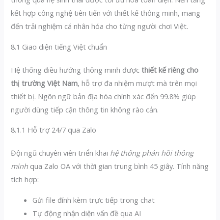
kết hợp công nghệ tiên tiến với thiết kế thông minh, mang
đến trải nghiệm cá nhân hóa cho từng người chơi Việt.
8.1 Giao diện tiếng Việt chuẩn
Hệ thống điều hướng thông minh được
thiết kế riêng cho
thị trường Việt Nam
, hỗ trợ đa nhiệm mượt mà trên mọi
thiết bị. Ngôn ngữ bản địa hóa chính xác đến 99.8% giúp
người dùng tiếp cận thông tin không rào cản.
8.1.1 Hỗ trợ 24/7 qua Zalo
Đội ngũ chuyên viên triển khai
hệ thống phản hồi thông
minh
qua Zalo OA với thời gian trung bình 45 giây. Tính năng
tích hợp:
Gửi file đính kèm trực tiếp trong chat
Tự động nhận diện vấn đề qua AI