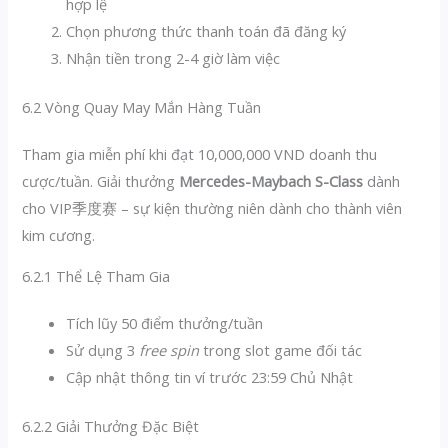
hợp lệ
Chọn phương thức thanh toán đã đăng ký
Nhận tiền trong 2-4 giờ làm việc
6.2 Vòng Quay May Mắn Hàng Tuần
Tham gia miễn phí khi đạt 10,000,000 VND doanh thu
cược/tuần. Giải thưởng
Mercedes-Maybach S-Class
dành
cho VIP季度赛 – sự kiện thường niên dành cho thành viên
kim cương.
6.2.1 Thể Lệ Tham Gia
Tích lũy 50 điểm thưởng/tuần
Sử dụng 3
free spin
trong slot game đối tác
Cập nhật thông tin ví trước 23:59 Chủ Nhật
6.2.2 Giải Thưởng Đặc Biệt