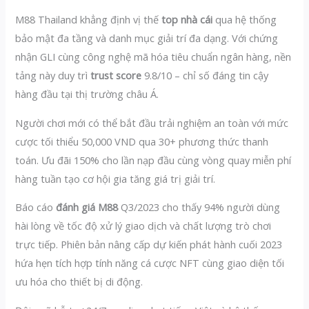
M88 Thailand khẳng định vị thế
top nhà cái
qua hệ thống
bảo mật đa tầng và danh mục giải trí đa dạng. Với chứng
nhận GLI cùng công nghệ mã hóa tiêu chuẩn ngân hàng, nền
tảng này duy trì
trust score
9.8/10 – chỉ số đáng tin cậy
hàng đầu tại thị trường châu Á.
Người chơi mới có thể bắt đầu trải nghiệm an toàn với mức
cược tối thiểu 50,000 VND qua 30+ phương thức thanh
toán. Ưu đãi 150% cho lần nạp đầu cùng vòng quay miễn phí
hàng tuần tạo cơ hội gia tăng giá trị giải trí.
Báo cáo
đánh giá M88
Q3/2023 cho thấy 94% người dùng
hài lòng về tốc độ xử lý giao dịch và chất lượng trò chơi
trực tiếp. Phiên bản nâng cấp dự kiến phát hành cuối 2023
hứa hẹn tích hợp tính năng cá cược NFT cùng giao diện tối
ưu hóa cho thiết bị di động.