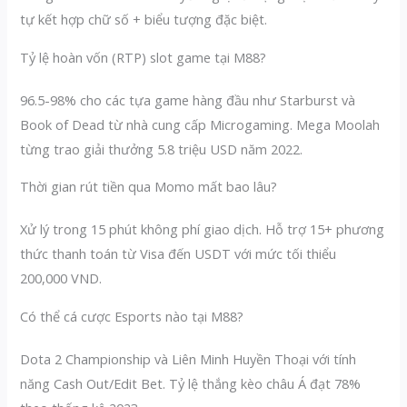
tự kết hợp chữ số + biểu tượng đặc biệt.
Tỷ lệ hoàn vốn (RTP) slot game tại M88?
96.5-98% cho các tựa game hàng đầu như Starburst và
Book of Dead từ nhà cung cấp Microgaming. Mega Moolah
từng trao giải thưởng 5.8 triệu USD năm 2022.
Thời gian rút tiền qua Momo mất bao lâu?
Xử lý trong 15 phút không phí giao dịch. Hỗ trợ 15+ phương
thức thanh toán từ Visa đến USDT với mức tối thiểu
200,000 VND.
Có thể cá cược Esports nào tại M88?
Dota 2 Championship và Liên Minh Huyền Thoại với tính
năng Cash Out/Edit Bet. Tỷ lệ thắng kèo châu Á đạt 78%