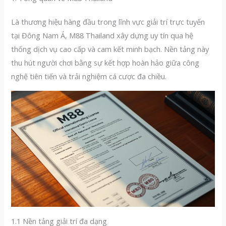
Là thương hiệu hàng đầu trong lĩnh vực giải trí trực tuyến
tại Đông Nam Á, M88 Thailand xây dựng uy tín qua hệ
thống dịch vụ cao cấp và cam kết minh bạch. Nền tảng này
thu hút người chơi bằng sự kết hợp hoàn hảo giữa công
nghệ tiên tiến và trải nghiệm cá cược đa chiều.
1.1 Nền tảng giải trí đa dạng