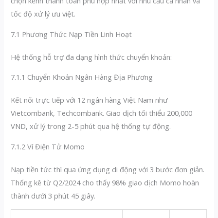
chọn kênh thanh toán phù hợp nhất với nhu cầu cá nhân và
tốc độ xử lý ưu việt.
7.1 Phương Thức Nạp Tiền Linh Hoạt
Hệ thống hỗ trợ đa dạng hình thức chuyển khoản:
7.1.1 Chuyển Khoản Ngân Hàng Địa Phương
Kết nối trực tiếp với 12 ngân hàng Việt Nam như
Vietcombank, Techcombank. Giao dịch tối thiểu 200,000
VND, xử lý trong 2-5 phút qua hệ thống tự động.
7.1.2 Ví Điện Tử Momo
Nạp tiền tức thì qua ứng dụng di động với 3 bước đơn giản.
Thống kê từ Q2/2024 cho thấy 98% giao dịch Momo hoàn
thành dưới 3 phút 45 giây.