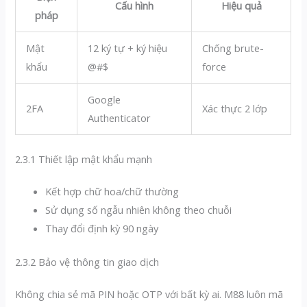
Cấu hình
Hiệu quả
pháp
Mật
12 ký tự + ký hiệu
Chống brute-
khẩu
@#$
force
Google
2FA
Xác thực 2 lớp
Authenticator
2.3.1 Thiết lập mật khẩu mạnh
Kết hợp chữ hoa/chữ thường
Sử dụng số ngẫu nhiên không theo chuỗi
Thay đổi định kỳ 90 ngày
2.3.2 Bảo vệ thông tin giao dịch
Không chia sẻ mã PIN hoặc OTP với bất kỳ ai. M88 luôn mã