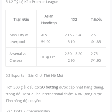
5.1.2 Tỷ Lệ Kèo Premier League
Asian
Trận Đấu
1X2
Tài/Xỉu
Handicap
Man City vs
-0.5
2.15 – 3.40
2.5
Liverpool
@1.92
– 3.10
@1.85
Arsenal vs
2.30 – 3.20
2.75
0.0 @1.89
Chelsea
– 2.95
@1.90
5.2 Esports – Sân Chơi Thế Hệ Mới
Hơn 300 giải đấu
CS:GO betting
được cập nhật hàng tháng,
trong đó Dota 2 The International chiếm 40% lượng cược.
Tính năng độc quyền:
5.2.1 Dota 2 Championship