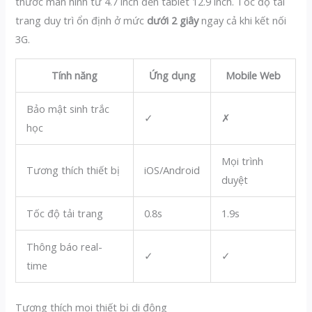
thước màn hình từ 4.7 inch đến tablet 12.9 inch. Tốc độ tải
trang duy trì ổn định ở mức
dưới 2 giây
ngay cả khi kết nối
3G.
Tính năng
Ứng dụng
Mobile Web
Bảo mật sinh trắc
✓
✗
học
Mọi trình
Tương thích thiết bị
iOS/Android
duyệt
Tốc độ tải trang
0.8s
1.9s
Thông báo real-
✓
✓
time
Tương thích mọi thiết bị di động