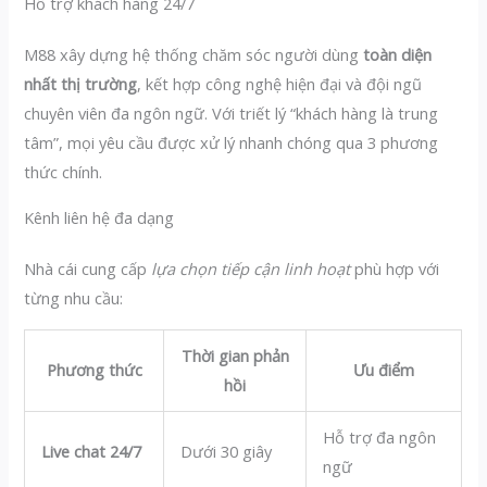
Hỗ trợ khách hàng 24/7
M88 xây dựng hệ thống chăm sóc người dùng
toàn diện
nhất thị trường
, kết hợp công nghệ hiện đại và đội ngũ
chuyên viên đa ngôn ngữ. Với triết lý “khách hàng là trung
tâm”, mọi yêu cầu được xử lý nhanh chóng qua 3 phương
thức chính.
Kênh liên hệ đa dạng
Nhà cái cung cấp
lựa chọn tiếp cận linh hoạt
phù hợp với
từng nhu cầu:
Thời gian phản
Phương thức
Ưu điểm
hồi
Hỗ trợ đa ngôn
Live chat 24/7
Dưới 30 giây
ngữ