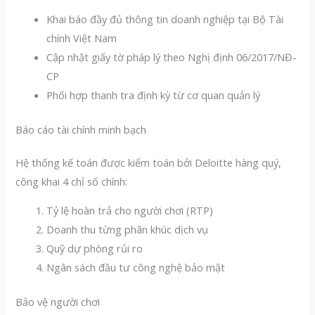
Khai báo đầy đủ thông tin doanh nghiệp tại Bộ Tài
chính Việt Nam
Cập nhật giấy tờ pháp lý theo Nghị định 06/2017/NĐ-
CP
Phối hợp thanh tra định kỳ từ cơ quan quản lý
Báo cáo tài chính minh bạch
Hệ thống kế toán được kiểm toán bởi Deloitte hàng quý,
công khai 4 chỉ số chính:
Tỷ lệ hoàn trả cho người chơi (RTP)
Doanh thu từng phân khúc dịch vụ
Quỹ dự phòng rủi ro
Ngân sách đầu tư công nghệ bảo mật
Bảo vệ người chơi