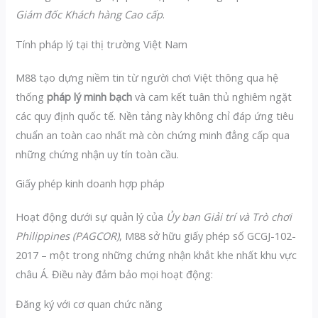
Giám đốc Khách hàng Cao cấp
.
Tính pháp lý tại thị trường Việt Nam
M88 tạo dựng niềm tin từ người chơi Việt thông qua hệ
thống
pháp lý minh bạch
và cam kết tuân thủ nghiêm ngặt
các quy định quốc tế. Nền tảng này không chỉ đáp ứng tiêu
chuẩn an toàn cao nhất mà còn chứng minh đẳng cấp qua
những chứng nhận uy tín toàn cầu.
Giấy phép kinh doanh hợp pháp
Hoạt động dưới sự quản lý của
Ủy ban Giải trí và Trò chơi
Philippines (PAGCOR)
, M88 sở hữu giấy phép số GCGJ-102-
2017 – một trong những chứng nhận khắt khe nhất khu vực
châu Á. Điều này đảm bảo mọi hoạt động:
Đăng ký với cơ quan chức năng