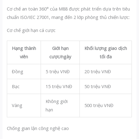
Cơ chế an toàn 360° của M88 được phát triển dựa trên tiêu
chuẩn ISO/IEC 27001, mang đến 2 lớp phòng thủ chiến lược:
Cơ chế giới hạn cá cược
Hạng thành
Giới hạn
Khối lượng giao dịch
viên
cược/ngày
tối đa
Đồng
5 triệu VNĐ
20 triệu VNĐ
Bạc
15 triệu VNĐ
50 triệu VNĐ
Không giới
Vàng
500 triệu VNĐ
hạn
Chống gian lận công nghệ cao