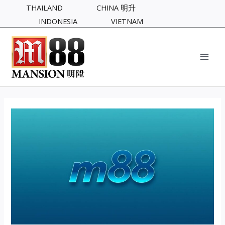
Skip
THAILAND
CHINA 明升
to
INDONESIA
VIETNAM
content
MAI
MEN