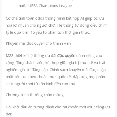
thuộc UEFA Champions League
Cơ chế tính toán odds thông minh kết hợp AI giúp tối ưu
hóa lợi nhuận cho người chơi. Hệ thống tự động điều chỉnh
tỷ lệ dựa trên 15 yếu tố phân tích thời gian thực.
Khuyến mãi độc quyền cho thành viên
M88 thiết kế hệ thống ưu đãi
độc quyền
dành riêng cho
cộng đồng thành viên, kết hợp giữa giá trị thực tế và trải
nghiệm giải trí đẳng cấp. Chính sách khuyến mãi được cập
nhật liên tục theo chuẩn mực quốc tế, đáp ứng mọi phân
khúc người chơi từ tân binh đến cao thủ.
Chương trình thưởng chào mừng
Gói khởi đầu ấn tượng dành cho tài khoản mới với 2 tầng ưu
đãi: