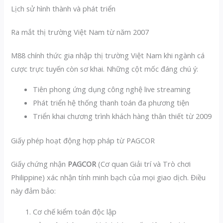
Lịch sử hình thành và phát triển
Ra mắt thị trường Việt Nam từ năm 2007
M88 chính thức gia nhập thị trường Việt Nam khi ngành cá
cược trực tuyến còn sơ khai. Những cột mốc đáng chú ý:
Tiên phong ứng dụng công nghệ live streaming
Phát triển hệ thống thanh toán đa phương tiện
Triển khai chương trình khách hàng thân thiết từ 2009
Giấy phép hoạt động hợp pháp từ PAGCOR
Giấy chứng nhận
PAGCOR
(Cơ quan Giải trí và Trò chơi
Philippine) xác nhận tính minh bạch của mọi giao dịch. Điều
này đảm bảo:
Cơ chế kiểm toán độc lập