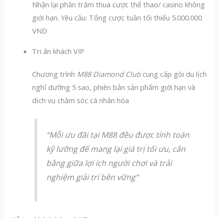
Nhận lại phần trăm thua cược thể thao/ casino không
giới hạn. Yêu cầu: Tổng cược tuần tối thiểu 5.000.000
VND
Tri ân khách VIP
Chương trình
M88 Diamond Club
cung cấp gói du lịch
nghỉ dưỡng 5 sao, phiên bản sản phẩm giới hạn và
dịch vụ chăm sóc cá nhân hóa
“Mỗi ưu đãi tại M88 đều được tính toán
kỹ lưỡng để mang lại giá trị tối ưu, cân
bằng giữa lợi ích người chơi và trải
nghiệm giải trí bền vững”