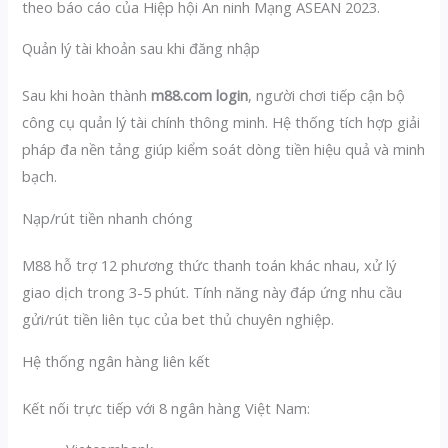
theo báo cáo của Hiệp hội An ninh Mạng ASEAN 2023.
Quản lý tài khoản sau khi đăng nhập
Sau khi hoàn thành
m88.com login
, người chơi tiếp cận bộ
công cụ quản lý tài chính thông minh. Hệ thống tích hợp giải
pháp đa nền tảng giúp kiểm soát dòng tiền hiệu quả và minh
bạch.
Nạp/rút tiền nhanh chóng
M88 hỗ trợ 12 phương thức thanh toán khác nhau, xử lý
giao dịch trong 3-5 phút. Tính năng này đáp ứng nhu cầu
gửi/rút tiền liên tục của bet thủ chuyên nghiệp.
Hệ thống ngân hàng liên kết
Kết nối trực tiếp với 8 ngân hàng Việt Nam: