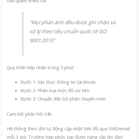
Giải quyết khiếu nại
“Mọi phản ánh đều được ghi nhận và
xử lý theo tiêu chuẩn quốc tế ISO
9001:2015”
Quy trình tiếp nhận trong 5 phút
Bước 1: Xác thực thông tin tài khoản
Bước 2: Phân loại mức độ ưu tiên
Bước 3: Chuyển đến bộ phận chuyên môn
Cam kết phản hồi 24h
Hệ thống theo dõi tự động cập nhật tiến độ qua SMS/email
mỗi 3 giờ. Trường hợp phức tạp được nâng cấp lên
Ban