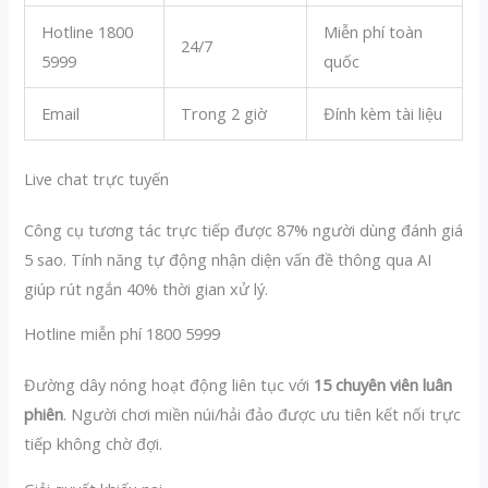
Hotline 1800
Miễn phí toàn
24/7
5999
quốc
Email
Trong 2 giờ
Đính kèm tài liệu
Live chat trực tuyến
Công cụ tương tác trực tiếp được 87% người dùng đánh giá
5 sao. Tính năng tự động nhận diện vấn đề thông qua AI
giúp rút ngắn 40% thời gian xử lý.
Hotline miễn phí 1800 5999
Đường dây nóng hoạt động liên tục với
15 chuyên viên luân
phiên
. Người chơi miền núi/hải đảo được ưu tiên kết nối trực
tiếp không chờ đợi.