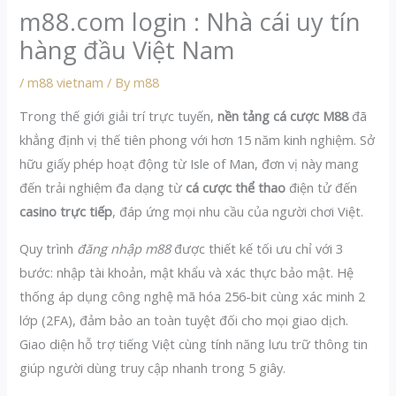
m88.com login : Nhà cái uy tín
hàng đầu Việt Nam
/
m88 vietnam
/ By
m88
Trong thế giới giải trí trực tuyến,
nền tảng cá cược M88
đã
khẳng định vị thế tiên phong với hơn 15 năm kinh nghiệm. Sở
hữu giấy phép hoạt động từ Isle of Man, đơn vị này mang
đến trải nghiệm đa dạng từ
cá cược thể thao
điện tử đến
casino trực tiếp
, đáp ứng mọi nhu cầu của người chơi Việt.
Quy trình
đăng nhập m88
được thiết kế tối ưu chỉ với 3
bước: nhập tài khoản, mật khẩu và xác thực bảo mật. Hệ
thống áp dụng công nghệ mã hóa 256-bit cùng xác minh 2
lớp (2FA), đảm bảo an toàn tuyệt đối cho mọi giao dịch.
Giao diện hỗ trợ tiếng Việt cùng tính năng lưu trữ thông tin
giúp người dùng truy cập nhanh trong 5 giây.