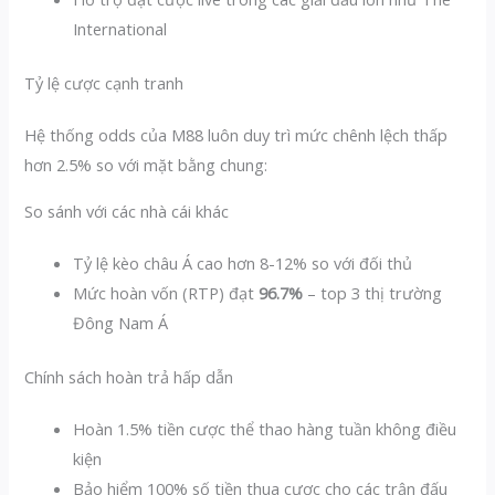
International
Tỷ lệ cược cạnh tranh
Hệ thống odds của M88 luôn duy trì mức chênh lệch thấp
hơn 2.5% so với mặt bằng chung:
So sánh với các nhà cái khác
Tỷ lệ kèo châu Á cao hơn 8-12% so với đối thủ
Mức hoàn vốn (RTP) đạt
96.7%
– top 3 thị trường
Đông Nam Á
Chính sách hoàn trả hấp dẫn
Hoàn 1.5% tiền cược thể thao hàng tuần không điều
kiện
Bảo hiểm 100% số tiền thua cược cho các trận đấu