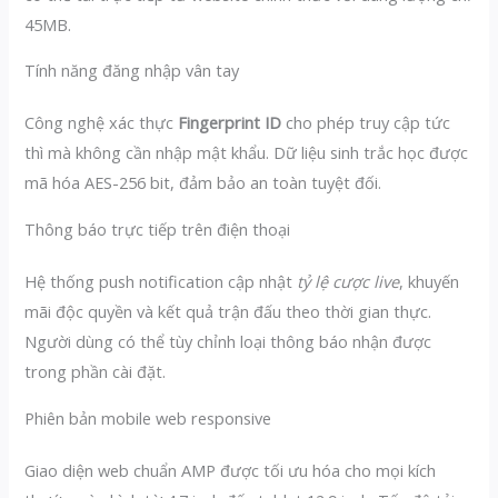
45MB.
Tính năng đăng nhập vân tay
Công nghệ xác thực
Fingerprint ID
cho phép truy cập tức
thì mà không cần nhập mật khẩu. Dữ liệu sinh trắc học được
mã hóa AES-256 bit, đảm bảo an toàn tuyệt đối.
Thông báo trực tiếp trên điện thoại
Hệ thống push notification cập nhật
tỷ lệ cược live
, khuyến
mãi độc quyền và kết quả trận đấu theo thời gian thực.
Người dùng có thể tùy chỉnh loại thông báo nhận được
trong phần cài đặt.
Phiên bản mobile web responsive
Giao diện web chuẩn AMP được tối ưu hóa cho mọi kích