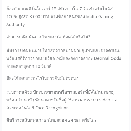
ต้องทำยอดเทิร์นโอเวอร์
15 เท่า
ภายใน 7 วัน สำหรับโบนัส
100% สูงสุด 3,000 บาท ตามข้อกำหนดของ Malta Gaming
Authority
สามารถเดิมพันมวยไทยแบบไลฟ์สดได้หรือไม่?
มีบริการเดิมพันมวยไทยสดจากสนามมวยลุมพินีและราชดำเนิน
พร้อมสถิติการชกแบบเรียลไทม์และอัตราต่อรอง
Decimal Odds
อัปเดตล่าสุดทุก 10 วินาที
ต้องใช้เอกสารอะไรในการยืนยันตัวตน?
ระบุตัวตนด้วย
บัตรประชาชนหรือพาสปอร์ตที่ยังไม่หมดอายุ
พร้อมสำเนาบัญชีธนาคารในชื่อผู้ใช้งาน ผ่านระบบ Video KYC
ด้วยเทคโนโลยี Face Recognition
มีบริการสนับสนุนภาษาไทยตลอด 24 ชม. หรือไม่?