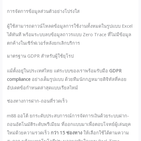
การจัดการข้อมูลส่วนตัวอย่างโปร่งใส
ผู้ใช้สามารถดาวน์โหลดข้อมูลการใช้งานทั้งหมดในรูปแบบ Excel
ได้ทันที พร้อมระบบลบข้อมูลถาวรแบบ Zero Trace ที่ไม่มีข้อมูล
ตกค้างในเซิร์ฟเวอร์หลังยกเลิกบริการ
มาตรฐาน GDPR สำหรับผู้ใช้ยุโรป
แม้ตั้งอยู่ในประเทศไทย แต่ระบบของเราพร้อมรับมือ
GDPR
compliance
อย่างเต็มรูปแบบ ด้วยทีมนักกฎหมายดิจิทัลที่คอย
อัปเดตข้อกำหนดล่าสุดแบบเรียลไทม์
ช่องทางการฝาก-ถอนที่รวดเร็ว
m88 ออโต้ ยกระดับประสบการณ์การจัดการเงินด้วยระบบฝาก-
ถอนอัตโนมัติระดับพรีเมียม ที่ออกแบบมาเพื่อตอบโจทย์ผู้เล่นยุค
ใหม่ด้วยความรวดเร็ว
กว่า 15 ช่องทาง
ให้เลือกใช้ได้ตามความ
สะดวก พร้อมเทคโนโลยีประมวลผลทันใจแบบ Real-Time