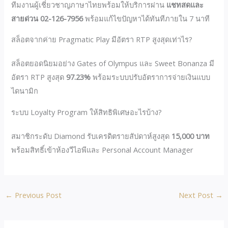
ทีมงานผู้เชี่ยวชาญภาษาไทยพร้อมให้บริการผ่าน
แชทสดและ
สายด่วน 02-126-7956
พร้อมแก้ไขปัญหาได้ทันทีภายใน 7 นาที
สล็อตจากค่าย Pragmatic Play มีอัตรา RTP สูงสุดเท่าไร?
สล็อตยอดนิยมอย่าง Gates of Olympus และ Sweet Bonanza มี
อัตรา RTP สูงสุด
97.23%
พร้อมระบบปรับอัตราการจ่ายเงินแบบ
ไดนามิก
ระบบ Loyalty Program ให้สิทธิพิเศษอะไรบ้าง?
สมาชิกระดับ Diamond รับเครดิตรายสัปดาห์สูงสุด
15,000 บาท
พร้อมสิทธิ์เข้าห้องวีไอพีและ Personal Account Manager
←
Previous Post
Next Post
→