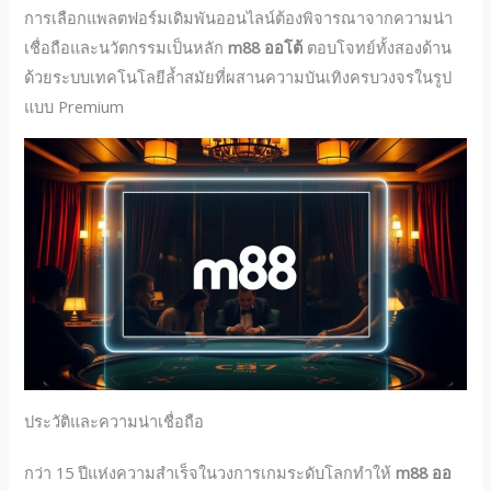
การเลือกแพลตฟอร์มเดิมพันออนไลน์ต้องพิจารณาจากความน่า
เชื่อถือและนวัตกรรมเป็นหลัก
m88 ออโต้
ตอบโจทย์ทั้งสองด้าน
ด้วยระบบเทคโนโลยีล้ำสมัยที่ผสานความบันเทิงครบวงจรในรูป
แบบ Premium
ประวัติและความน่าเชื่อถือ
กว่า 15 ปีแห่งความสำเร็จในวงการเกมระดับโลกทำให้
m88 ออ