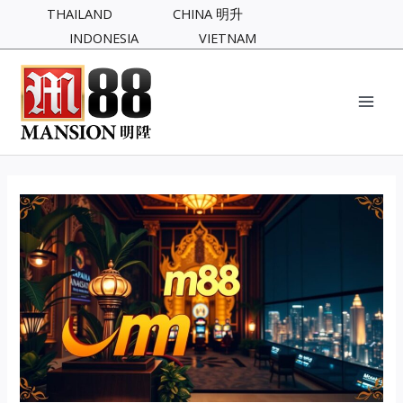
Skip
THAILAND
CHINA 明升
to
INDONESIA
VIETNAM
content
MAI
MEN