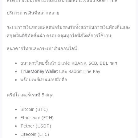
บริการการเงินที่หลากหลาย
ระบบการเงินของแพลตฟอร์มรองรับทั้งสถาบันการเงินท้องถิ่นและ
สกุลเงินดิจิทัลชั้นนำ ครอบคลุมทุกไลฟ์สไตล์การใช้งาน:
ธนาคารไทยและกระเป๋าเงินออนไลน์
ธนาคารไทยชั้นนำ 6 แห่ง: KBANK, SCB, BBL ฯลฯ
TrueMoney Wallet
และ Rabbit Line Pay
พร้อมเพย์ผ่านแอปมือถือ
คริปโตเคอร์เรนซี 5 สกุล
Bitcoin (BTC)
Ethereum (ETH)
Tether (USDT)
Litecoin (LTC)