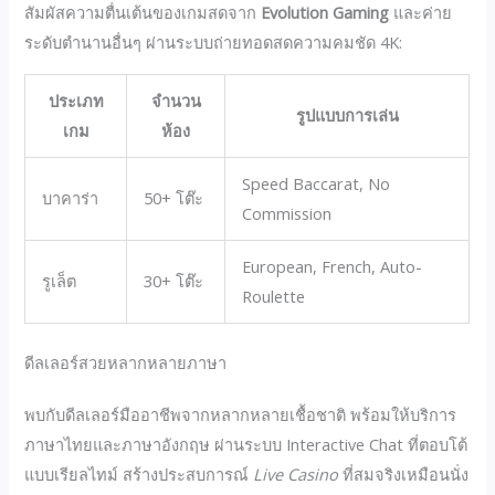
สัมผัสความตื่นเต้นของเกมสดจาก
Evolution Gaming
และค่าย
ระดับตำนานอื่นๆ ผ่านระบบถ่ายทอดสดความคมชัด 4K:
ประเภท
จำนวน
รูปแบบการเล่น
เกม
ห้อง
Speed Baccarat, No
บาคาร่า
50+ โต๊ะ
Commission
European, French, Auto-
รูเล็ต
30+ โต๊ะ
Roulette
ดีลเลอร์สวยหลากหลายภาษา
พบกับดีลเลอร์มืออาชีพจากหลากหลายเชื้อชาติ พร้อมให้บริการ
ภาษาไทยและภาษาอังกฤษ ผ่านระบบ Interactive Chat ที่ตอบโต้
แบบเรียลไทม์ สร้างประสบการณ์
Live Casino
ที่สมจริงเหมือนนั่ง