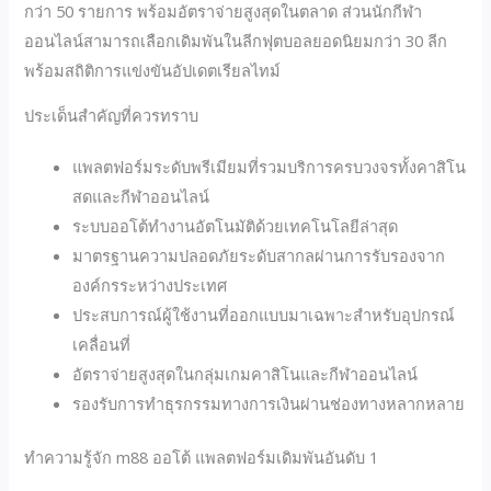
กว่า 50 รายการ พร้อมอัตราจ่ายสูงสุดในตลาด ส่วนนักกีฬา
ออนไลน์สามารถเลือกเดิมพันในลีกฟุตบอลยอดนิยมกว่า 30 ลีก
พร้อมสถิติการแข่งขันอัปเดตเรียลไทม์
ประเด็นสำคัญที่ควรทราบ
แพลตฟอร์มระดับพรีเมียมที่รวมบริการครบวงจรทั้งคาสิโน
สดและกีฬาออนไลน์
ระบบออโต้ทำงานอัตโนมัติด้วยเทคโนโลยีล่าสุด
มาตรฐานความปลอดภัยระดับสากลผ่านการรับรองจาก
องค์กรระหว่างประเทศ
ประสบการณ์ผู้ใช้งานที่ออกแบบมาเฉพาะสำหรับอุปกรณ์
เคลื่อนที่
อัตราจ่ายสูงสุดในกลุ่มเกมคาสิโนและกีฬาออนไลน์
รองรับการทำธุรกรรมทางการเงินผ่านช่องทางหลากหลาย
ทำความรู้จัก m88 ออโต้ แพลตฟอร์มเดิมพันอันดับ 1