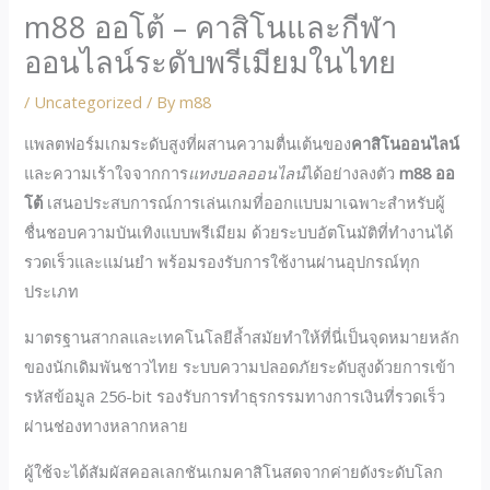
m88 ออโต้ – คาสิโนและกีฬา
ออนไลน์ระดับพรีเมียมในไทย
/
Uncategorized
/ By
m88
แพลตฟอร์มเกมระดับสูงที่ผสานความตื่นเต้นของ
คาสิโนออนไลน์
และความเร้าใจจากการ
แทงบอลออนไลน์
ได้อย่างลงตัว
m88 ออ
โต้
เสนอประสบการณ์การเล่นเกมที่ออกแบบมาเฉพาะสำหรับผู้
ชื่นชอบความบันเทิงแบบพรีเมียม ด้วยระบบอัตโนมัติที่ทำงานได้
รวดเร็วและแม่นยำ พร้อมรองรับการใช้งานผ่านอุปกรณ์ทุก
ประเภท
มาตรฐานสากลและเทคโนโลยีล้ำสมัยทำให้ที่นี่เป็นจุดหมายหลัก
ของนักเดิมพันชาวไทย ระบบความปลอดภัยระดับสูงด้วยการเข้า
รหัสข้อมูล 256-bit รองรับการทำธุรกรรมทางการเงินที่รวดเร็ว
ผ่านช่องทางหลากหลาย
ผู้ใช้จะได้สัมผัสคอลเลกชันเกมคาสิโนสดจากค่ายดังระดับโลก