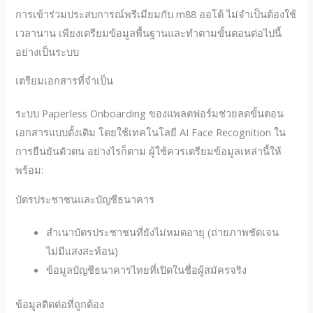
การเข้าร่วมประสบการณ์พรีเมียมกับ m88 ออโต้ ไม่จำเป็นต้องใช้
เวลานาน เพียงเตรียมข้อมูลพื้นฐานและทำตามขั้นตอนต่อไปนี้
อย่างเป็นระบบ
เตรียมเอกสารที่จำเป็น
ระบบ Paperless Onboarding ของแพลตฟอร์มช่วยลดขั้นตอน
เอกสารแบบดั้งเดิม โดยใช้เทคโนโลยี AI Face Recognition ใน
การยืนยันตัวตน อย่างไรก็ตาม ผู้ใช้ควรเตรียมข้อมูลเหล่านี้ให้
พร้อม:
บัตรประชาชนและบัญชีธนาคาร
สำเนาบัตรประชาชนที่ยังไม่หมดอายุ (ถ่ายภาพชัดเจน
ไม่มีแสงสะท้อน)
ข้อมูลบัญชีธนาคารไทยที่เปิดในชื่อผู้สมัครจริง
ข้อมูลติดต่อที่ถูกต้อง