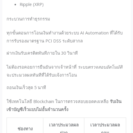
Ripple (XRP)
กระบวนการทำธุรกรรม
ทุกขั้นตอนการโอนเงินทำงานด้วยระบบ AI Automation ที่ได้รับ
การรับรองมาตรฐาน PCI DSS ระดับสากล
ฝากเงินรับเครดิตทันทีภายใน 30 วินาที
ไม่ต้องรอคอยการยืนยันจากเจ้าหน้าที่
ระบบตรวจสอบอัตโนมัติ
จะประมวลผลทันทีที่ได้รับแจ้งการโอน
ถอนเงินเร็วสุด 5 นาที
ใช้เทคโนโลยี Blockchain ในการตรวจสอบยอดคงเหลือ
รับเงิน
เข้าบัญชีเร็วแบบไม่อั้นจำนวนครั้ง
เวลาประมวลผล
เวลาประมวลผล
ช่องทาง
ฝาก
ถอน