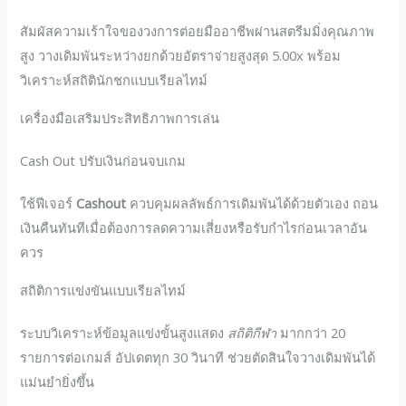
สัมผัสความเร้าใจของวงการต่อยมืออาชีพผ่านสตรีมมิ่งคุณภาพ
สูง วางเดิมพันระหว่างยกด้วยอัตราจ่ายสูงสุด 5.00x พร้อม
วิเคราะห์สถิตินักชกแบบเรียลไทม์
เครื่องมือเสริมประสิทธิภาพการเล่น
Cash Out ปรับเงินก่อนจบเกม
ใช้ฟีเจอร์
Cashout
ควบคุมผลลัพธ์การเดิมพันได้ด้วยตัวเอง ถอน
เงินคืนทันทีเมื่อต้องการลดความเสี่ยงหรือรับกำไรก่อนเวลาอัน
ควร
สถิติการแข่งขันแบบเรียลไทม์
ระบบวิเคราะห์ข้อมูลแข่งขั้นสูงแสดง
สถิติกีฬา
มากกว่า 20
รายการต่อเกมส์ อัปเดตทุก 30 วินาที ช่วยตัดสินใจวางเดิมพันได้
แม่นยำยิ่งขึ้น