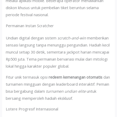
melalui aplikasi mobile. Beberapa operator menawarkan
diskon khusus untuk pembelian tiket beruntun selama
periode festival nasional.
Permainan Instan Scratcher
Undian digital dengan sistem
scratch-and-win
memberikan
sensasi langsung tanpa menunggu pengundian. Hadiah kecil
muncul setiap 30 detik, sementara jackpot harian mencapai
Rp500 juta. Tema permainan bervariasi mulai dari mitologi
lokal hingga karakter populer global.
Fitur unik termasuk opsi
redeem kemenangan otomatis
dan
turnamen mingguan dengan leaderboard interaktif. Pemain
bisa bergabung dalam
turnamen undian elite
untuk
bersaing memperoleh hadiah eksklusif.
Lotere Progresif Internasional