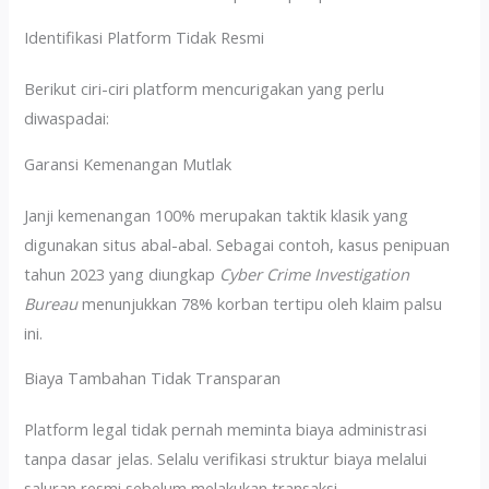
Identifikasi Platform Tidak Resmi
Berikut ciri-ciri platform mencurigakan yang perlu
diwaspadai:
Garansi Kemenangan Mutlak
Janji kemenangan 100% merupakan taktik klasik yang
digunakan situs abal-abal. Sebagai contoh, kasus penipuan
tahun 2023 yang diungkap
Cyber Crime Investigation
Bureau
menunjukkan 78% korban tertipu oleh klaim palsu
ini.
Biaya Tambahan Tidak Transparan
Platform legal tidak pernah meminta biaya administrasi
tanpa dasar jelas. Selalu verifikasi struktur biaya melalui
saluran resmi sebelum melakukan transaksi.