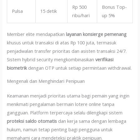
Rp 500
Bonus Top-
Pulsa
15 detik
ribu/hari
up 5%
Member elite mendapatkan
layanan konsierge pemenang
khusus untuk transaksi di atas Rp 100 juta, termasuk
penjadwalan transfer prioritas dan asisten transaksi 24/7.
Sistem hybrid security mengkombinasikan
verifikasi
biometrik
dengan OTP untuk setiap permintaan withdrawal.
Mengenali dan Menghindari Penipuan
Keamanan menjadi prioritas utama bagi pemain yang ingin
menikmati pengalaman bermain lotere online tanpa
gangguan. Platform terpercaya selalu dilengkapi sistem
proteksi saldo otomatis
dan kerja sama dengan lembaga
hukum, namun tetap penting bagi pengguna untuk
memahami cara mendeteksi praktik penipuan.