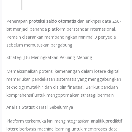
Penerapan
proteksi saldo otomatis
dan enkripsi data 256-
bit menjadi penanda platform berstandar internasional.
Pemain disarankan membandingkan minimal 3 penyedia
sebelum memutuskan bergabung.
Strategi Jitu Meningkatkan Peluang Menang
Memaksimalkan potensi kemenangan dalam lotere digital
memerlukan pendekatan sistematis yang menggabungkan
teknologi mutakhir dan disiplin finansial. Berikut panduan
komprehensif untuk mengoptimalkan strategi bermain:
Analisis Statistik Hasil Sebelumnya
Platform terkemuka kini mengintegrasikan
analitik prediktif
lotere
berbasis machine learning untuk memproses data