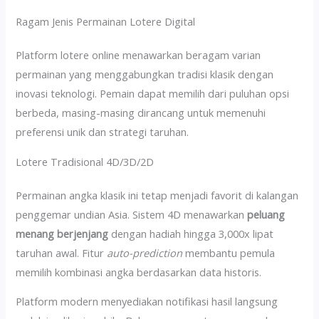
Ragam Jenis Permainan Lotere Digital
Platform lotere online menawarkan beragam varian
permainan yang menggabungkan tradisi klasik dengan
inovasi teknologi. Pemain dapat memilih dari puluhan opsi
berbeda, masing-masing dirancang untuk memenuhi
preferensi unik dan strategi taruhan.
Lotere Tradisional 4D/3D/2D
Permainan angka klasik ini tetap menjadi favorit di kalangan
penggemar undian Asia. Sistem 4D menawarkan
peluang
menang berjenjang
dengan hadiah hingga 3,000x lipat
taruhan awal. Fitur
auto-prediction
membantu pemula
memilih kombinasi angka berdasarkan data historis.
Platform modern menyediakan notifikasi hasil langsung