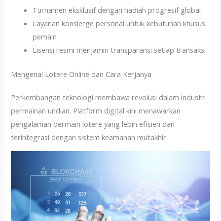
Turnamen eksklusif dengan hadiah progresif global
Layanan konsierge personal untuk kebutuhan khusus
pemain
Lisensi resmi menjamin transparansi setiap transaksi
Mengenal Lotere Online dan Cara Kerjanya
Perkembangan teknologi membawa revolusi dalam industri
permainan undian. Platform digital kini menawarkan
pengalaman bermain lotere yang lebih efisien dan
terintegrasi dengan sistem keamanan mutakhir.