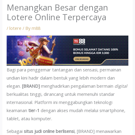
Menangkan Besar dengan
Lotere Online Terpercaya
/
lotere
/ By
m88
Bagi para penggemar tantangan dan sensasi, permainan
undian kini hadir dalam bentuk yang lebih modern dan
elegan.
[BRAND]
menghadirkan pengalaman bermain
digital
berkualitas tinggi, dirancang untuk memenuhi standar
internasional. Platform ini menggabungkan teknologi
keamanan
tier-1
dengan akses mudah melalui smartphone,
tablet, atau komputer.
Sebagai
situs judi online berlisensi
, [BRAND] menawarkan