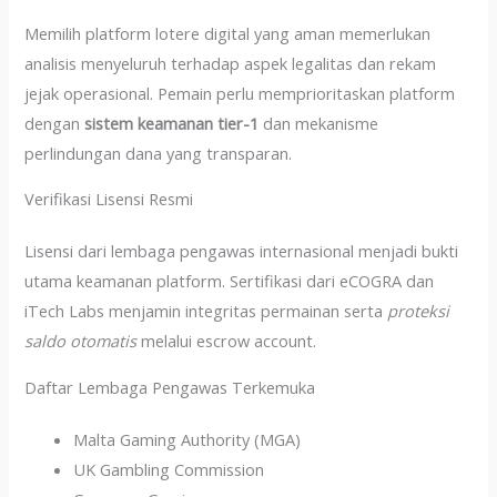
Memilih platform lotere digital yang aman memerlukan
analisis menyeluruh terhadap aspek legalitas dan rekam
jejak operasional. Pemain perlu memprioritaskan platform
dengan
sistem keamanan tier-1
dan mekanisme
perlindungan dana yang transparan.
Verifikasi Lisensi Resmi
Lisensi dari lembaga pengawas internasional menjadi bukti
utama keamanan platform. Sertifikasi dari eCOGRA dan
iTech Labs menjamin integritas permainan serta
proteksi
saldo otomatis
melalui escrow account.
Daftar Lembaga Pengawas Terkemuka
Malta Gaming Authority (MGA)
UK Gambling Commission