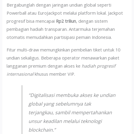
Bergabunglah dengan jaringan undian global seperti
Powerball atau EuroJackpot melalui platform lokal. Jackpot
progresif bisa mencapai
Rp2 triliun
, dengan sistem
pembagian hadiah transparan. Antarmuka terjemahan
otomatis memudahkan partisipasi pemain Indonesia.
Fitur multi-draw memungkinkan pembelian tiket untuk 10
undian sekaligus. Beberapa operator menawarkan paket
langganan premium dengan akses ke
hadiah progresif
internasional
khusus member VIP.
“Digitalisasi membuka akses ke undian
global yang sebelumnya tak
terjangkau, sambil mempertahankan
unsur keadilan melalui teknologi
blockchain.”