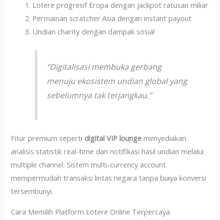
Lotere progresif Eropa dengan jackpot ratusan miliar
Permainan scratcher Asia dengan instant payout
Undian charity dengan dampak sosial
“Digitalisasi membuka gerbang
menuju ekosistem undian global yang
sebelumnya tak terjangkau.”
Fitur premium seperti
digital VIP lounge
menyediakan
analisis statistik real-time dan notifikasi hasil undian melalui
multiple channel. Sistem multi-currency account
mempermudah transaksi lintas negara tanpa biaya konversi
tersembunyi.
Cara Memilih Platform Lotere Online Terpercaya