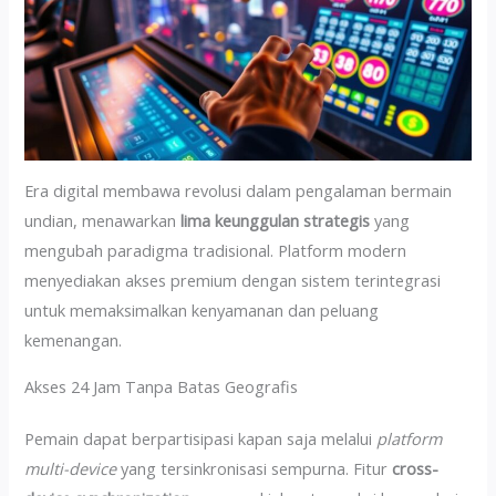
Era digital membawa revolusi dalam pengalaman bermain
undian, menawarkan
lima keunggulan strategis
yang
mengubah paradigma tradisional. Platform modern
menyediakan akses premium dengan sistem terintegrasi
untuk memaksimalkan kenyamanan dan peluang
kemenangan.
Akses 24 Jam Tanpa Batas Geografis
Pemain dapat berpartisipasi kapan saja melalui
platform
multi-device
yang tersinkronisasi sempurna. Fitur
cross-