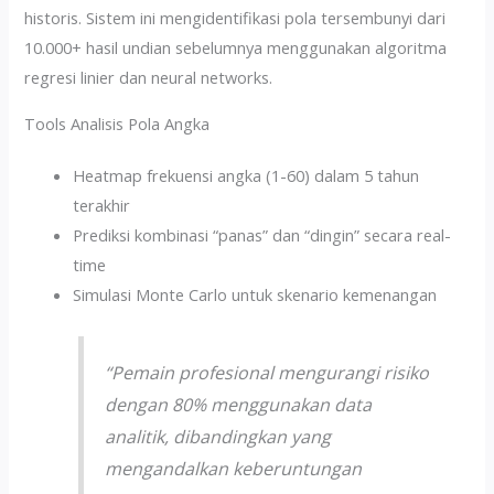
historis. Sistem ini mengidentifikasi pola tersembunyi dari
10.000+ hasil undian sebelumnya menggunakan algoritma
regresi linier dan neural networks.
Tools Analisis Pola Angka
Heatmap frekuensi angka (1-60) dalam 5 tahun
terakhir
Prediksi kombinasi “panas” dan “dingin” secara real-
time
Simulasi Monte Carlo untuk skenario kemenangan
“Pemain profesional mengurangi risiko
dengan 80% menggunakan data
analitik, dibandingkan yang
mengandalkan keberuntungan