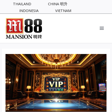
Skip
THAILAND
CHINA 明升
to
INDONESIA
VIETNAM
content
MAI
MEN