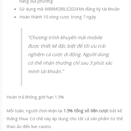
hàng địa phương
Sử dụng mã
M88MOBILE2024
khi đăng ký tài khoản
Hoàn thành 10 vòng cược trong 7 ngày
“Chương trình khuyến mãi mobile
được thiết kế đặc biệt để tối ưu trải
nghiệm cá cược di động. Người dùng
có thể nhận thưởng chỉ sau 3 phút xác
minh tài khoản.”
Hoàn trả không giới hạn 1.5%
Mỗi tuần, người chơi nhận lại
1.5% tổng số tiền cược
bất kể
thắng thua. Cơ chế này áp dụng cho tất cả sản phẩm từ thể
thao ảo đến live casino.