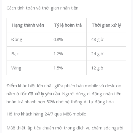
Cách tính toán và thời gian nhận tiền
Hạng thành viên
Tỷ lệ hoàn trả
Thời gian xử lý
Đồng
0.8%
48 giờ
Bạc
1.2%
24 giờ
Vàng
1.5%
12 giờ
Điểm khác biệt lớn nhất giữa phiên bản mobile và desktop
nằm ở
tốc độ xử lý yêu cầu
. Người dùng di động nhận tiền
hoàn trả nhanh hơn 50% nhờ hệ thống AI tự động hóa.
Hỗ trợ khách hàng 24/7 qua M88 mobile
M88 thiết lập tiêu chuẩn mới trong dịch vụ chăm sóc người