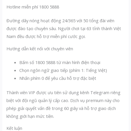
Hotline miễn phí 1800 5888
Đường dây nóng hoạt động 24/365 với 50 tổng đài viên
được đào tạo chuyên sâu. Người chơi tại 63 tỉnh thành Việt
Nam đều được hỗ trợ miễn phí cước gọi.
Hướng dẫn kết nối với chuyên viên
Bấm số 1800 5888 từ màn hình điện thoại
Chọn ngôn ngữ giao tiếp (phím 1: Tiếng Việt)
Nhấn phím 0 để yêu cầu hỗ trợ đặc biệt
Thành viên VIP được ưu tiên sử dụng kênh Telegram riêng
biệt với đội ngũ quản lý cấp cao. Dịch vụ premium này cho
phép giải quyết vấn đề trong 60 giây và hỗ trợ giao dịch
không giới hạn mức tiền.
Kết luận