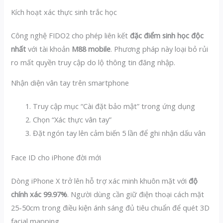
Kích hoạt xác thực sinh trắc học
Công nghệ FIDO2 cho phép liên kết
đặc điểm sinh học độc
nhất
với tài khoản
M88 mobile
. Phương pháp này loại bỏ rủi
ro mất quyền truy cập do lộ thông tin đăng nhập.
Nhận diện vân tay trên smartphone
Truy cập mục “Cài đặt bảo mật” trong ứng dụng
Chọn “Xác thực vân tay”
Đặt ngón tay lên cảm biến 5 lần để ghi nhận dấu vân
Face ID cho iPhone đời mới
Dòng iPhone X trở lên hỗ trợ xác minh khuôn mặt với
độ
chính xác 99.97%
. Người dùng cần giữ điện thoại cách mặt
25-50cm trong điều kiện ánh sáng đủ tiêu chuẩn để quét 3D
facial mapping.