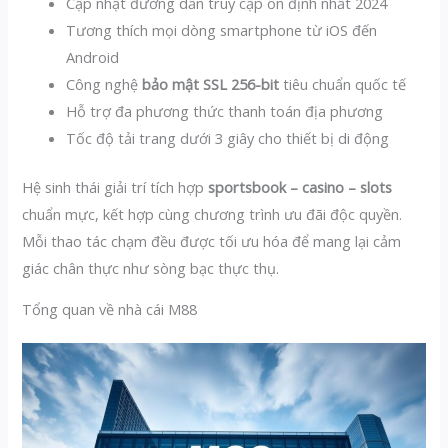
Cập nhật đường dẫn truy cập ổn định nhất 2024
Tương thích mọi dòng smartphone từ iOS đến
Android
Công nghệ
bảo mật SSL 256-bit
tiêu chuẩn quốc tế
Hỗ trợ đa phương thức thanh toán địa phương
Tốc độ tải trang dưới 3 giây cho thiết bị di động
Hệ sinh thái giải trí tích hợp
sportsbook – casino – slots
chuẩn mực, kết hợp cùng chương trình ưu đãi độc quyền.
Mỗi thao tác chạm đều được tối ưu hóa để mang lại cảm
giác chân thực như sòng bạc thực thụ.
Tổng quan về nhà cái M88