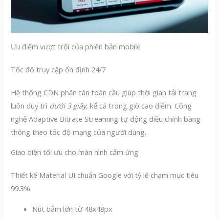
Ưu điểm vượt trội của phiên bản mobile
Tốc độ truy cập ổn định 24/7
Hệ thống CDN phân tán toàn cầu giúp thời gian tải trang
luôn duy trì
dưới 3 giây
, kể cả trong giờ cao điểm. Công
nghệ Adaptive Bitrate Streaming tự động điều chỉnh băng
thông theo tốc độ mạng của người dùng.
Giao diện tối ưu cho màn hình cảm ứng
Thiết kế Material UI chuẩn Google với tỷ lệ chạm mục tiêu
99.3%:
Nút bấm lớn từ 48x48px