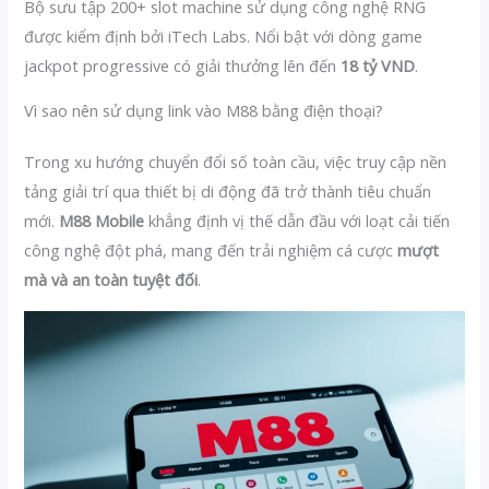
Bộ sưu tập 200+ slot machine sử dụng công nghệ RNG
được kiểm định bởi iTech Labs. Nổi bật với dòng game
jackpot progressive có giải thưởng lên đến
18 tỷ VND
.
Vì sao nên sử dụng link vào M88 bằng điện thoại?
Trong xu hướng chuyển đổi số toàn cầu, việc truy cập nền
tảng giải trí qua thiết bị di động đã trở thành tiêu chuẩn
mới.
M88 Mobile
khẳng định vị thế dẫn đầu với loạt cải tiến
công nghệ đột phá, mang đến trải nghiệm cá cược
mượt
mà và an toàn tuyệt đối
.