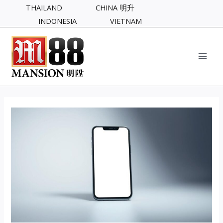
Skip
THAILAND
CHINA 明升
to
INDONESIA
VIETNAM
content
MAI
MEN