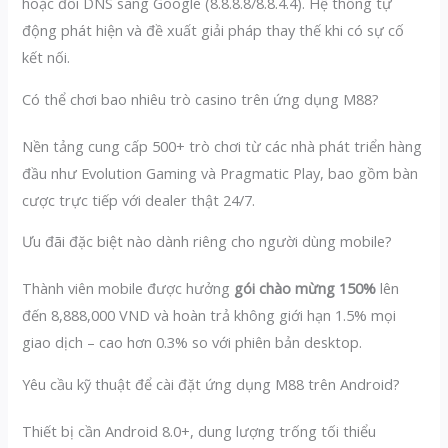
hoặc đổi DNS sang Google (8.8.8.8/8.8.4.4). Hệ thống tự
động phát hiện và đề xuất giải pháp thay thế khi có sự cố
kết nối.
Có thể chơi bao nhiêu trò casino trên ứng dụng M88?
Nền tảng cung cấp 500+ trò chơi từ các nhà phát triển hàng
đầu như Evolution Gaming và Pragmatic Play, bao gồm bàn
cược trực tiếp với dealer thật 24/7.
Ưu đãi đặc biệt nào dành riêng cho người dùng mobile?
Thành viên mobile được hưởng
gói chào mừng 150%
lên
đến 8,888,000 VND và hoàn trả không giới hạn 1.5% mọi
giao dịch – cao hơn 0.3% so với phiên bản desktop.
Yêu cầu kỹ thuật để cài đặt ứng dụng M88 trên Android?
Thiết bị cần Android 8.0+, dung lượng trống tối thiểu