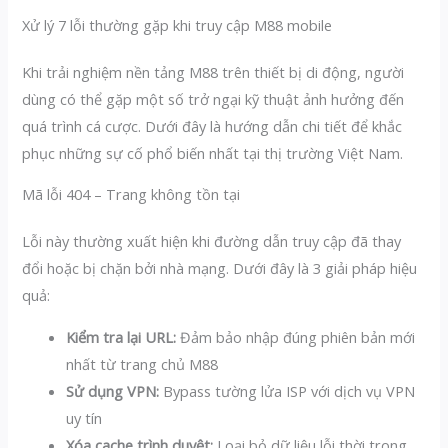
Xử lý 7 lỗi thường gặp khi truy cập M88 mobile
Khi trải nghiệm nền tảng M88 trên thiết bị di động, người
dùng có thể gặp một số trở ngại kỹ thuật ảnh hưởng đến
quá trình cá cược. Dưới đây là hướng dẫn chi tiết để khắc
phục những sự cố phổ biến nhất tại thị trường Việt Nam.
Mã lỗi 404 – Trang không tồn tại
Lỗi này thường xuất hiện khi đường dẫn truy cập đã thay
đổi hoặc bị chặn bởi nhà mạng. Dưới đây là 3 giải pháp hiệu
quả:
Kiểm tra lại URL:
Đảm bảo nhập đúng phiên bản mới
nhất từ trang chủ M88
Sử dụng VPN:
Bypass tường lửa ISP với dịch vụ VPN
uy tín
Xóa cache trình duyệt:
Loại bỏ dữ liệu lỗi thời trong