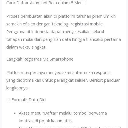
Cara Daftar Akun Judi Bola dalam 5 Menit
Proses pembuatan akun di platform taruhan premium kini
semakin efisien dengan teknologi
registrasi mobile
.
Pengguna di Indonesia dapat menyelesaikan seluruh
tahapan mulai dari pengisian data hingga transaksi pertama
dalam waktu singkat.
Langkah Registrasi via Smartphone
Platform terpercaya menyediakan antarmuka responsif
yang dioptimalkan untuk perangkat seluler. Berikut panduan
lengkapnya:
Isi Formulir Data Diri
Akses menu “Daftar” melalui tombol berwarna
kontras di pojok kanan atas