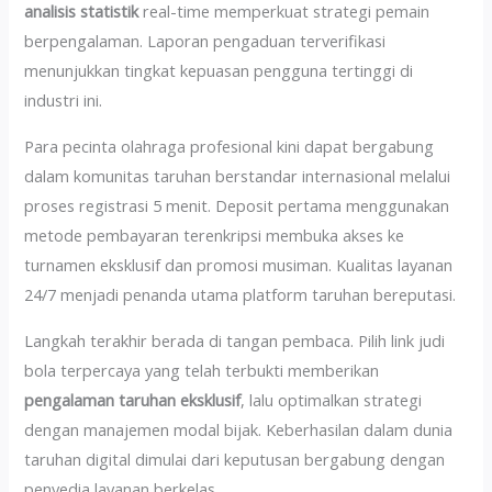
analisis statistik
real-time memperkuat strategi pemain
berpengalaman. Laporan pengaduan terverifikasi
menunjukkan tingkat kepuasan pengguna tertinggi di
industri ini.
Para pecinta olahraga profesional kini dapat bergabung
dalam komunitas taruhan berstandar internasional melalui
proses registrasi 5 menit. Deposit pertama menggunakan
metode pembayaran terenkripsi membuka akses ke
turnamen eksklusif dan promosi musiman. Kualitas layanan
24/7 menjadi penanda utama platform taruhan bereputasi.
Langkah terakhir berada di tangan pembaca. Pilih link judi
bola terpercaya yang telah terbukti memberikan
pengalaman taruhan eksklusif
, lalu optimalkan strategi
dengan manajemen modal bijak. Keberhasilan dalam dunia
taruhan digital dimulai dari keputusan bergabung dengan
penyedia layanan berkelas.