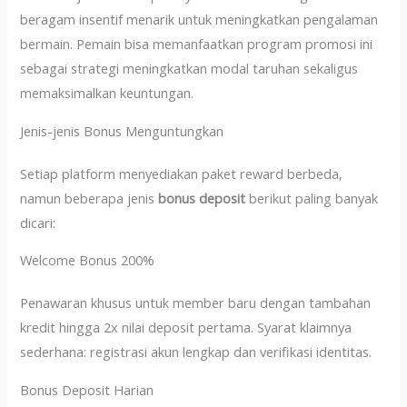
beragam insentif menarik untuk meningkatkan pengalaman
bermain. Pemain bisa memanfaatkan program promosi ini
sebagai strategi meningkatkan modal taruhan sekaligus
memaksimalkan keuntungan.
Jenis-jenis Bonus Menguntungkan
Setiap platform menyediakan paket reward berbeda,
namun beberapa jenis
bonus deposit
berikut paling banyak
dicari:
Welcome Bonus 200%
Penawaran khusus untuk member baru dengan tambahan
kredit hingga 2x nilai deposit pertama. Syarat klaimnya
sederhana: registrasi akun lengkap dan verifikasi identitas.
Bonus Deposit Harian