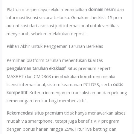
Platform terpercaya selalu menampilkan
domain resmi
dan
informasi lisensi secara terbuka. Gunakan checklist 15 poin
autentikasi dari asosiasi judi internasional untuk verifikasi
menyeluruh sebelum melakukan deposit.
Pilihan Akhir untuk Penggemar Taruhan Berkelas
Pemilihan platform taruhan menentukan kualitas
pengalaman taruhan eksklusif
. Situs premium seperti
MAXBET dan CMD368 membuktikan komitmen melalui
lisensi internasional, sistem keamanan PCI DSS, serta
odds
kompetitif
. Kriteria ini menjamin transaksi aman dan peluang
kemenangan terukur bagi member aktif.
Rekomendasi situs premium
tidak hanya menawarkan akses
mudah via smartphone, tetapi juga benefit VIP program
dengan bonus harian hingga 25%. Fitur live betting dan