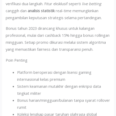
verifikasi dua langkah. Fitur eksklusif seperti
live betting
canggih dan
analisis statistik
real-time memungkinkan
pengambilan keputusan strategis selama pertandingan.
Bonus tahun 2023 dirancang khusus untuk kalangan
profesional, mulai dari cashback 15% hingga bonus rollingan
mingguan. Setiap promo dikurasi melalui sistem algoritma
yang memastikan fairness dan transparansi penuh.
Poin Penting
Platform beroperasi dengan lisensi gaming
internasional kelas premium
Sistem keamanan mutakhir dengan enkripsi data
tingkat militer
Bonus harian/mingguan/bulanan tanpa syarat rollover
rumit
Koleksi lengkap pasar taruhan olahraga global