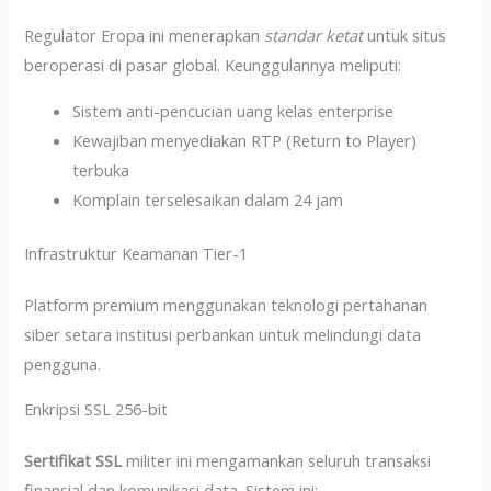
Regulator Eropa ini menerapkan
standar ketat
untuk situs
beroperasi di pasar global. Keunggulannya meliputi:
Sistem anti-pencucian uang kelas enterprise
Kewajiban menyediakan RTP (Return to Player)
terbuka
Komplain terselesaikan dalam 24 jam
Infrastruktur Keamanan Tier-1
Platform premium menggunakan teknologi pertahanan
siber setara institusi perbankan untuk melindungi data
pengguna.
Enkripsi SSL 256-bit
Sertifikat SSL
militer ini mengamankan seluruh transaksi
finansial dan komunikasi data. Sistem ini: