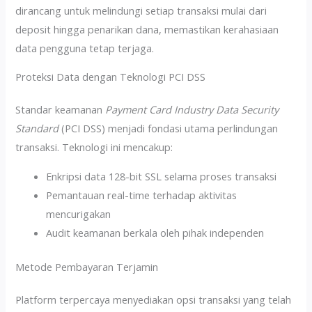
dirancang untuk melindungi setiap transaksi mulai dari
deposit hingga penarikan dana, memastikan kerahasiaan
data pengguna tetap terjaga.
Proteksi Data dengan Teknologi PCI DSS
Standar keamanan
Payment Card Industry Data Security
Standard
(PCI DSS) menjadi fondasi utama perlindungan
transaksi. Teknologi ini mencakup:
Enkripsi data 128-bit SSL selama proses transaksi
Pemantauan real-time terhadap aktivitas
mencurigakan
Audit keamanan berkala oleh pihak independen
Metode Pembayaran Terjamin
Platform terpercaya menyediakan opsi transaksi yang telah