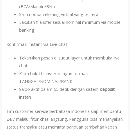
(BCA/Mandiri/BNI)
Salin nomor rekening virtual yang tertera
Lakukan transfer sesuai nominal minimum via mobile
banking
Konfirmasi Instant via Live Chat
Tekan ikon pesan di sudut layar untuk membuka live
chat
Kirim bukti transfer dengan format:
TANGGAL/NOMINAL/BANK
Saldo aktif dalam 55 detik dengan sistem
deposit
instan
Tim customer service berbahasa Indonesia siap membantu
24/7 melalui fitur chat langsung. Pengguna bisa menanyakan
status transaksi atau meminta panduan tambahan kapan