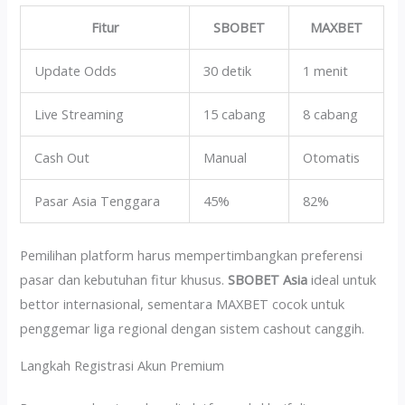
Fitur
SBOBET
MAXBET
Update Odds
30 detik
1 menit
Live Streaming
15 cabang
8 cabang
Cash Out
Manual
Otomatis
Pasar Asia Tenggara
45%
82%
Pemilihan platform harus mempertimbangkan preferensi
pasar dan kebutuhan fitur khusus.
SBOBET Asia
ideal untuk
bettor internasional, sementara MAXBET cocok untuk
penggemar liga regional dengan sistem cashout canggih.
Langkah Registrasi Akun Premium