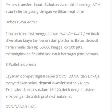
Proses transfer dapat dilakukan via mobile banking, ATM,
atau teller langsung dengan verifikasi real-time.
Bebas Biaya Admin
Seluruh transaksi menggunakan
transfer bank judi
tidak
dikenakan biaya tambahan dari platform. Batas deposit
harian mulai dari Rp 50.000 hingga Rp 500 juta
memungkinkan fleksibilitas untuk berbagai jenis pemain.
E-Wallet Indonesia
Layanan dompet digital seperti OVO, DANA, dan LinkAja
menyediakan solusi
deposit e-wallet
instan 24 jam.
Transaksi diproses dalam 15-120 detik dengan sistem
enkripsi ganda untuk proteksi maksimal.
OVO/DANA/LinkAja