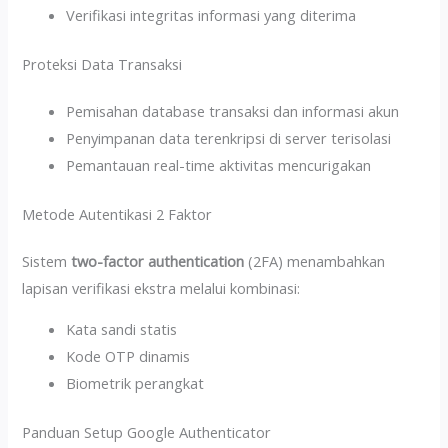
Verifikasi integritas informasi yang diterima
Proteksi Data Transaksi
Pemisahan database transaksi dan informasi akun
Penyimpanan data terenkripsi di server terisolasi
Pemantauan real-time aktivitas mencurigakan
Metode Autentikasi 2 Faktor
Sistem
two-factor authentication
(2FA) menambahkan
lapisan verifikasi ekstra melalui kombinasi:
Kata sandi statis
Kode OTP dinamis
Biometrik perangkat
Panduan Setup Google Authenticator