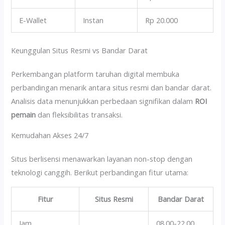
E-Wallet
Instan
Rp 20.000
Keunggulan Situs Resmi vs Bandar Darat
Perkembangan platform taruhan digital membuka
perbandingan menarik antara situs resmi dan bandar darat.
Analisis data menunjukkan perbedaan signifikan dalam
ROI
pemain
dan fleksibilitas transaksi.
Kemudahan Akses 24/7
Situs berlisensi menawarkan layanan non-stop dengan
teknologi canggih. Berikut perbandingan fitur utama:
Fitur
Situs Resmi
Bandar Darat
Jam
08.00-22.00