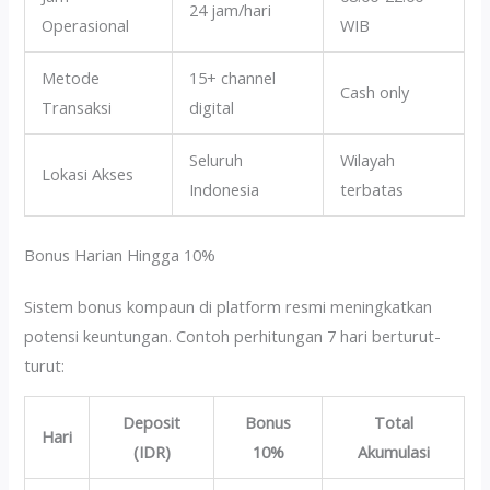
24 jam/hari
Operasional
WIB
Metode
15+ channel
Cash only
Transaksi
digital
Seluruh
Wilayah
Lokasi Akses
Indonesia
terbatas
Bonus Harian Hingga 10%
Sistem bonus kompaun di platform resmi meningkatkan
potensi keuntungan. Contoh perhitungan 7 hari berturut-
turut:
Deposit
Bonus
Total
Hari
(IDR)
10%
Akumulasi