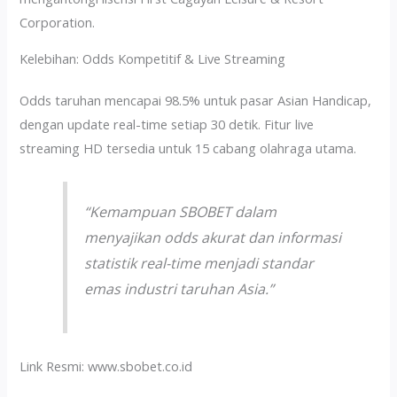
Corporation.
Kelebihan: Odds Kompetitif & Live Streaming
Odds taruhan mencapai 98.5% untuk pasar Asian Handicap,
dengan update real-time setiap 30 detik. Fitur live
streaming HD tersedia untuk 15 cabang olahraga utama.
“Kemampuan SBOBET dalam
menyajikan odds akurat dan informasi
statistik real-time menjadi standar
emas industri taruhan Asia.”
Link Resmi: www.sbobet.co.id