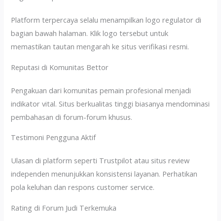
Platform terpercaya selalu menampilkan logo regulator di
bagian bawah halaman. Klik logo tersebut untuk
memastikan tautan mengarah ke situs verifikasi resmi.
Reputasi di Komunitas Bettor
Pengakuan dari komunitas pemain profesional menjadi
indikator vital. Situs berkualitas tinggi biasanya mendominasi
pembahasan di forum-forum khusus.
Testimoni Pengguna Aktif
Ulasan di platform seperti Trustpilot atau situs review
independen menunjukkan konsistensi layanan. Perhatikan
pola keluhan dan respons customer service.
Rating di Forum Judi Terkemuka