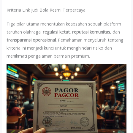
Kriteria Link Judi Bola Resmi Terpercaya
Tiga pilar utama menentukan keabsahan sebuah platform
taruhan olahraga:
regulasi ketat
,
reputasi komunitas
, dan
transparansi operasional
. Pemahaman menyeluruh tentang
kriteria ini menjadi kunci untuk menghindari risiko dan
menikmati pengalaman bermain premium.