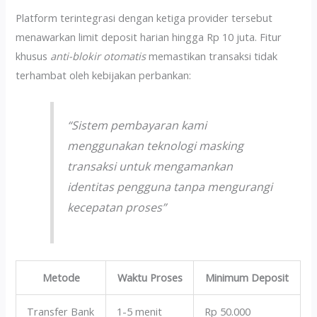
Platform terintegrasi dengan ketiga provider tersebut
menawarkan limit deposit harian hingga Rp 10 juta. Fitur
khusus
anti-blokir otomatis
memastikan transaksi tidak
terhambat oleh kebijakan perbankan:
“Sistem pembayaran kami
menggunakan teknologi masking
transaksi untuk mengamankan
identitas pengguna tanpa mengurangi
kecepatan proses”
Metode
Waktu Proses
Minimum Deposit
Transfer Bank
1-5 menit
Rp 50.000