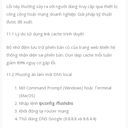
Lỗi này thường xảy ra với người dùng truy cập qua thiết bị
công cộng hoặc mạng doanh nghiệp. Giải pháp kỹ thuật
được đề xuất:
11.1 Lý do sử dụng link cache trình duyệt
Bộ nhớ đệm lưu trữ phiên bản cũ của trang web khiến hệ
thống nhận diện sai phiên bản. Dọn dẹp cache mỗi tuần
giảm 89% nguy cơ gặp lỗi.
11.2 Phương án làm mới DNS local
Mở Command Prompt (Windows) hoặc Terminal
(MacOS)
Nhập lệnh
ipconfig /flushdns
Khởi động lại router mạng
Thử dùng DNS Google (8.8.8.8 và 8.8.4.4)