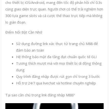
cho thiết bị iOS/Android, mang đến tốc độ phản hồi chỉ 0.3s
cùng giao diện trực quan. Người chơi có thể trải nghiệm hơn
300 tựa game slots và cá cược thể thao trực tiếp mà không
lo gián đoạn.
Điểm Nổi Bật Cần Nhớ
Sử dụng đường link xác thực từ trang chủ M88 để
đảm bảo an toàn
Hệ thống bảo mật đa tầng đạt chuẩn quốc tế GLI
Tương thích mượt mà với mọi thiết bị di động thông
dụng
Quy trình đăng nhập được rút gọn chỉ trong 3 bước
Hỗ trợ 24/7 qua livechat và hotline chuyên nghiệp
Tại sao cần chú trọng link đăng nhập M88?