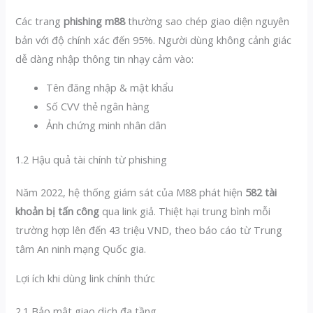
Các trang
phishing m88
thường sao chép giao diện nguyên
bản với độ chính xác đến 95%. Người dùng không cảnh giác
dễ dàng nhập thông tin nhạy cảm vào:
Tên đăng nhập & mật khẩu
Số CVV thẻ ngân hàng
Ảnh chứng minh nhân dân
1.2 Hậu quả tài chính từ phishing
Năm 2022, hệ thống giám sát của M88 phát hiện
582 tài
khoản bị tấn công
qua link giả. Thiệt hại trung bình mỗi
trường hợp lên đến 43 triệu VND, theo báo cáo từ Trung
tâm An ninh mạng Quốc gia.
Lợi ích khi dùng link chính thức
2.1 Bảo mật giao dịch đa tầng