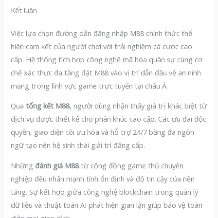
Kết luận
Việc lựa chọn đường dẫn đăng nhập M88 chính thức thể
hiện cam kết của người chơi với trải nghiệm cá cược cao
cấp. Hệ thống tích hợp công nghệ mã hóa quân sự cùng cơ
chế xác thực đa tầng đặt M88 vào vị trí dẫn đầu về an ninh
mạng trong lĩnh vực game trực tuyến tại châu Á.
Qua
tổng kết M88
, người dùng nhận thấy giá trị khác biệt từ
dịch vụ được thiết kế cho phân khúc cao cấp. Các ưu đãi độc
quyền, giao diện tối ưu hóa và hỗ trợ 24/7 bằng đa ngôn
ngữ tạo nên hệ sinh thái giải trí đẳng cấp.
Những
đánh giá M88
từ cộng đồng game thủ chuyên
nghiệp đều nhấn mạnh tính ổn định và độ tin cậy của nền
tảng. Sự kết hợp giữa công nghệ blockchain trong quản lý
dữ liệu và thuật toán AI phát hiện gian lận giúp bảo vệ toàn
diện mọi giao dịch.