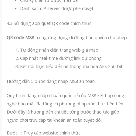
Danh sách IP server được phê duyệt
4.3 Sử dụng app quét QR code chính thức
QR code M88
trong ứng dụng di động bản quyền cho phép:
Tự động nhận diện trang web giả mạo
Cập nhật real-time đường link dự phòng
Kết nối trực tiếp đến hệ thống mã hóa AES 256-bit
Hướng dẫn 5 bước đăng nhập M88 an toàn
Quy trình đăng nhập chuẩn quốc tế của M88 kết hợp công
nghệ bảo mật đa tầng và phương pháp xác thực tiên tiến.
Dưới đây là hướng dẫn chi tiết từng bước thao tác giúp
người chơi truy cập tài khoản an toàn tuyệt đối.
Bước 1: Truy cập website chính thức