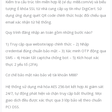
Kiểm tra cấu trúc tên miền hợp lệ (ví dụ: m88.com/vi) và biểu
tượng ổ khóa SSL từ nhà cung cấp uy tín như DigiCert. Sử
dụng ứng dụng quét QR code chính thức hoặc đối chiếu qua
email xác nhận từ hệ thống.
Quy trình đăng nhập an toàn gồm những bước nào?
1) Truy cập qua website/app chính thức – 2) Nhập
credential đúng chuẩn bảo mật – 3) Xác minh OTP động qua
SMS – 4) Hoàn tất captcha chống bot – 5) Kích hoạt xác
thực 2 yếu tố (2FA).
Cơ chế bảo mật nào bảo vệ tài khoản M88?
Hệ thống sử dụng mã hóa AES 256-bit kết hợp AI giám sát
24/7, tự động phát hiện và chặn truy cập bất thường. Mọi
giao dịch đều được xác thực qua 3 lớp bảo vệ theo chuẩn
PCI DSS.