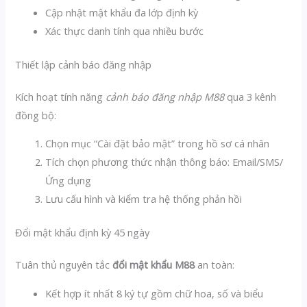
Cập nhật mật khẩu đa lớp định kỳ
Xác thực danh tính qua nhiều bước
Thiết lập cảnh báo đăng nhập
Kích hoạt tính năng
cảnh báo đăng nhập M88
qua 3 kênh
đồng bộ:
Chọn mục “Cài đặt bảo mật” trong hồ sơ cá nhân
Tích chọn phương thức nhận thông báo: Email/SMS/
Ứng dụng
Lưu cấu hình và kiểm tra hệ thống phản hồi
Đổi mật khẩu định kỳ 45 ngày
Tuân thủ nguyên tắc
đổi mật khẩu M88
an toàn:
Kết hợp ít nhất 8 ký tự gồm chữ hoa, số và biểu