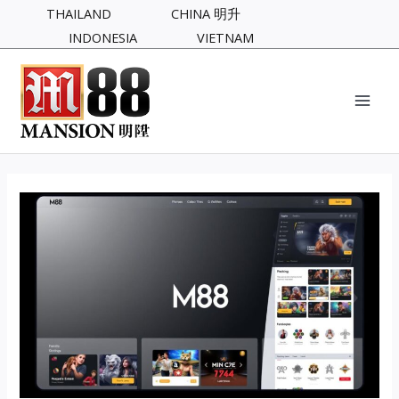
Skip
THAILAND
CHINA 明升
to
INDONESIA
VIETNAM
content
MAI
MEN