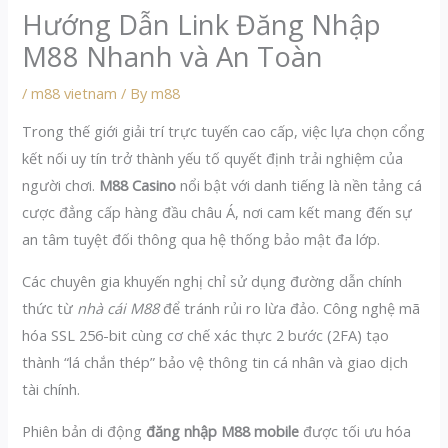
Hướng Dẫn Link Đăng Nhập
M88 Nhanh và An Toàn
/
m88 vietnam
/ By
m88
Trong thế giới giải trí trực tuyến cao cấp, việc lựa chọn cổng
kết nối uy tín trở thành yếu tố quyết định trải nghiệm của
người chơi.
M88 Casino
nổi bật với danh tiếng là nền tảng cá
cược đẳng cấp hàng đầu châu Á, nơi cam kết mang đến sự
an tâm tuyệt đối thông qua hệ thống bảo mật đa lớp.
Các chuyên gia khuyến nghị chỉ sử dụng đường dẫn chính
thức từ
nhà cái M88
để tránh rủi ro lừa đảo. Công nghệ mã
hóa SSL 256-bit cùng cơ chế xác thực 2 bước (2FA) tạo
thành “lá chắn thép” bảo vệ thông tin cá nhân và giao dịch
tài chính.
Phiên bản di động
đăng nhập M88 mobile
được tối ưu hóa