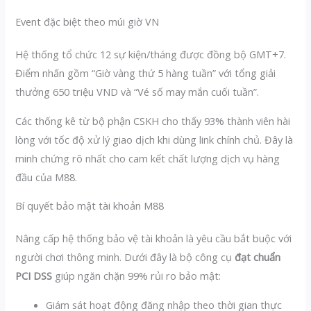
Event đặc biệt theo múi giờ VN
Hệ thống tổ chức 12 sự kiện/tháng được đồng bộ GMT+7.
Điểm nhấn gồm “Giờ vàng thứ 5 hàng tuần” với tổng giải
thưởng 650 triệu VND và “Vé số may mắn cuối tuần”.
Các thống kê từ bộ phận CSKH cho thấy 93% thành viên hài
lòng với tốc độ xử lý giao dịch khi dùng link chính chủ. Đây là
minh chứng rõ nhất cho cam kết chất lượng dịch vụ hàng
đầu của M88.
Bí quyết bảo mật tài khoản M88
Nâng cấp hệ thống bảo vệ tài khoản là yêu cầu bắt buộc với
người chơi thông minh. Dưới đây là bộ công cụ
đạt chuẩn
PCI DSS
giúp ngăn chặn 99% rủi ro bảo mật:
Giám sát hoạt động đăng nhập theo thời gian thực