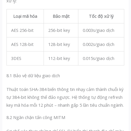
xử lý:
Loại mã hóa
Bảo mật
Tốc độ xử lý
AES 256-bit
256-bit key
0.003s/giao dịch
AES 128-bit
128-bit key
0.002s/giao dịch
3DES
112-bit key
0.015s/giao dịch
8.1 Bảo vệ dữ liệu giao dịch
Thuật toán SHA-384 biến thông tin nhạy cảm thành chuỗi ký
tự 384-bit không thể đảo ngược. Hệ thống tự động refresh
key mã hóa mỗi 12 phút – nhanh gấp 5 lần tiêu chuẩn ngành.
8.2 Ngăn chặn tấn công MITM