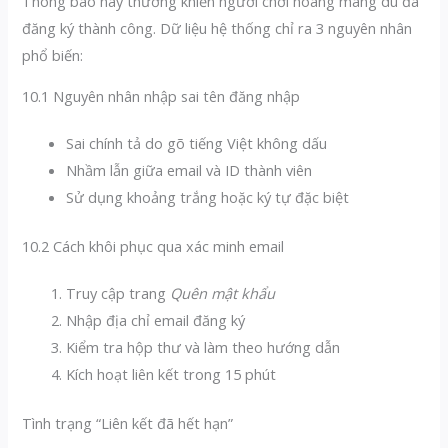
Thông báo này thường khiến người chơi hoang mang dù đã
đăng ký thành công. Dữ liệu hệ thống chỉ ra 3 nguyên nhân
phổ biến:
10.1 Nguyên nhân nhập sai tên đăng nhập
Sai chính tả do gõ tiếng Việt không dấu
Nhầm lẫn giữa email và ID thành viên
Sử dụng khoảng trắng hoặc ký tự đặc biệt
10.2 Cách khôi phục qua xác minh email
Truy cập trang
Quên mật khẩu
Nhập địa chỉ email đăng ký
Kiểm tra hộp thư và làm theo hướng dẫn
Kích hoạt liên kết trong 15 phút
Tình trạng “Liên kết đã hết hạn”