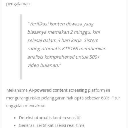
pengalaman:
“Verifikasi konten dewasa yang
biasanya memakan 2 minggu, kini
selesai dalam 3 hari kerja. Sistem
rating otomatis KTP168 memberikan
analisis komprehensif untuk 500+
video bulanan.”
Mekanisme
AI-powered content screening
platform ini
mengurangi risiko pelanggaran hak cipta sebesar 68%. Fitur
unggulan mencakup:
Deteksi otomatis konten sensitif
Generasi sertifikat lisensi real-time