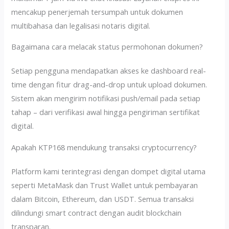
mencakup penerjemah tersumpah untuk dokumen
multibahasa dan legalisasi notaris digital.
Bagaimana cara melacak status permohonan dokumen?
Setiap pengguna mendapatkan akses ke dashboard real-
time dengan fitur drag-and-drop untuk upload dokumen.
Sistem akan mengirim notifikasi push/email pada setiap
tahap – dari verifikasi awal hingga pengiriman sertifikat
digital.
Apakah KTP168 mendukung transaksi cryptocurrency?
Platform kami terintegrasi dengan dompet digital utama
seperti MetaMask dan Trust Wallet untuk pembayaran
dalam Bitcoin, Ethereum, dan USDT. Semua transaksi
dilindungi smart contract dengan audit blockchain
transparan.