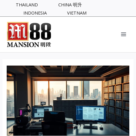
Skip
THAILAND
CHINA 明升
to
INDONESIA
VIETNAM
content
MAI
MEN