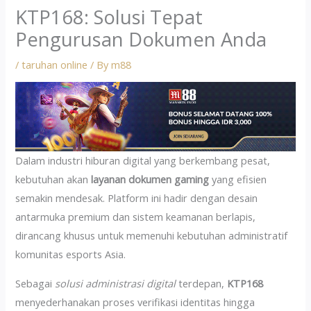
KTP168: Solusi Tepat
Pengurusan Dokumen Anda
/
taruhan online
/ By
m88
Dalam industri hiburan digital yang berkembang pesat,
kebutuhan akan
layanan dokumen gaming
yang efisien
semakin mendesak. Platform ini hadir dengan desain
antarmuka premium dan sistem keamanan berlapis,
dirancang khusus untuk memenuhi kebutuhan administratif
komunitas esports Asia.
Sebagai
solusi administrasi digital
terdepan,
KTP168
menyederhanakan proses verifikasi identitas hingga