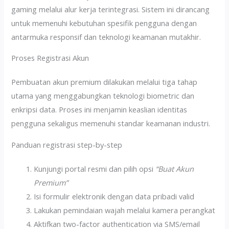
gaming melalui alur kerja terintegrasi. Sistem ini dirancang
untuk memenuhi kebutuhan spesifik pengguna dengan
antarmuka responsif dan teknologi keamanan mutakhir.
Proses Registrasi Akun
Pembuatan akun premium dilakukan melalui tiga tahap
utama yang menggabungkan teknologi biometric dan
enkripsi data. Proses ini menjamin keaslian identitas
pengguna sekaligus memenuhi standar keamanan industri.
Panduan registrasi step-by-step
Kunjungi portal resmi dan pilih opsi
“Buat Akun
Premium”
Isi formulir elektronik dengan data pribadi valid
Lakukan pemindaian wajah melalui kamera perangkat
Aktifkan two-factor authentication via SMS/email