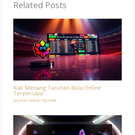
Related Posts
Kiat Menang Taruhan Bola Online
Terpercaya
taruhan online
/ By
m88