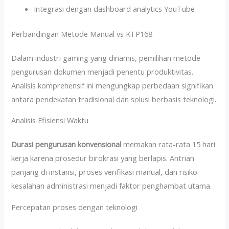
Integrasi dengan dashboard analytics YouTube
Perbandingan Metode Manual vs KTP168
Dalam industri gaming yang dinamis, pemilihan metode
pengurusan dokumen menjadi penentu produktivitas.
Analisis komprehensif ini mengungkap perbedaan signifikan
antara pendekatan tradisional dan solusi berbasis teknologi.
Analisis Efisiensi Waktu
Durasi pengurusan konvensional
memakan rata-rata 15 hari
kerja karena prosedur birokrasi yang berlapis. Antrian
panjang di instansi, proses verifikasi manual, dan risiko
kesalahan administrasi menjadi faktor penghambat utama.
Percepatan proses dengan teknologi