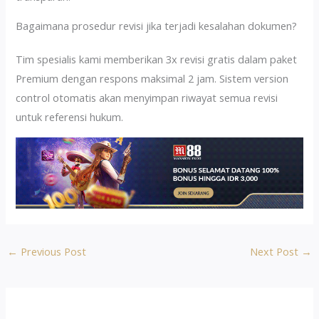
Bagaimana prosedur revisi jika terjadi kesalahan dokumen?
Tim spesialis kami memberikan 3x revisi gratis dalam paket
Premium dengan respons maksimal 2 jam. Sistem version
control otomatis akan menyimpan riwayat semua revisi
untuk referensi hukum.
←
Previous Post
Next Post
→