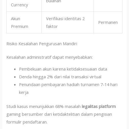
bulanan
Currency
Akun
Verifikasi identitas 2
Permanen
Premium
faktor
Risiko Kesalahan Pengurusan Mandiri
Kesalahan administratif dapat menyebabkan:
Pembekuan akun karena ketidaksesuaian data
Denda hingga 2% dari nilai transaksi virtual
Penundaan pembayaran hadiah turnamen 7-14 hari
kerja
Studi kasus menunjukkan 68% masalah
legalitas platform
gaming bersumber dari ketidaktelitian dalam pengisian
formulir pendaftaran.