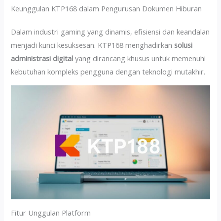
Keunggulan KTP168 dalam Pengurusan Dokumen Hiburan
Dalam industri gaming yang dinamis, efisiensi dan keandalan
menjadi kunci kesuksesan. KTP168 menghadirkan
solusi
administrasi digital
yang dirancang khusus untuk memenuhi
kebutuhan kompleks pengguna dengan teknologi mutakhir.
Fitur Unggulan Platform