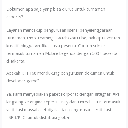
Dokumen apa saja yang bisa diurus untuk turnamen
esports?
Layanan mencakup pengurusan lisensi penyelenggaraan
turnamen, izin streaming Twitch/YouTube, hak cipta konten
kreatif, hingga verifikasi usia peserta. Contoh sukses
termasuk turnamen Mobile Legends dengan 500+ peserta
di Jakarta.
Apakah KTP168 mendukung pengurusan dokumen untuk
developer game?
Ya, kami menyediakan paket korporat dengan
integrasi API
langsung ke engine seperti Unity dan Unreal. Fitur termasuk
verifikasi massal aset digital dan pengurusan sertifikasi
ESRB/PEGI untuk distribusi global.