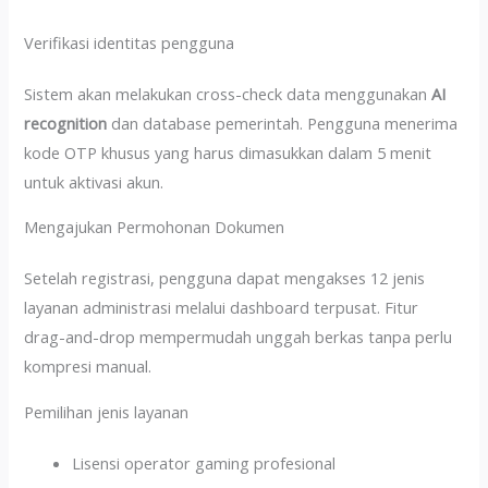
Verifikasi identitas pengguna
Sistem akan melakukan cross-check data menggunakan
AI
recognition
dan database pemerintah. Pengguna menerima
kode OTP khusus yang harus dimasukkan dalam 5 menit
untuk aktivasi akun.
Mengajukan Permohonan Dokumen
Setelah registrasi, pengguna dapat mengakses 12 jenis
layanan administrasi melalui dashboard terpusat. Fitur
drag-and-drop mempermudah unggah berkas tanpa perlu
kompresi manual.
Pemilihan jenis layanan
Lisensi operator gaming profesional