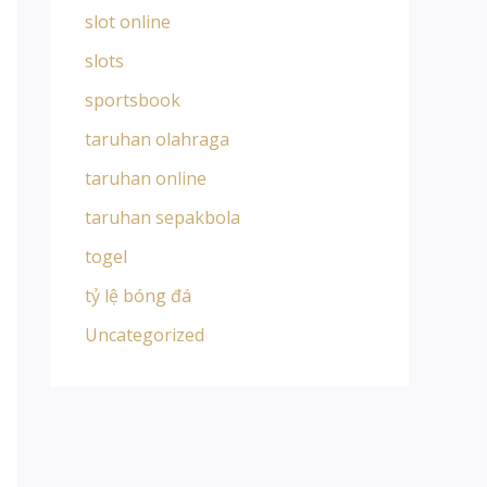
slot online
slots
sportsbook
taruhan olahraga
taruhan online
taruhan sepakbola
togel
tỷ lệ bóng đá
Uncategorized