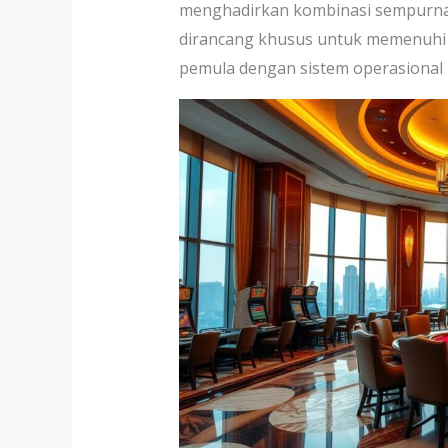
menghadirkan kombinasi sempurna a
dirancang khusus untuk memenuhi
pemula dengan sistem operasional b