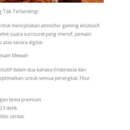
 Tak Tertandingi
 untuk menciptakan atmosfer gaming eksklusif.
 efek suara surround yang imersif, pemain
 atas secara digital.
Desain Mewah
ntuitif dalam dua bahasa (Indonesia dan
ioptimalkan untuk semua perangkat. Fitur
ngan tema premium
.3 detik
lter cerdas