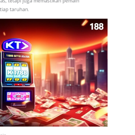
tas, tetapi juga memastikan pemain
tiap taruhan.