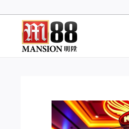
Skip
to
content