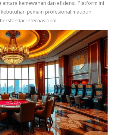
ntara kemewahan dan efisiensi. Platform ini
 kebutuhan pemain profesional maupun
erstandar internasional.