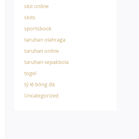
slot online
slots
sportsbook
taruhan olahraga
taruhan online
taruhan sepakbola
togel
tỷ lệ bóng đá
Uncategorized