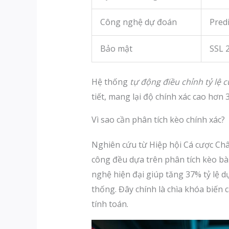
Công nghệ dự đoán
Predi
Bảo mật
SSL 2
Hệ thống
tự động điều chỉnh tỷ lệ 
tiết, mang lại độ chính xác cao hơn
Vì sao cần phân tích kèo chính xác?
Nghiên cứu từ Hiệp hội Cá cược Châ
công đều dựa trên phân tích kèo bà
nghệ hiện đại giúp tăng 37% tỷ lệ 
thống. Đây chính là chìa khóa biến 
tính toán.