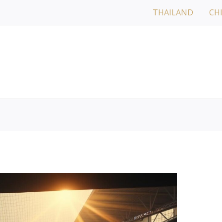
THAILAND
CH