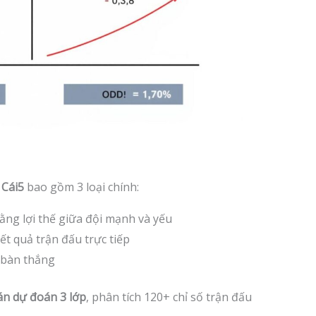
 Cái5
bao gồm 3 loại chính:
bằng lợi thế giữa đội mạnh và yếu
ết quả trận đấu trực tiếp
ố bàn thắng
án dự đoán 3 lớp
, phân tích 120+ chỉ số trận đấu