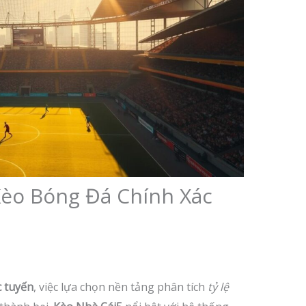
Kèo Bóng Đá Chính Xác
c tuyến
, việc lựa chọn nền tảng phân tích
tỷ lệ