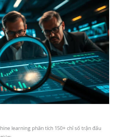
ne learning phân tích 150+ chỉ số trận đấu