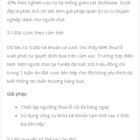
47% theo nghiên cứu từ hệ thống giám sát BetRadar. Dưới
đây là phân tích chi tiết kèm giải pháp quản lý rủi ro chuyên
nghiệp dành cho người chơi.
5.1 Đặt cược theo cảm tính
Dữ liệu từ 5,000 tài khoản cá cược cho thấy 68% thua lỗ
xuất phát từ quyết định dựa trên cảm xúc. Trường hợp điển
hình: Một người chơi tại Fun88 đã mất 320 triệu đồng chỉ
trong 1 tuần do đặt cược liên tiếp cho đội bóng yêu thích dù
biết thông tin chấn thương hàng loạt.
Giải pháp:
Thiết lập ngưỡng thua lỗ tối đa hàng ngày
Sử dụng công cụ khóa tài khoản tạm thời sau 3 thất
bại liên tiếp
5.2 Bỏ qua yếu tố thể lực cầu thủ