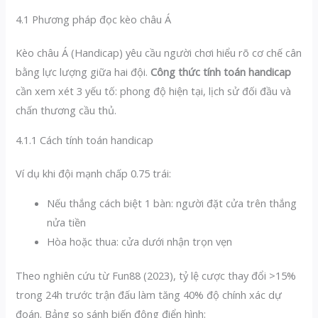
4.1 Phương pháp đọc kèo châu Á
Kèo châu Á (Handicap) yêu cầu người chơi hiểu rõ cơ chế cân
bằng lực lượng giữa hai đội.
Công thức tính toán handicap
cần xem xét 3 yếu tố: phong độ hiện tại, lịch sử đối đầu và
chấn thương cầu thủ.
4.1.1 Cách tính toán handicap
Ví dụ khi đội mạnh chấp 0.75 trái:
Nếu thắng cách biệt 1 bàn: người đặt cửa trên thắng
nửa tiền
Hòa hoặc thua: cửa dưới nhận trọn vẹn
Theo nghiên cứu từ Fun88 (2023), tỷ lệ cược thay đổi >15%
trong 24h trước trận đấu làm tăng 40% độ chính xác dự
đoán. Bảng so sánh biến động điển hình: