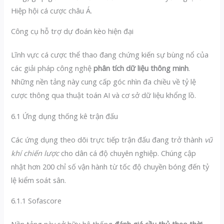
Hiệp hội cá cược châu Á.
Công cụ hỗ trợ dự đoán kèo hiện đại
Lĩnh vực cá cược thể thao đang chứng kiến sự bùng nổ của
các giải pháp công nghệ
phân tích dữ liệu thông minh
.
Những nền tảng này cung cấp góc nhìn đa chiều về tỷ lệ
cược thông qua thuật toán AI và cơ sở dữ liệu khổng lồ.
6.1 Ứng dụng thống kê trận đấu
Các ứng dụng theo dõi trực tiếp trận đấu đang trở thành
vũ
khí chiến lược
cho dân cá độ chuyên nghiệp. Chúng cập
nhật hơn 200 chỉ số vận hành từ tốc độ chuyền bóng đến tỷ
lệ kiểm soát sân.
6.1.1 Sofascore