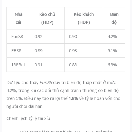
Nhà
Kèo chủ
Kèo khách
Biên
cái
(HDP)
(HDP)
độ
Fun88
0.92
0.90
4.2%
FB88
0.89
0.93
5.1%
188Bet
0.91
0.88
6.3%
Dữ liệu cho thấy
Fun88
duy trì biên độ thấp nhất ở mức
4.2%, trong khi các đối thủ cạnh tranh thường có biên độ
trên 5%. Điều này tạo ra lợi thế
1.8%
về tỷ lệ hoàn vốn cho
người chơi dài hạn.
Chênh lệch tỷ lệ tài xỉu