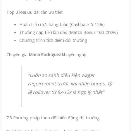
Top 3 loại ưu đãi cần ưu tiên:
Hoàn trả cược hàng tuần (Cashback 5-15%)
Thưởng nạp tiền lần đầu (Match Bonus 100-200%)
Chương trình tích điểm đổi thưởng
Chuyên gia
Maria Rodriguez
khuyến nghị:
“Luôn so sánh điều kiện wager
requirement trước khi nhận bonus. Tỷ
lệ rollover từ 8x-12x là hợp lý nhất”
7.3 Phương pháp theo dõi biến động thị trường