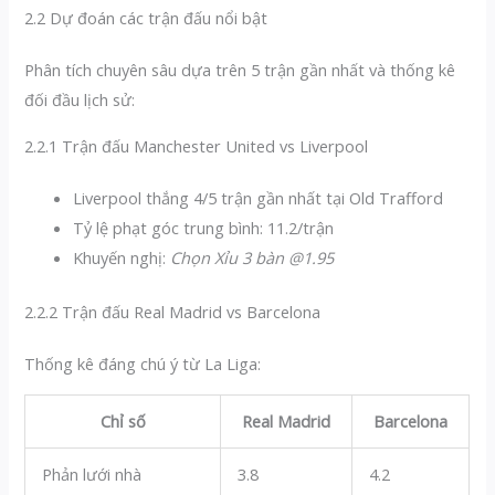
2.2 Dự đoán các trận đấu nổi bật
Phân tích chuyên sâu dựa trên 5 trận gần nhất và thống kê
đối đầu lịch sử:
2.2.1 Trận đấu Manchester United vs Liverpool
Liverpool thắng 4/5 trận gần nhất tại Old Trafford
Tỷ lệ phạt góc trung bình: 11.2/trận
Khuyến nghị:
Chọn Xỉu 3 bàn @1.95
2.2.2 Trận đấu Real Madrid vs Barcelona
Thống kê đáng chú ý từ La Liga:
Chỉ số
Real Madrid
Barcelona
Phản lưới nhà
3.8
4.2