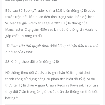
Báo cáo từ SportyTrader chỉ ra 82% biến động tỷ lệ cược
trước trận đấu liên quan đến tình trạng sức khỏe đội hình.
Vụ việc tại giải Premier League 2023: Tỷ lệ thắng của
Manchester City giảm 40% sau khi tiết lộ thông tin Haaland
gặp chấn thương cơ đùi.
“Thể lực cầu thủ quyết định 55% kết quả trận đấu theo mô
hình AI của Opta”
5.3 Không theo dõi biến động tỷ lệ
Hệ thống theo dõi OddAlerts ghi nhận 92% người chơi
thành công sử dụng công cụ phân tích biểu đồ tỷ lệ. Ví dụ
thực tế: Tỷ lệ châu Á giữa Urawa Reds vs Kawasaki Frontale
thay đổi 7 lần trong 24 giờ trước trận do thông tin thời tiết
bất ngờ.