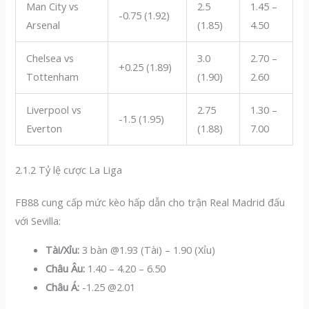
Man City vs
2.5
1.45 –
-0.75 (1.92)
Arsenal
(1.85)
4.50
Chelsea vs
3.0
2.70 –
+0.25 (1.89)
Tottenham
(1.90)
2.60
Liverpool vs
2.75
1.30 –
-1.5 (1.95)
Everton
(1.88)
7.00
2.1.2 Tỷ lệ cược La Liga
FB88 cung cấp mức kèo hấp dẫn cho trận Real Madrid đấu
với Sevilla:
Tài/Xỉu:
3 bàn @1.93 (Tài) – 1.90 (Xỉu)
Châu Âu:
1.40 – 4.20 – 6.50
Châu Á:
-1.25 @2.01