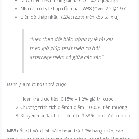
Mức chênh lệch trung bình: 0.15 – 0.25 quả/trận
Nhà cái có tỷ lệ hấp dẫn nhất:
W88
(Over 2.5 @1.95)
Biên độ thấp nhất:
12Bet
(2.3% trên kèo tài xỉu)
“Việc theo dõi biến động tỷ lệ tài xỉu
theo giờ giúp phát hiện cơ hội
arbitrage hiếm có giữa các sàn”
Đánh giá mức hoàn trả cược
Hoàn trả trực tiếp: 0.15% – 1.2% giá trị cược
Chương trình tích điểm: 1 điểm = 0.05% tiền thưởng
Khuyến mãi đặc biệt: Lên đến 3.88% cho cược combo
M88
nổi bật với chính sách hoàn trả 1.2% hàng tuần, cao
hơn 0.7% so với mức trung bình ngành. Yếu tố này làm tăng