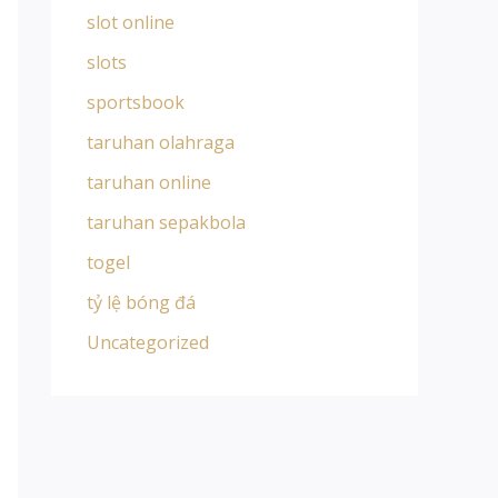
slot online
slots
sportsbook
taruhan olahraga
taruhan online
taruhan sepakbola
togel
tỷ lệ bóng đá
Uncategorized