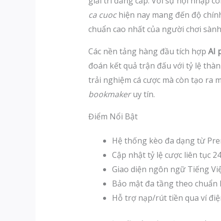
giải trí đẳng cấp. Với sự hội nhập c
ca cuoc
hiện nay mang đến độ chính 
chuẩn cao nhất của người chơi sành
Các nền tảng hàng đầu tích hợp
AI 
đoán kết quả trận đấu với tỷ lệ th
trải nghiệm cá cược mà còn tạo ra 
bookmaker
uy tín.
Điểm Nổi Bật
Hệ thống kèo đa dạng từ Pr
Cập nhật tỷ lệ cược liên tục 2
Giao diện ngôn ngữ Tiếng Việ
Bảo mật đa tầng theo chuẩn 
Hỗ trợ nạp/rút tiền qua ví đi