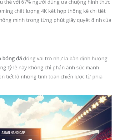
 thế với 67% người dùng ưa chuộng hình thức
eaming chất lượng 4K kết hợp thống kê chi tiết
thông minh trong từng phút giây quyết định của
o bóng đá
đóng vai trò như la bàn định hướng
ống tỷ lệ này không chỉ phản ánh sức mạnh
 tiết lộ những tính toán chiến lược từ phía