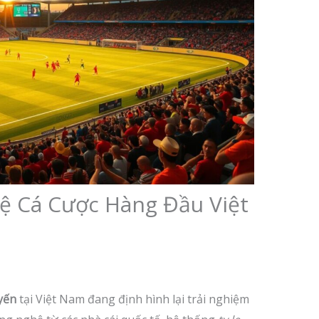
Lệ Cá Cược Hàng Đầu Việt
yến
tại Việt Nam đang định hình lại trải nghiệm