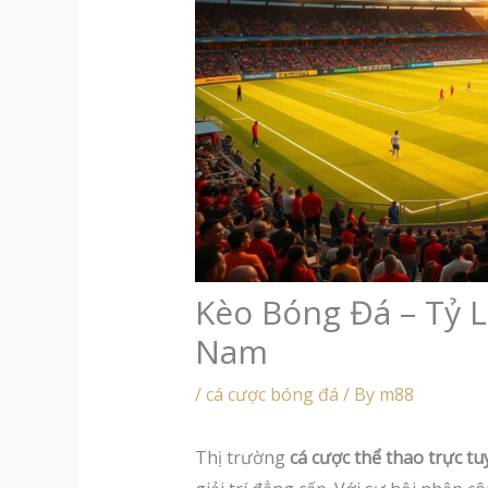
Kèo Bóng Đá – Tỷ 
Nam
/
cá cược bóng đá
/ By
m88
Thị trường
cá cược thể thao trực tu