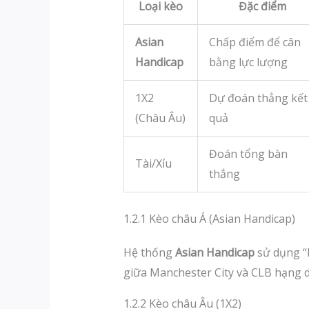
Loại kèo
Đặc điểm
Asian
Chấp điểm để cân
Handicap
bằng lực lượng
1X2
Dự đoán thẳng kết
(Châu Âu)
quả
Đoán tổng bàn
Tài/Xỉu
thắng
1.2.1 Kèo châu Á (Asian Handicap)
Hệ thống
Asian Handicap
sử dụng “b
giữa Manchester City và CLB hạng d
1.2.2 Kèo châu Âu (1X2)