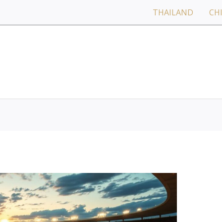
THAILAND
CH