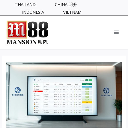
Skip
THAILAND
CHINA 明升
to
INDONESIA
VIETNAM
content
MAI
MEN