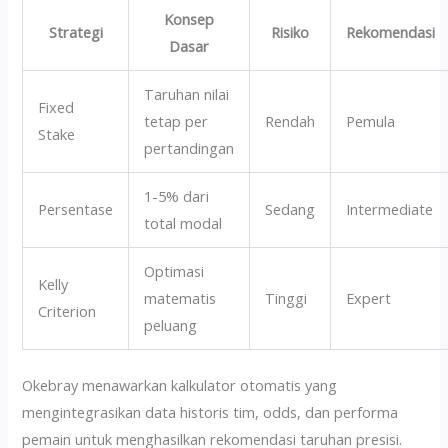
Konsep
Strategi
Risiko
Rekomendasi
Dasar
Taruhan nilai
Fixed
tetap per
Rendah
Pemula
Stake
pertandingan
1-5% dari
Persentase
Sedang
Intermediate
total modal
Optimasi
Kelly
matematis
Tinggi
Expert
Criterion
peluang
Okebray menawarkan kalkulator otomatis yang
mengintegrasikan data historis tim, odds, dan performa
pemain untuk menghasilkan rekomendasi taruhan presisi.