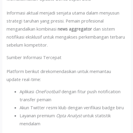
Informasi aktual menjadi senjata utama dalam menyusun
strategi taruhan yang presisi. Pemain profesional
mengandalkan kombinasi
news aggregator
dan sistem
notifikasi eksklusif untuk mengakses perkembangan terbaru
sebelum kompetitor.
Sumber Informasi Tercepat
Platform berikut direkomendasikan untuk memantau
update real-time:
Aplikasi
OneFootball
dengan fitur push notification
transfer pemain
Akun Twitter resmi klub dengan verifikasi badge biru
Layanan premium
Opta Analyst
untuk statistik
mendalam