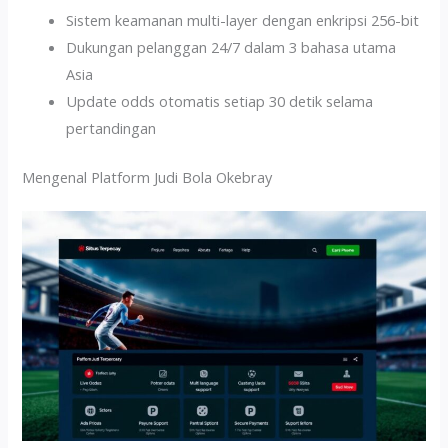
Sistem keamanan multi-layer dengan enkripsi 256-bit
Dukungan pelanggan 24/7 dalam 3 bahasa utama
Asia
Update odds otomatis setiap 30 detik selama
pertandingan
Mengenal Platform Judi Bola Okebray