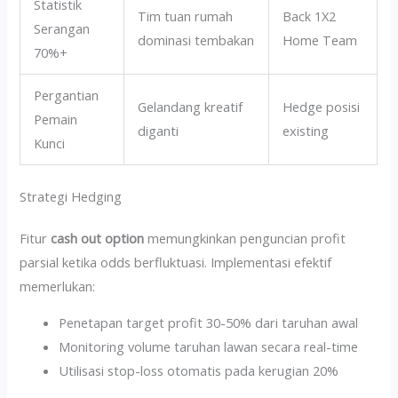
Statistik
Tim tuan rumah
Back 1X2
Serangan
dominasi tembakan
Home Team
70%+
Pergantian
Gelandang kreatif
Hedge posisi
Pemain
diganti
existing
Kunci
Strategi Hedging
Fitur
cash out option
memungkinkan penguncian profit
parsial ketika odds berfluktuasi. Implementasi efektif
memerlukan:
Penetapan target profit 30-50% dari taruhan awal
Monitoring volume taruhan lawan secara real-time
Utilisasi stop-loss otomatis pada kerugian 20%