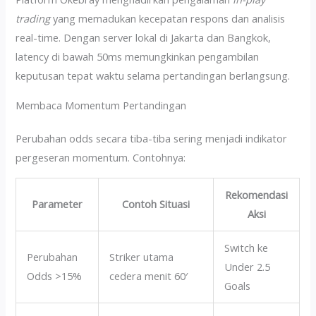
trading
yang memadukan kecepatan respons dan analisis
real-time. Dengan server lokal di Jakarta dan Bangkok,
latency di bawah 50ms memungkinkan pengambilan
keputusan tepat waktu selama pertandingan berlangsung.
Membaca Momentum Pertandingan
Perubahan odds secara tiba-tiba sering menjadi indikator
pergeseran momentum. Contohnya:
Rekomendasi
Parameter
Contoh Situasi
Aksi
Switch ke
Perubahan
Striker utama
Under 2.5
Odds >15%
cedera menit 60′
Goals