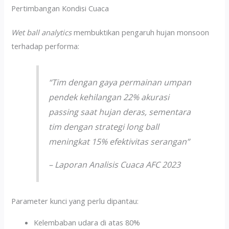
Pertimbangan Kondisi Cuaca
Wet ball analytics
membuktikan pengaruh hujan monsoon
terhadap performa:
“Tim dengan gaya permainan umpan
pendek kehilangan 22% akurasi
passing saat hujan deras, sementara
tim dengan strategi long ball
meningkat 15% efektivitas serangan”
– Laporan Analisis Cuaca AFC 2023
Parameter kunci yang perlu dipantau:
Kelembaban udara di atas 80%