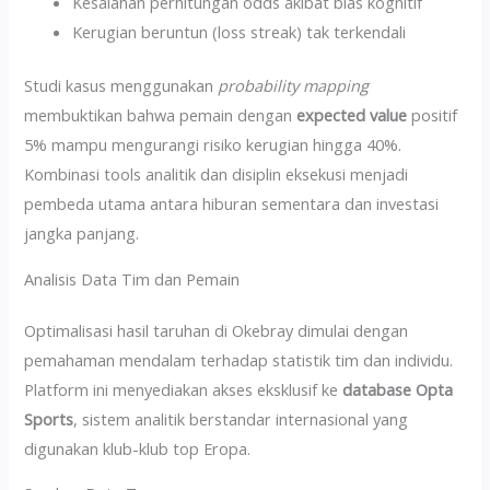
Kesalahan perhitungan odds akibat bias kognitif
Kerugian beruntun (loss streak) tak terkendali
Studi kasus menggunakan
probability mapping
membuktikan bahwa pemain dengan
expected value
positif
5% mampu mengurangi risiko kerugian hingga 40%.
Kombinasi tools analitik dan disiplin eksekusi menjadi
pembeda utama antara hiburan sementara dan investasi
jangka panjang.
Analisis Data Tim dan Pemain
Optimalisasi hasil taruhan di Okebray dimulai dengan
pemahaman mendalam terhadap statistik tim dan individu.
Platform ini menyediakan akses eksklusif ke
database Opta
Sports
, sistem analitik berstandar internasional yang
digunakan klub-klub top Eropa.