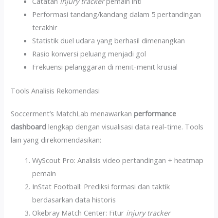
Catatan
injury tracker
pemain inti
Performasi tandang/kandang dalam 5 pertandingan
terakhir
Statistik duel udara yang berhasil dimenangkan
Rasio konversi peluang menjadi gol
Frekuensi pelanggaran di menit-menit krusial
Tools Analisis Rekomendasi
Soccerment’s MatchLab menawarkan
performance
dashboard
lengkap dengan visualisasi data real-time. Tools
lain yang direkomendasikan:
WyScout Pro: Analisis video pertandingan + heatmap
pemain
InStat Football: Prediksi formasi dan taktik
berdasarkan data historis
Okebray Match Center: Fitur
injury tracker