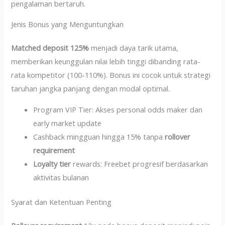
pengalaman bertaruh.
Jenis Bonus yang Menguntungkan
Matched deposit 125%
menjadi daya tarik utama,
memberikan keunggulan nilai lebih tinggi dibanding rata-
rata kompetitor (100-110%). Bonus ini cocok untuk strategi
taruhan jangka panjang dengan modal optimal.
Program VIP Tier: Akses personal odds maker dan
early market update
Cashback mingguan hingga 15% tanpa
rollover
requirement
Loyalty tier
rewards: Freebet progresif berdasarkan
aktivitas bulanan
Syarat dan Ketentuan Penting