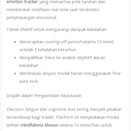
emotion tracker
yang memantau pola taruhan dan
memberikan notifikasi real-time saat terdeteksi
penyimpangan emosional.
Teknik efektif untuk mengurangi dampak kekalahan:
Menerapkan
cooling-off period
selama 15 menit
setelah 3 kekalahan beruntun
Mengalihkan fokus ke analisis objektif alasan
kekalahan
Membatasi ekspos modal harian menggunakan fitur
auto-lock
Disiplin dalam Pengambilan Keputusan
Decision fatigue
dan
cognitive bias
sering menjadi jebakan
tersembunyi bagi trader. Platform ini menyediakan modul
latihan
mindfulness khusus
selama 10 menit/hari untuk