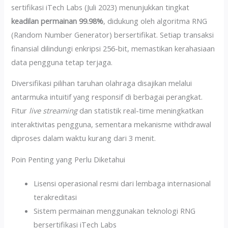
sertifikasi iTech Labs (Juli 2023) menunjukkan tingkat
keadilan permainan 99.98%
, didukung oleh algoritma RNG
(Random Number Generator) bersertifikat. Setiap transaksi
finansial dilindungi enkripsi 256-bit, memastikan kerahasiaan
data pengguna tetap terjaga.
Diversifikasi pilihan taruhan olahraga disajikan melalui
antarmuka intuitif yang responsif di berbagai perangkat.
Fitur
live streaming
dan statistik real-time meningkatkan
interaktivitas pengguna, sementara mekanisme withdrawal
diproses dalam waktu kurang dari 3 menit.
Poin Penting yang Perlu Diketahui
Lisensi operasional resmi dari lembaga internasional
terakreditasi
Sistem permainan menggunakan teknologi RNG
bersertifikasi iTech Labs