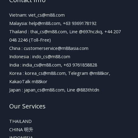
Vietnam: viet_cs@m88.com
Malaysia: help@m88.com, +63 9369178192
Thailand : thai_cs@m88.com, Line @697nczkq, +44 207
048 2246 (Toll-Free)
China : customerservice@m88asia.com
Indonesia : indo_cs@m88.com
India : india_cs@m88.com, +63 9761858828
Korea : korea_cs@m88.com, Telegram @m88kor,
KakaoTalk m88kor
Japan : japan_cs@m88.com, Line @883thtdn
Our Services
THAILAND
CHINA 明升
INDONESIA