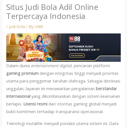
Situs Judi Bola Adil Online
Terpercaya Indonesia
/
judi bola
/ By
m88
Dalam dunia
entertainment digital
, pencarian platform
gaming premium
dengan integritas tinggi menjadi prioritas
utama para penggemar taruhan olahraga. Sebagai destinasi
unggulan, layanan ini menawarkan pengalaman
berstandar
internasional
yang dikombinasikan dengan sistem keamanan
berlapis.
Lisensi resmi
dari otoritas gaming global menjadi
bukti komitmen terhadap transparansi operasional.
Teknologi mutakhir menjadi pondasi utama sistem ini. Data