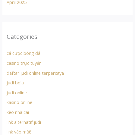
April 2025
Categories
cá cược bóng đá
casino trực tuyến
daftar judi online terpercaya
judi bola
judi online
kasino online
kèo nhà cái
link alternatif judi
link vào m88