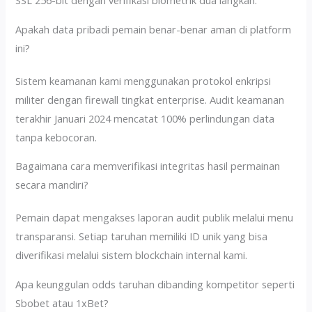
SSL 256-bit dengan verifikasi biometrik dua langkah.
Apakah data pribadi pemain benar-benar aman di platform
ini?
Sistem keamanan kami menggunakan protokol enkripsi
militer dengan firewall tingkat enterprise. Audit keamanan
terakhir Januari 2024 mencatat 100% perlindungan data
tanpa kebocoran.
Bagaimana cara memverifikasi integritas hasil permainan
secara mandiri?
Pemain dapat mengakses laporan audit publik melalui menu
transparansi. Setiap taruhan memiliki ID unik yang bisa
diverifikasi melalui sistem blockchain internal kami.
Apa keunggulan odds taruhan dibanding kompetitor seperti
Sbobet atau 1xBet?