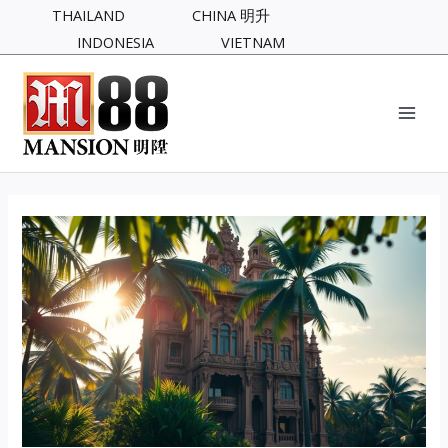
Skip
THAILAND
CHINA 明升
to
INDONESIA
VIETNAM
content
MAI
MEN