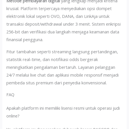
Metode pembayaran digital
yang lengkap menjadi kriteria
krusial. Platform terpercaya menyediakan opsi dompet
elektronik lokal seperti OVO, DANA, dan LinkAja untuk
transaksi deposit/withdrawal under 3 menit. Sistem enkripsi
256-bit dan verifikasi dua langkah menjaga keamanan data
finansial pengguna.
Fitur tambahan seperti streaming langsung pertandingan,
statistik real-time, dan notifikasi odds bergerak
meningkatkan pengalaman bertaruh. Layanan pelanggan
24/7 melalui live chat dan aplikasi mobile responsif menjadi
pembeda situs premium dari penyedia konvensional.
FAQ
Apakah platform ini memiliki lisensi resmi untuk operasi judi
online?