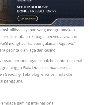
sensi
, pilihan layanan yang mengutamakan
prioritas utama. Sebagai penyedia layanan
hoki88 menghadirkan pengalaman
high-end
ara pecinta olahraga dan casino.
ratusan pertandingan sepak bola internasional
ggris hingga Piala Dunia, semua tersedia
ve streaming
. Teknologi enkripsi mutakhir
si pengguna.
ri lembaga gaming internasional