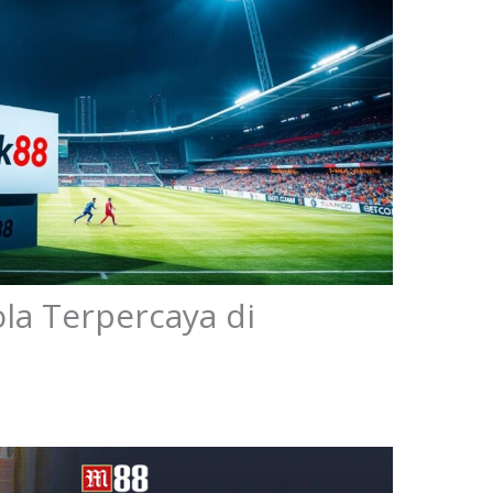
la Terpercaya di