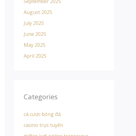
September 2025
August 2025
July 2025
June 2025
May 2025
April 2025
Categories
cá cược bóng đá
casino trực tuyến