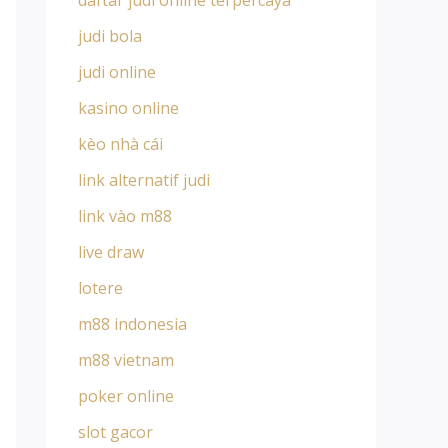
daftar judi online terpercaya
judi bola
judi online
kasino online
kèo nhà cái
link alternatif judi
link vào m88
live draw
lotere
m88 indonesia
m88 vietnam
poker online
slot gacor