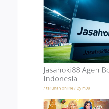
Jasahoki88 Agen Bo
Indonesia
/
taruhan online
/ By
m88