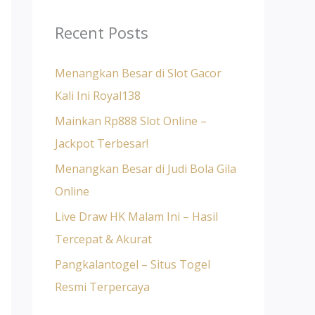
Recent Posts
Menangkan Besar di Slot Gacor
Kali Ini Royal138
Mainkan Rp888 Slot Online –
Jackpot Terbesar!
Menangkan Besar di Judi Bola Gila
Online
Live Draw HK Malam Ini – Hasil
Tercepat & Akurat
Pangkalantogel – Situs Togel
Resmi Terpercaya