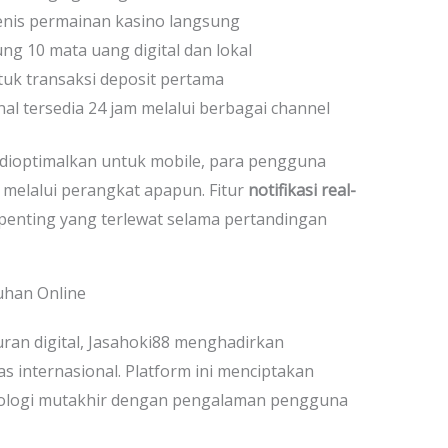
jenis permainan kasino langsung
 10 mata uang digital dan lokal
uk transaksi deposit pertama
l tersedia 24 jam melalui berbagai channel
dioptimalkan untuk mobile, para pengguna
 melalui perangkat apapun. Fitur
notifikasi real-
enting yang terlewat selama pertandingan
uhan Online
uran digital, Jasahoki88 menghadirkan
s internasional. Platform ini menciptakan
knologi mutakhir dengan pengalaman pengguna