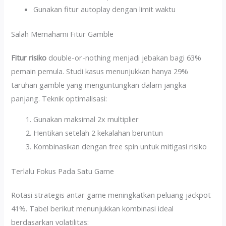
Gunakan fitur autoplay dengan limit waktu
Salah Memahami Fitur Gamble
Fitur risiko
double-or-nothing menjadi jebakan bagi 63%
pemain pemula. Studi kasus menunjukkan hanya 29%
taruhan gamble yang menguntungkan dalam jangka
panjang. Teknik optimalisasi:
Gunakan maksimal 2x multiplier
Hentikan setelah 2 kekalahan beruntun
Kombinasikan dengan free spin untuk mitigasi risiko
Terlalu Fokus Pada Satu Game
Rotasi strategis antar game meningkatkan peluang jackpot
41%. Tabel berikut menunjukkan kombinasi ideal
berdasarkan volatilitas: