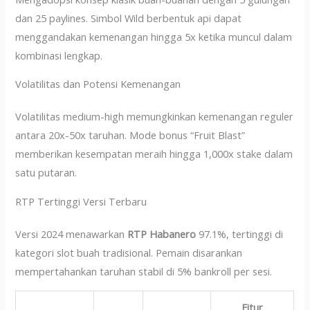
dan 25 paylines. Simbol Wild berbentuk api dapat
menggandakan kemenangan hingga 5x ketika muncul dalam
kombinasi lengkap.
Volatilitas dan Potensi Kemenangan
Volatilitas medium-high memungkinkan kemenangan reguler
antara 20x-50x taruhan. Mode bonus “Fruit Blast”
memberikan kesempatan meraih hingga 1,000x stake dalam
satu putaran.
RTP Tertinggi Versi Terbaru
Versi 2024 menawarkan
RTP Habanero
97.1%, tertinggi di
kategori slot buah tradisional. Pemain disarankan
mempertahankan taruhan stabil di 5% bankroll per sesi.
Fitur