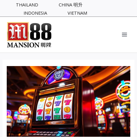
Skip
THAILAND
CHINA 明升
to
INDONESIA
VIETNAM
content
MAI
MEN