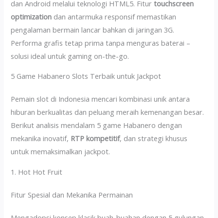
dan Android melalui teknologi HTML5. Fitur
touchscreen
optimization
dan antarmuka responsif memastikan
pengalaman bermain lancar bahkan di jaringan 3G.
Performa grafis tetap prima tanpa menguras baterai –
solusi ideal untuk gaming on-the-go.
5 Game Habanero Slots Terbaik untuk Jackpot
Pemain slot di Indonesia mencari kombinasi unik antara
hiburan berkualitas dan peluang meraih kemenangan besar.
Berikut analisis mendalam 5 game Habanero dengan
mekanika inovatif,
RTP kompetitif
, dan strategi khusus
untuk memaksimalkan jackpot.
1. Hot Hot Fruit
Fitur Spesial dan Mekanika Permainan
Mengadopsi konsep klasik buah-buahan dengan 5 gulungan