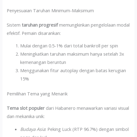
Penyesuaian Taruhan Minimum-Maksimum
Sistem
taruhan progresif
memungkinkan pengelolaan modal
efektif. Pemain disarankan:
Mulai dengan 0.5-1% dari total bankroll per spin
Meningkatkan taruhan maksimum hanya setelah 3x
kemenangan beruntun
Menggunakan fitur autoplay dengan batas kerugian
15%
Pemilihan Tema yang Menarik
Tema slot populer
dari Habanero menawarkan variasi visual
dan mekanika unik:
Budaya Asia
: Peking Luck (RTP 96.7%) dengan simbol