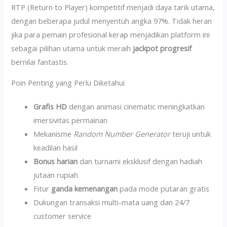
RTP (Return to Player) kompetitif menjadi daya tarik utama,
dengan beberapa judul menyentuh angka 97%. Tidak heran
jika para pemain profesional kerap menjadikan platform ini
sebagai pilihan utama untuk meraih
jackpot progresif
bernilai fantastis.
Poin Penting yang Perlu Diketahui
Grafis HD
dengan animasi cinematic meningkatkan
imersivitas permainan
Mekanisme
Random Number Generator
teruji untuk
keadilan hasil
Bonus harian
dan turnami eksklusif dengan hadiah
jutaan rupiah
Fitur
ganda kemenangan
pada mode putaran gratis
Dukungan transaksi multi-mata uang dan 24/7
customer service