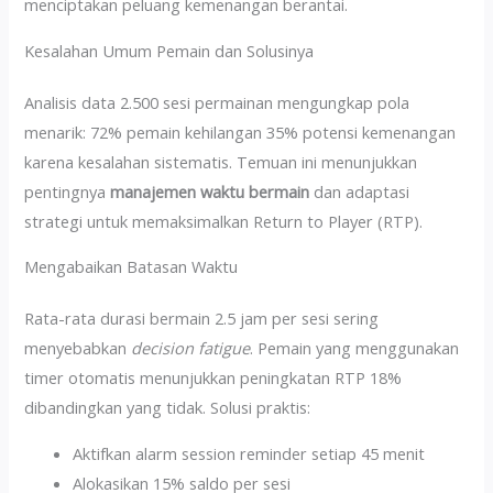
menciptakan peluang kemenangan berantai.
Kesalahan Umum Pemain dan Solusinya
Analisis data 2.500 sesi permainan mengungkap pola
menarik: 72% pemain kehilangan 35% potensi kemenangan
karena kesalahan sistematis. Temuan ini menunjukkan
pentingnya
manajemen waktu bermain
dan adaptasi
strategi untuk memaksimalkan Return to Player (RTP).
Mengabaikan Batasan Waktu
Rata-rata durasi bermain 2.5 jam per sesi sering
menyebabkan
decision fatigue
. Pemain yang menggunakan
timer otomatis menunjukkan peningkatan RTP 18%
dibandingkan yang tidak. Solusi praktis:
Aktifkan alarm session reminder setiap 45 menit
Alokasikan 15% saldo per sesi