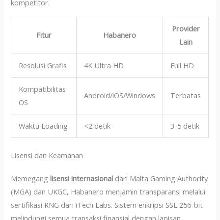
kompetitor.
Provider
Fitur
Habanero
Lain
Resolusi Grafis
4K Ultra HD
Full HD
Kompatibilitas
Android/iOS/Windows
Terbatas
OS
Waktu Loading
<2 detik
3-5 detik
Lisensi dan Keamanan
Memegang
lisensi internasional
dari Malta Gaming Authority
(MGA) dan UKGC, Habanero menjamin transparansi melalui
sertifikasi RNG dari iTech Labs. Sistem enkripsi SSL 256-bit
melindungi semua transaksi finansial dengan lapisan