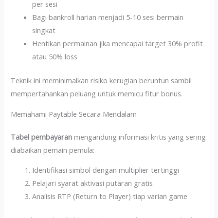
per sesi
Bagi bankroll harian menjadi 5-10 sesi bermain
singkat
Hentikan permainan jika mencapai target 30% profit
atau 50% loss
Teknik ini meminimalkan risiko kerugian beruntun sambil
mempertahankan peluang untuk memicu fitur bonus.
Memahami Paytable Secara Mendalam
Tabel pembayaran
mengandung informasi kritis yang sering
diabaikan pemain pemula:
Identifikasi simbol dengan multiplier tertinggi
Pelajari syarat aktivasi putaran gratis
Analisis RTP (Return to Player) tiap varian game