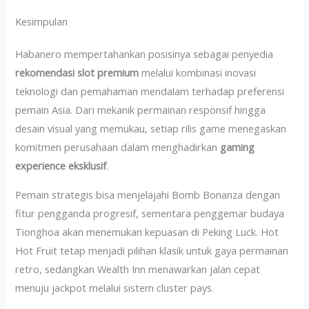
Kesimpulan
Habanero mempertahankan posisinya sebagai penyedia
rekomendasi slot premium
melalui kombinasi inovasi
teknologi dan pemahaman mendalam terhadap preferensi
pemain Asia. Dari mekanik permainan responsif hingga
desain visual yang memukau, setiap rilis game menegaskan
komitmen perusahaan dalam menghadirkan
gaming
experience eksklusif
.
Pemain strategis bisa menjelajahi Bomb Bonanza dengan
fitur pengganda progresif, sementara penggemar budaya
Tionghoa akan menemukan kepuasan di Peking Luck. Hot
Hot Fruit tetap menjadi pilihan klasik untuk gaya permainan
retro, sedangkan Wealth Inn menawarkan jalan cepat
menuju jackpot melalui sistem cluster pays.