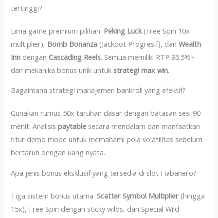
tertinggi?
Lima game premium pilihan:
Peking Luck
(Free Spin 10x
multiplier),
Bomb Bonanza
(Jackpot Progresif), dan
Wealth
Inn
dengan
Cascading Reels
. Semua memiliki RTP 96.5%+
dan mekanika bonus unik untuk
strategi max win
.
Bagaimana strategi manajemen bankroll yang efektif?
Gunakan rumus 50x taruhan dasar dengan batasan sesi 90
menit. Analisis
paytable
secara mendalam dan manfaatkan
fitur demo mode untuk memahami pola volatilitas sebelum
bertaruh dengan uang nyata.
Apa jenis bonus eksklusif yang tersedia di slot Habanero?
Tiga sistem bonus utama:
Scatter Symbol Multiplier
(hingga
15x), Free Spin dengan sticky wilds, dan Special Wild