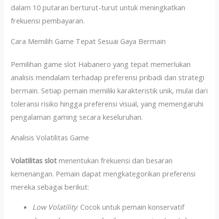
dalam 10 putaran berturut-turut untuk meningkatkan
frekuensi pembayaran.
Cara Memilih Game Tepat Sesuai Gaya Bermain
Pemilihan game slot Habanero yang tepat memerlukan
analisis mendalam terhadap preferensi pribadi dan strategi
bermain. Setiap pemain memiliki karakteristik unik, mulai dari
toleransi risiko hingga preferensi visual, yang memengaruhi
pengalaman gaming secara keseluruhan.
Analisis Volatilitas Game
Volatilitas slot
menentukan frekuensi dan besaran
kemenangan. Pemain dapat mengkategorikan preferensi
mereka sebagai berikut:
Low Volatility
: Cocok untuk pemain konservatif