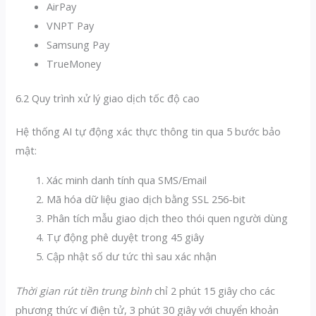
AirPay
VNPT Pay
Samsung Pay
TrueMoney
6.2 Quy trình xử lý giao dịch tốc độ cao
Hệ thống AI tự động xác thực thông tin qua 5 bước bảo
mật:
Xác minh danh tính qua SMS/Email
Mã hóa dữ liệu giao dịch bằng SSL 256-bit
Phân tích mẫu giao dịch theo thói quen người dùng
Tự động phê duyệt trong 45 giây
Cập nhật số dư tức thì sau xác nhận
Thời gian rút tiền trung bình
chỉ 2 phút 15 giây cho các
phương thức ví điện tử, 3 phút 30 giây với chuyển khoản