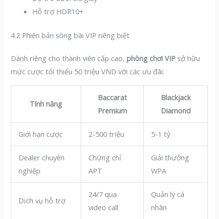
Hỗ trợ HDR10+
4.2 Phiên bản sòng bài VIP riêng biệt
Dành riêng cho thành viên cấp cao,
phòng chơi VIP
sở hữu
mức cược tối thiểu 50 triệu VND với các ưu đãi:
Baccarat
Blackjack
Tính năng
Premium
Diamond
Giới hạn cược
2-500 triệu
5-1 tỷ
Dealer chuyên
Chứng chỉ
Giải thưởng
nghiệp
APT
WPA
24/7 qua
Quản lý cá
Dịch vụ hỗ trợ
video call
nhân