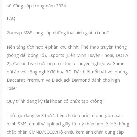
số đẳng cấp trong năm 2024.
FAQ
Gamvip M88 cung cấp những loại hình giải trí nào?
Nền tảng tích hợp 4 phân khu chính: Thể thao truyền thống
(bóng đá, bóng rổ), Esports (Liên Minh Huyền Thoại, DOTA
2), Casino Live trực tiếp từ studio chuyên nghiệp và Game
bài ảo với công nghệ đồ họa 3D. Đặc biệt nổi bật với phòng
Baccarat Premium và Blackjack Diamond dành cho high
roller.
Quy trình đăng ký tài khoản có phức tạp không?
Thủ tục đăng ký 3 bước tiêu chuẩn quốc tế bao gồm xác
minh SMS, email và upload giấy tờ tuỳ thân hợp lệ. Hệ thống
chấp nhận CMND/CCCD/Hộ chiếu kèm ảnh chân dung cập