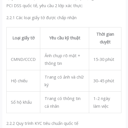
PCI DSS quốc tế, yêu cầu 2 lớp xác thực:
2.2.1 Các loại giấy tờ được chấp nhận
Thời gian
Loại giấy tờ
Yêu cầu kỹ thuật
duyệt
Ảnh chụp rõ mặt +
CMND/CCCD
15-30 phút
thông tin
Trang có ảnh và chữ
Hộ chiếu
30-45 phút
ký
Trang có thông tin
1-2 ngày
Sổ hộ khẩu
cá nhân
làm việc
2.2.2 Quy trình KYC tiêu chuẩn quốc tế