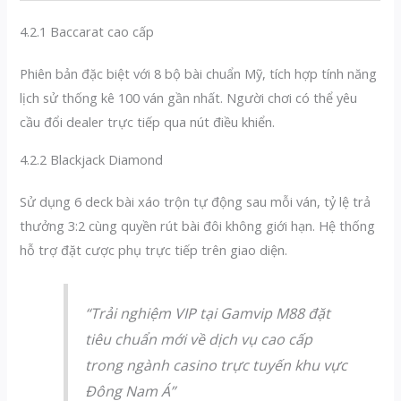
4.2.1 Baccarat cao cấp
Phiên bản đặc biệt với 8 bộ bài chuẩn Mỹ, tích hợp tính năng
lịch sử thống kê 100 ván gần nhất. Người chơi có thể yêu
cầu đổi dealer trực tiếp qua nút điều khiển.
4.2.2 Blackjack Diamond
Sử dụng 6 deck bài xáo trộn tự động sau mỗi ván, tỷ lệ trả
thưởng 3:2 cùng quyền rút bài đôi không giới hạn. Hệ thống
hỗ trợ đặt cược phụ trực tiếp trên giao diện.
“Trải nghiệm VIP tại Gamvip M88 đặt
tiêu chuẩn mới về dịch vụ cao cấp
trong ngành casino trực tuyến khu vực
Đông Nam Á”