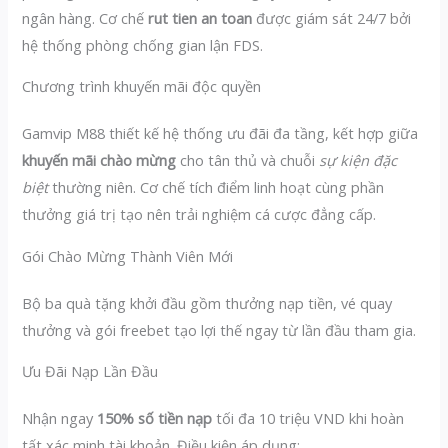
ngân hàng. Cơ chế
rut tien an toan
được giám sát 24/7 bởi
hệ thống phòng chống gian lận FDS.
Chương trình khuyến mãi độc quyền
Gamvip M88 thiết kế hệ thống ưu đãi đa tầng, kết hợp giữa
khuyến mãi chào mừng
cho tân thủ và chuỗi
sự kiện đặc
biệt
thường niên. Cơ chế tích điểm linh hoạt cùng phần
thưởng giá trị tạo nên trải nghiệm cá cược đẳng cấp.
Gói Chào Mừng Thành Viên Mới
Bộ ba quà tặng khởi đầu gồm thưởng nạp tiền, vé quay
thưởng và gói freebet tạo lợi thế ngay từ lần đầu tham gia.
Ưu Đãi Nạp Lần Đầu
Nhận ngay
150% số tiền nạp
tối đa 10 triệu VND khi hoàn
tất xác minh tài khoản. Điều kiện áp dụng: