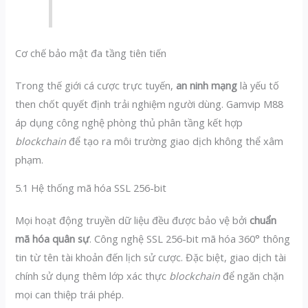
Cơ chế bảo mật đa tầng tiên tiến
Trong thế giới cá cược trực tuyến,
an ninh mạng
là yếu tố
then chốt quyết định trải nghiệm người dùng. Gamvip M88
áp dụng công nghệ phòng thủ phân tầng kết hợp
blockchain
để tạo ra môi trường giao dịch không thể xâm
phạm.
5.1 Hệ thống mã hóa SSL 256-bit
Mọi hoạt động truyền dữ liệu đều được bảo vệ bởi
chuẩn
mã hóa quân sự
. Công nghệ SSL 256-bit mã hóa 360° thông
tin từ tên tài khoản đến lịch sử cược. Đặc biệt, giao dịch tài
chính sử dụng thêm lớp xác thực
blockchain
để ngăn chặn
mọi can thiệp trái phép.