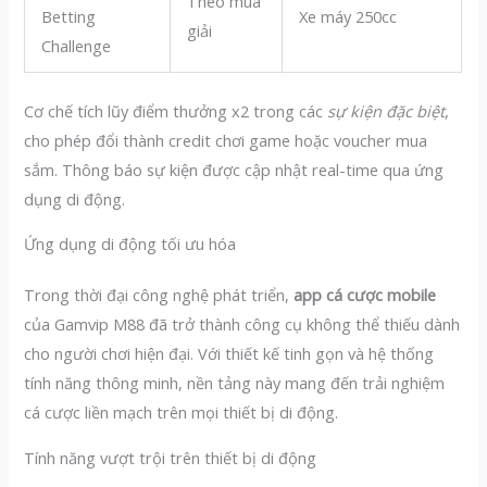
Theo mùa
Betting
Xe máy 250cc
giải
Challenge
Cơ chế tích lũy điểm thưởng x2 trong các
sự kiện đặc biệt
,
cho phép đổi thành credit chơi game hoặc voucher mua
sắm. Thông báo sự kiện được cập nhật real-time qua ứng
dụng di động.
Ứng dụng di động tối ưu hóa
Trong thời đại công nghệ phát triển,
app cá cược mobile
của Gamvip M88 đã trở thành công cụ không thể thiếu dành
cho người chơi hiện đại. Với thiết kế tinh gọn và hệ thống
tính năng thông minh, nền tảng này mang đến trải nghiệm
cá cược liền mạch trên mọi thiết bị di động.
Tính năng vượt trội trên thiết bị di động