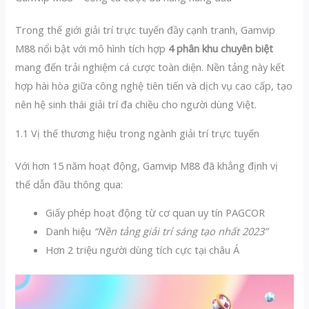
Trong thế giới giải trí trực tuyến đầy cạnh tranh, Gamvip
M88 nổi bật với mô hình tích hợp
4 phân khu chuyên biệt
mang đến trải nghiệm cá cược toàn diện. Nền tảng này kết
hợp hài hòa giữa công nghệ tiên tiến và dịch vụ cao cấp, tạo
nên hệ sinh thái giải trí đa chiều cho người dùng Việt.
1.1 Vị thế thương hiệu trong ngành giải trí trực tuyến
Với hơn 15 năm hoạt động, Gamvip M88 đã khẳng định vị
thế dẫn đầu thông qua:
Giấy phép hoạt động từ cơ quan uy tín PAGCOR
Danh hiệu
“Nền tảng giải trí sáng tạo nhất 2023”
Hơn 2 triệu người dùng tích cực tại châu Á