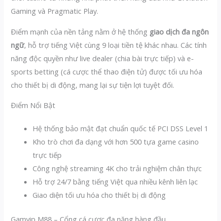
Gaming và Pragmatic Play.
Điểm mạnh của nền tảng nằm ở hệ thống
giao dịch đa ngôn
ngữ
, hỗ trợ tiếng Việt cùng 9 loại tiền tệ khác nhau. Các tính
năng độc quyền như live dealer (chia bài trực tiếp) và e-
sports betting (cá cược thể thao điện tử) được tối ưu hóa
cho thiết bị di động, mang lại sự tiện lợi tuyệt đối.
Điểm Nổi Bật
Hệ thống bảo mật đạt chuẩn quốc tế PCI DSS Level 1
Kho trò chơi đa dạng với hơn 500 tựa game casino
trực tiếp
Công nghệ streaming 4K cho trải nghiệm chân thực
Hỗ trợ 24/7 bằng tiếng Việt qua nhiều kênh liên lạc
Giao diện tối ưu hóa cho thiết bị di động
Gamvip M88 – Cổng cá cược đa năng hàng đầu