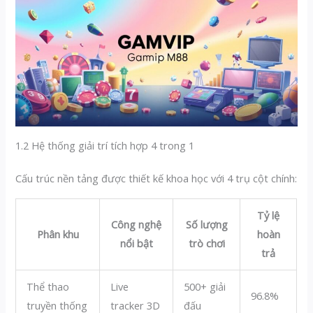
1.2 Hệ thống giải trí tích hợp 4 trong 1
Cấu trúc nền tảng được thiết kế khoa học với 4 trụ cột chính:
Tỷ lệ
Công nghệ
Số lượng
Phân khu
hoàn
nổi bật
trò chơi
trả
Thể thao
Live
500+ giải
96.8%
truyền thống
tracker 3D
đấu