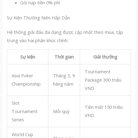
Gói nạp tiền 0% phí
Sự Kiện Thường Niên Hấp Dẫn
Hệ thống giải đấu đa dạng được cập nhật theo mùa, tập
trung vào hai phân khúc chính:
Sự kiện
Thời gian
Giải thưởng
Tournament
Asia Poker
Tháng 3, 9
Package 300 triệu
Championship
hàng năm
VND
Slot
Tiền mặt 150 triệu
Tournament
Mỗi quý
VND
Series
World Cup