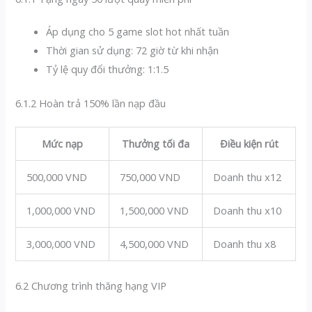
Áp dụng cho 5 game slot hot nhất tuần
Thời gian sử dụng: 72 giờ từ khi nhận
Tỷ lệ quy đổi thưởng: 1:1.5
6.1.2 Hoàn trả 150% lần nạp đầu
Mức nạp
Thưởng tối đa
Điều kiện rút
500,000 VND
750,000 VND
Doanh thu x12
1,000,000 VND
1,500,000 VND
Doanh thu x10
3,000,000 VND
4,500,000 VND
Doanh thu x8
6.2 Chương trình thăng hạng VIP