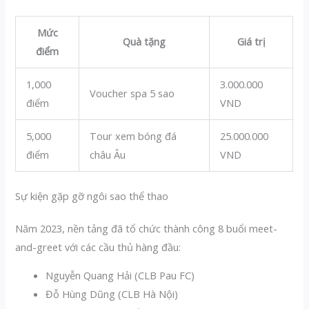
Mức
Quà tặng
Giá trị
điểm
1,000
3.000.000
Voucher spa 5 sao
điểm
VND
5,000
Tour xem bóng đá
25.000.000
điểm
châu Âu
VND
Sự kiện gặp gỡ ngôi sao thể thao
Năm 2023, nền tảng đã tổ chức thành công 8 buổi meet-
and-greet với các cầu thủ hàng đầu:
Nguyễn Quang Hải (CLB Pau FC)
Đỗ Hùng Dũng (CLB Hà Nội)