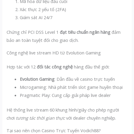
Mã hóa dữ liệu đầu cuối
Xác thực 2 yếu tố (2FA)
Giám sát AI 24/7
Chứng chỉ PCI DSS Level 1
đạt tiêu chuẩn ngân hàng
đảm
bảo an toàn tuyệt đối cho giao dịch.
Công nghệ live stream HD từ Evolution Gaming
Hợp tác với 12
đối tác công nghệ
hàng đầu thế giới:
Evolution Gaming
: Dẫn đầu về casino trực tuyến
Microgaming: Nhà phát triển slot game huyền thoại
Pragmatic Play: Cung cấp giải pháp live dealer
Hệ thống live stream 60 khung hình/giây cho phép người
chơi
tương tác thời gian thực
với dealer chuyên nghiệp.
Tại sao nên chọn Casino Trực Tuyến Vodich88?