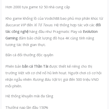
Hơn 2000 tựa game từ 50 nhà cung cấp
Kho game khổng lồ của Vodich88 bao phủ mọi phân khúc từ
Baccarat VIP
đến
Xì Tố Texas
. Hệ thống hợp tác với các
đối
tác công nghệ
hàng đầu như Pragmatic Play và
Evolution
Gaming
đảm bảo chất lượng đồ họa 4K cùng tính năng
tương tác thời gian thực.
Bắn cá đổi thưởng độc quyền
Phiên bản
bắn cá Thần Tài
được thiết kế riêng cho thị
trường Việt với cơ chế nổ hũ linh hoạt. Người chơi có cơ hội
nhận ngẫu nhiên
Rương Báu Vật
trị giá đến 500 triệu VND
mỗi phiên.
Hệ thống khuyến mãi đa tầng
Thưởng nạp lần đầu 150%