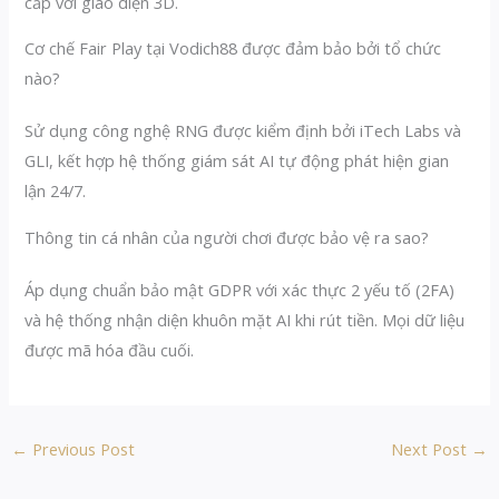
cấp với giao diện 3D.
Cơ chế Fair Play tại Vodich88 được đảm bảo bởi tổ chức
nào?
Sử dụng công nghệ RNG được kiểm định bởi iTech Labs và
GLI, kết hợp hệ thống giám sát AI tự động phát hiện gian
lận 24/7.
Thông tin cá nhân của người chơi được bảo vệ ra sao?
Áp dụng chuẩn bảo mật GDPR với xác thực 2 yếu tố (2FA)
và hệ thống nhận diện khuôn mặt AI khi rút tiền. Mọi dữ liệu
được mã hóa đầu cuối.
←
Previous Post
Next Post
→