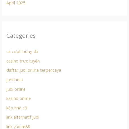
April 2025
Categories
cá cược bóng đá
casino trực tuyến
daftar judi online terpercaya
judi bola
judi online
kasino online
kèo nhà cái
link alternatif judi
link vào m88