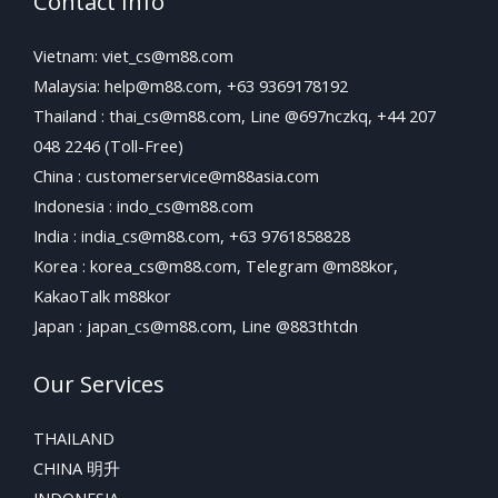
Contact Info
Vietnam: viet_cs@m88.com
Malaysia: help@m88.com, +63 9369178192
Thailand : thai_cs@m88.com, Line @697nczkq, +44 207
048 2246 (Toll-Free)
China : customerservice@m88asia.com
Indonesia : indo_cs@m88.com
India : india_cs@m88.com, +63 9761858828
Korea : korea_cs@m88.com, Telegram @m88kor,
KakaoTalk m88kor
Japan : japan_cs@m88.com, Line @883thtdn
Our Services
THAILAND
CHINA 明升