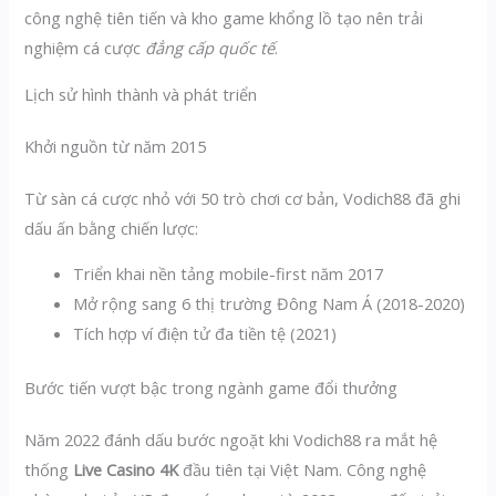
công nghệ tiên tiến và kho game khổng lồ tạo nên trải
nghiệm cá cược
đẳng cấp quốc tế
.
Lịch sử hình thành và phát triển
Khởi nguồn từ năm 2015
Từ sàn cá cược nhỏ với 50 trò chơi cơ bản, Vodich88 đã ghi
dấu ấn bằng chiến lược:
Triển khai nền tảng mobile-first năm 2017
Mở rộng sang 6 thị trường Đông Nam Á (2018-2020)
Tích hợp ví điện tử đa tiền tệ (2021)
Bước tiến vượt bậc trong ngành game đổi thưởng
Năm 2022 đánh dấu bước ngoặt khi Vodich88 ra mắt hệ
thống
Live Casino 4K
đầu tiên tại Việt Nam. Công nghệ