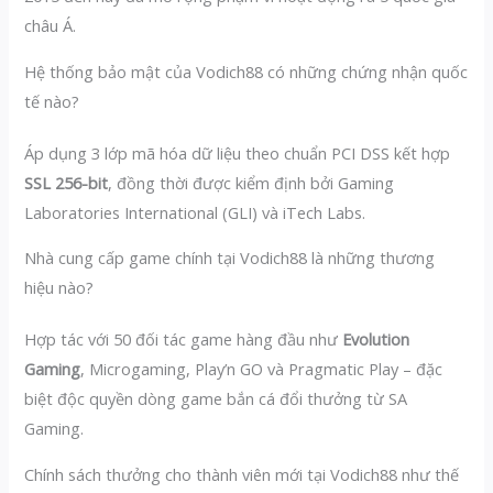
châu Á.
Hệ thống bảo mật của Vodich88 có những chứng nhận quốc
tế nào?
Áp dụng 3 lớp mã hóa dữ liệu theo chuẩn PCI DSS kết hợp
SSL 256-bit
, đồng thời được kiểm định bởi Gaming
Laboratories International (GLI) và iTech Labs.
Nhà cung cấp game chính tại Vodich88 là những thương
hiệu nào?
Hợp tác với 50 đối tác game hàng đầu như
Evolution
Gaming
, Microgaming, Play’n GO và Pragmatic Play – đặc
biệt độc quyền dòng game bắn cá đổi thưởng từ SA
Gaming.
Chính sách thưởng cho thành viên mới tại Vodich88 như thế