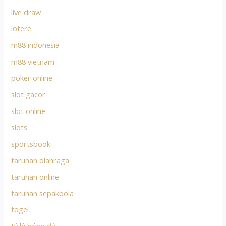
live draw
lotere
m88 indonesia
m88 vietnam
poker online
slot gacor
slot online
slots
sportsbook
taruhan olahraga
taruhan online
taruhan sepakbola
togel