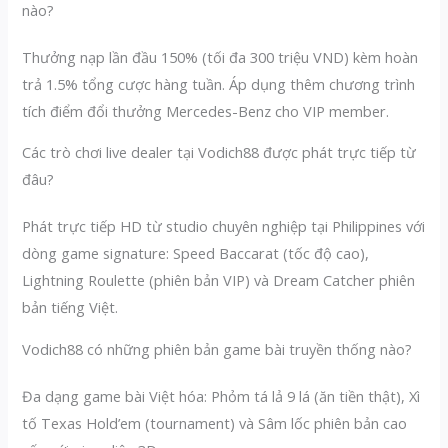
nào?
Thưởng nạp lần đầu 150% (tối đa 300 triệu VND) kèm hoàn
trả 1.5% tổng cược hàng tuần. Áp dụng thêm chương trình
tích điểm đổi thưởng Mercedes-Benz cho VIP member.
Các trò chơi live dealer tại Vodich88 được phát trực tiếp từ
đâu?
Phát trực tiếp HD từ studio chuyên nghiệp tại Philippines với
dòng game signature: Speed Baccarat (tốc độ cao),
Lightning Roulette (phiên bản VIP) và Dream Catcher phiên
bản tiếng Việt.
Vodich88 có những phiên bản game bài truyền thống nào?
Đa dạng game bài Việt hóa: Phỏm tá lả 9 lá (ăn tiền thật), Xì
tố Texas Hold’em (tournament) và Sâm lốc phiên bản cao