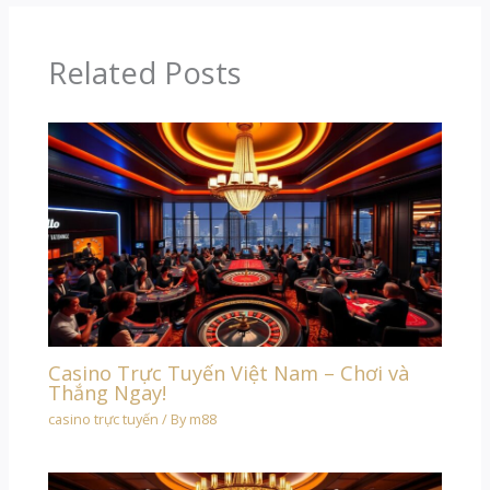
Related Posts
Casino Trực Tuyến Việt Nam – Chơi và
Thắng Ngay!
casino trực tuyến
/ By
m88