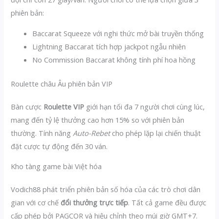
phiên bản:
Baccarat Squeeze với nghi thức mở bài truyền thống
Lightning Baccarat tích hợp jackpot ngẫu nhiên
No Commission Baccarat không tính phí hoa hồng
Roulette châu Âu phiên bản VIP
Bàn cược
Roulette VIP
giới hạn tối đa 7 người chơi cùng lúc,
mang đến tỷ lệ thưởng cao hơn 15% so với phiên bản
thường. Tính năng
Auto-Rebet
cho phép lặp lại chiến thuật
đặt cược tự động đến 30 ván.
Kho tàng game bài Việt hóa
Vodich88 phát triển phiên bản số hóa của các trò chơi dân
gian với cơ chế
đổi thưởng trực tiếp
. Tất cả game đều được
cấp phép bởi PAGCOR và hiệu chỉnh theo múi giờ GMT+7.