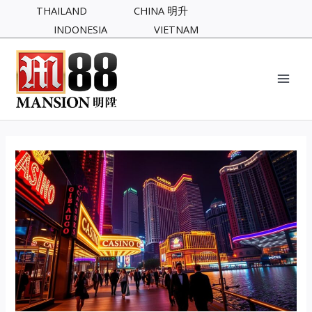
Skip
THAILAND
CHINA 明升
to
INDONESIA
VIETNAM
content
MAI
MEN