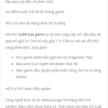
đầu qua các tiêu chí then chốt.
Ưu điểm vượt trội về hệ thống game
Kho trò chơi đa dạng nhất thị trường
Với hơn
3,000 tựa game
từ 32 nhà cung cấp, 6T dẫn đầu về
quy mô giải trí. Con số này gấp 1.5-2 lần so với các đối thủ
cùng phân khúc, bao gồm:
Slot game phiên bản giới hạn từ Pragmatic Play
Baccarat trực tuyến với dealer thật 4K
Mini-game độc quyền phát triển riêng cho thị trường
ASEAN
Hỗ trợ VR Casino độc quyền
Công nghệ thực tế ảo
MetaLounge VR
mang đến trải
nghiệm đắm chìm chưa từng có. Tính năng này hiện chỉ xuất