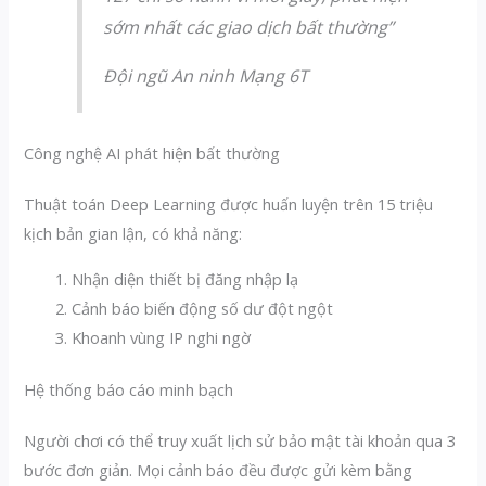
sớm nhất các giao dịch bất thường”
Đội ngũ An ninh Mạng 6T
Công nghệ AI phát hiện bất thường
Thuật toán Deep Learning được huấn luyện trên 15 triệu
kịch bản gian lận, có khả năng:
Nhận diện thiết bị đăng nhập lạ
Cảnh báo biến động số dư đột ngột
Khoanh vùng IP nghi ngờ
Hệ thống báo cáo minh bạch
Người chơi có thể truy xuất lịch sử bảo mật tài khoản qua 3
bước đơn giản. Mọi cảnh báo đều được gửi kèm bằng