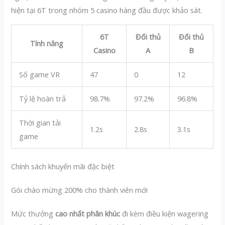
hiện tại 6T trong nhóm 5 casino hàng đầu được khảo sát.
6T
Đối thủ
Đối thủ
Tính năng
Casino
A
B
Số game VR
47
0
12
Tỷ lệ hoàn trả
98.7%
97.2%
96.8%
Thời gian tải
1.2s
2.8s
3.1s
game
Chính sách khuyến mãi đặc biệt
Gói chào mừng 200% cho thành viên mới
Mức thưởng
cao nhất phân khúc
đi kèm điều kiện wagering