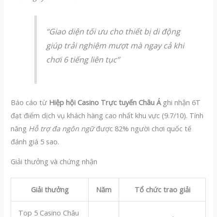
“Giao diện tối ưu cho thiết bị di động
giúp trải nghiệm mượt mà ngay cả khi
chơi 6 tiếng liên tục”
Báo cáo từ
Hiệp hội Casino Trực tuyến Châu Á
ghi nhận 6T
đạt điểm dịch vụ khách hàng cao nhất khu vực (9.7/10). Tính
năng
Hỗ trợ đa ngôn ngữ
được 82% người chơi quốc tế
đánh giá 5 sao.
Giải thưởng và chứng nhận
Giải thưởng
Năm
Tổ chức trao giải
Top 5 Casino Châu