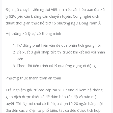
Đội ngũ chuyên viên người Việt am hiểu văn hóa bản địa xử
lý 92% yêu cầu không cần chuyển tuyến. Công nghệ dịch
thuật thời gian thực hỗ trợ 15 phương ngữ Đông Nam Á.
Hệ thống xử lý sự cố thông minh
Tự động phát hiện vấn đề qua phân tích giọng nói
Đề xuất 3 giải pháp tức thì trước khi kết nối với nhân
viên
Theo dõi tiến trình xử lý qua ứng dụng di động
Phương thức thanh toán an toàn
Trải nghiệm giải trí cao cấp tại 6T Casino đi kèm hệ thống
giao dịch được thiết kế để đảm bảo tốc độ và bảo mật
tuyệt đối. Người chơi có thể lựa chọn từ 20 ngân hàng nội
địa đến các ví điện tử phổ biến, tất cả đều được tích hợp