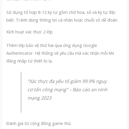
Sử dụng tổ hợp 8-12 ký tự gồm chữ hoa, số và ký tự đặc
biệt. Tránh dùng thông tin cá nhân hoặc chuỗi số dễ đoán.
Kích hoạt xác thực 2 lớp
Thêm lớp bảo vệ thứ hai qua ứng dụng Google
Authenticator. Hệ thống sẽ yêu cầu mã xác nhận mỗi khi
đăng nhập từ thiết bị lạ.
“Xác thực đa yếu tố giảm 99.9% nguy
cơ tấn công mạng” – Báo cáo an ninh
mạng 2023
Đánh giá từ cộng đồng game thủ