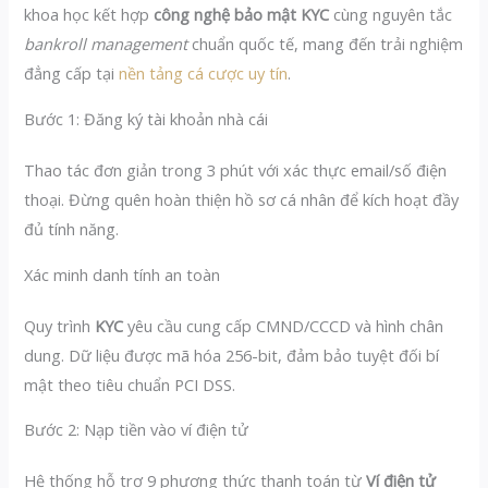
khoa học kết hợp
công nghệ bảo mật KYC
cùng nguyên tắc
bankroll management
chuẩn quốc tế, mang đến trải nghiệm
đẳng cấp tại
nền tảng cá cược uy tín
.
Bước 1: Đăng ký tài khoản nhà cái
Thao tác đơn giản trong 3 phút với xác thực email/số điện
thoại. Đừng quên hoàn thiện hồ sơ cá nhân để kích hoạt đầy
đủ tính năng.
Xác minh danh tính an toàn
Quy trình
KYC
yêu cầu cung cấp CMND/CCCD và hình chân
dung. Dữ liệu được mã hóa 256-bit, đảm bảo tuyệt đối bí
mật theo tiêu chuẩn PCI DSS.
Bước 2: Nạp tiền vào ví điện tử
Hệ thống hỗ trợ 9 phương thức thanh toán từ
Ví điện tử