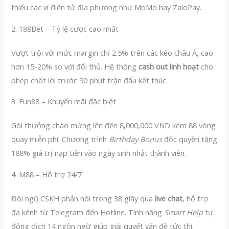
thiếu các ví điện tử địa phương như MoMo hay ZaloPay.
2. 188Bet – Tỷ lệ cược cao nhất
Vượt trội với mức margin chỉ 2.5% trên các kèo châu Á, cao
hơn 15-20% so với đối thủ. Hệ thống
cash out linh hoạt
cho
phép chốt lời trước 90 phút trận đấu kết thúc.
3. Fun88 – Khuyến mãi đặc biệt
Gói thưởng chào mừng lên đến 8,000,000 VND kèm 88 vòng
quay miễn phí. Chương trình
Birthday Bonus
độc quyền tặng
188% giá trị nạp tiền vào ngày sinh nhật thành viên.
4. M88 – Hỗ trợ 24/7
Đội ngũ CSKH phản hồi trong 38 giây qua
live chat
, hỗ trợ
đa kênh từ Telegram đến Hotline. Tính năng
Smart Help
tự
động dịch 14 ngôn ngữ giúp giải quyết vấn đề tức thì.