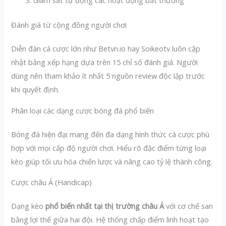
Giám sát tự động các hoạt động bất thường
Đánh giá từ cộng đồng người chơi
Diễn đàn cá cược lớn như Betvn.io hay Soikeotv luôn cập
nhật bảng xếp hạng dựa trên 15 chỉ số đánh giá. Người
dùng nên tham khảo ít nhất 5 nguồn review độc lập trước
khi quyết định.
Phân loại các dạng cược bóng đá phổ biến
Bóng đá hiện đại mang đến đa dạng hình thức cá cược phù
hợp với mọi cấp độ người chơi. Hiểu rõ đặc điểm từng loại
kèo giúp tối ưu hóa chiến lược và nâng cao tỷ lệ thành công.
Cược châu Á (Handicap)
Dạng kèo
phổ biến nhất tại thị trường châu Á
với cơ chế san
bằng lợi thế giữa hai đội. Hệ thống chấp điểm linh hoạt tạo