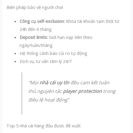
Biện pháp bảo vệ người chơi
Công cụ self-exclusion:
Khóa tài khoản tạm thời từ
24h đến 6 tháng
Deposit limits:
Giới hạn nạp tiền theo
ngày/tuần/tháng
Hệ thống cảnh báo rủi ro tự động
Dịch vụ tư vấn tâm lý 24/7
“Mọi
nhà cái uy tín
đều cam kết tuân
thủ nguyên tắc
player protection
trong
điều lệ hoạt động”
Top 5 nhà cái hàng đầu được đề xuất