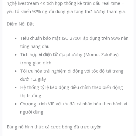
nghệ livestream 4K tích hợp thống kê trận đấu real-time –
yếu tố khiến 92% người dùng gia tăng thời lượng tham gia.
Điểm Nổi Bật
Tiêu chuẩn bảo mật ISO 27001 áp dụng trên 95% nền
tảng hàng đầu
Tích hợp
ví điện tử
địa phương (Momo, ZaloPay)
trong giao dịch
Tối ưu hóa trải nghiệm di động với tốc độ tải trang
dưới 1.2 giây
Hệ thống tỷ lệ kèo động điều chỉnh theo biến động
thị trường
Chương trình VIP với ưu đãi cá nhân hóa theo hành vi
người dùng
Bùng nổ hình thức cá cược bóng đá trực tuyến