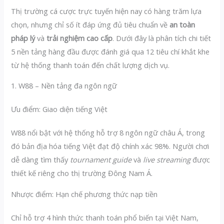
Thị trường cá cược trực tuyến hiện nay có hàng trăm lựa
chọn, nhưng chỉ số ít đáp ứng đủ tiêu chuẩn về
an toàn
pháp lý
và
trải nghiệm cao cấp
. Dưới đây là phân tích chi tiết
5 nền tảng hàng đầu được đánh giá qua 12 tiêu chí khắt khe
từ hệ thống thanh toán đến chất lượng dịch vụ.
1. W88 – Nền tảng đa ngôn ngữ
Ưu điểm: Giao diện tiếng Việt
W88 nổi bật với hệ thống hỗ trợ 8 ngôn ngữ châu Á, trong
đó bản địa hóa tiếng Việt đạt độ chính xác 98%. Người chơi
dễ dàng tìm thấy
tournament guide
và
live streaming
được
thiết kế riêng cho thị trường Đông Nam Á.
Nhược điểm: Hạn chế phương thức nạp tiền
Chỉ hỗ trợ 4 hình thức thanh toán phổ biến tại Việt Nam,