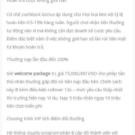
Cơ chế
cashback bonus
áp dụng cho mọi loại kèo với tỷ lệ
hoàn tiền 0.5-15% hàng tuần. Người chơi nhận tiền thưởng
tự động vào ví mà không cần đạt doanh số cược yêu cầu.
Điểm đặc biệt nằm ở việc không giới hạn số lần rút tiền mặt
từ khoản hoàn trả.
Thưởng nạp lần đầu đến 200%
Gói
welcome package
trị giá 15,000,000 VND cho phép tân
thủ nhận thưởng gấp đôi số tiền nạp đầu tiên. Chính sách
này đi kèm điều kiện rollover 12x – mức yêu cầu thấp nhất
thị trường hiện nay. Ví dụ: Nạp 5 triệu nhận ngay 10 triệu
tiền chơi miễn phí.
Chương trình VIP tích điểm đổi thưởng
Hệ thống
loyalty program
phân 8 cấp độ thành viên với