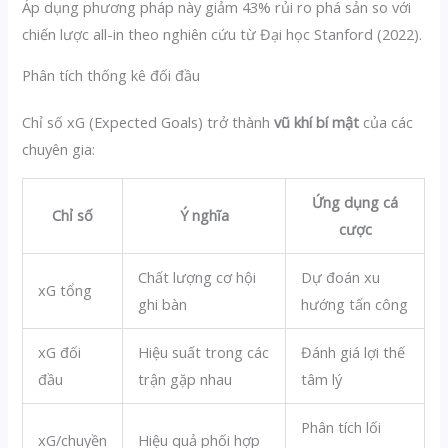
Áp dụng phương pháp này giảm 43% rủi ro phá sản so với
chiến lược all-in theo nghiên cứu từ Đại học Stanford (2022).
Phân tích thống kê đối đầu
Chỉ số xG (Expected Goals) trở thành
vũ khí bí mật
của các
chuyên gia:
Ứng dụng cá
Chỉ số
Ý nghĩa
cược
Chất lượng cơ hội
Dự đoán xu
xG tổng
ghi bàn
hướng tấn công
xG đối
Hiệu suất trong các
Đánh giá lợi thế
đầu
trận gặp nhau
tâm lý
Phân tích lối
xG/chuyền
Hiệu quả phối hợp