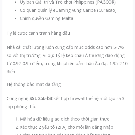
Ủy ban Giải trí và Trò chơi Philippines (
PAGCOR
)
Cơ quan quản lý eGaming vùng Caribe (Curacao)
Chính quyền Gaming Malta
Tỷ lệ cược cạnh tranh hàng đầu
Nhà cái chất lượng luôn cung cấp mức odds cao hơn 5-7%
so với thị trường. Ví dụ: Tỷ lệ kèo châu Á thường dao động
từ 0.92-0.95 điểm, trong khi phiên bản châu Âu đạt 1.95-2.10
điểm.
Hệ thống bảo mật đa tầng
Công nghệ
SSL 256-bit
kết hợp firewall thế hệ mới tạo ra 3
lớp phòng thủ:
Mã hóa dữ liệu giao dịch theo thời gian thực
Xác thực 2 yếu tố (2FA) cho mỗi lần đăng nhập