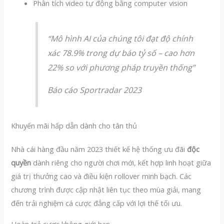
Phân tích video tự động bằng computer vision
“Mô hình AI của chúng tôi đạt độ chính
xác 78.9% trong dự báo tỷ số – cao hơn
22% so với phương pháp truyền thống”
Báo cáo Sportradar 2023
Khuyến mãi hấp dẫn dành cho tân thủ
Nhà cái hàng đầu năm 2023 thiết kế hệ thống ưu đãi
độc
quyền
dành riêng cho người chơi mới, kết hợp linh hoạt giữa
giá trị thưởng cao và điều kiện rollover minh bạch. Các
chương trình được cập nhật liên tục theo mùa giải, mang
đến trải nghiệm cá cược đẳng cấp với lợi thế tối ưu.
Hoàn trả cược không giới hạn