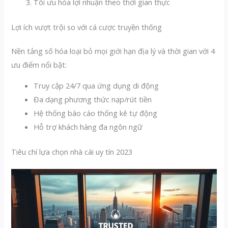
Tối ưu hóa lợi nhuận theo thời gian thực
Lợi ích vượt trội so với cá cược truyền thống
Nền tảng số hóa loại bỏ mọi giới hạn địa lý và thời gian với 4
ưu điểm nổi bật:
Truy cập 24/7 qua ứng dụng di động
Đa dạng phương thức nạp/rút tiền
Hệ thống báo cáo thống kê tự động
Hỗ trợ khách hàng đa ngôn ngữ
Tiêu chí lựa chọn nhà cái uy tín 2023