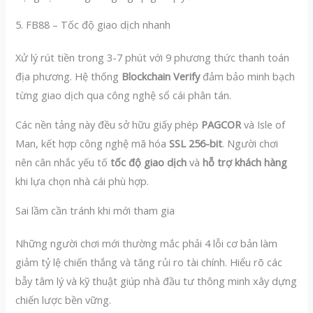
5. FB88 – Tốc độ giao dịch nhanh
Xử lý rút tiền trong 3-7 phút với 9 phương thức thanh toán
địa phương. Hệ thống
Blockchain Verify
đảm bảo minh bạch
từng giao dịch qua công nghệ sổ cái phân tán.
Các nền tảng này đều sở hữu giấy phép
PAGCOR
và Isle of
Man, kết hợp công nghệ mã hóa
SSL 256-bit
. Người chơi
nên cân nhắc yếu tố
tốc độ giao dịch
và
hỗ trợ khách hàng
khi lựa chọn nhà cái phù hợp.
Sai lầm cần tránh khi mới tham gia
Những người chơi mới thường mắc phải 4 lỗi cơ bản làm
giảm tỷ lệ chiến thắng và tăng rủi ro tài chính. Hiểu rõ các
bẫy tâm lý và kỹ thuật giúp nhà đầu tư thông minh xây dựng
chiến lược bền vững.