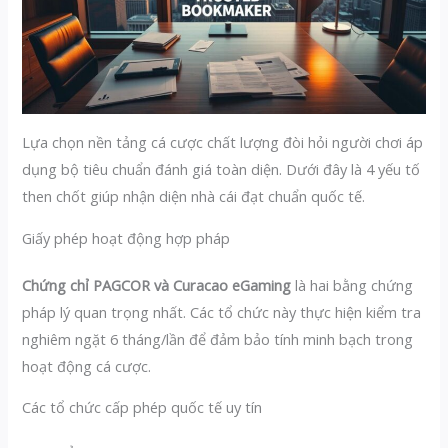
Lựa chọn nền tảng cá cược chất lượng đòi hỏi người chơi áp
dụng bộ tiêu chuẩn đánh giá toàn diện. Dưới đây là 4 yếu tố
then chốt giúp nhận diện nhà cái đạt chuẩn quốc tế.
Giấy phép hoạt động hợp pháp
Chứng chỉ PAGCOR và Curacao eGaming
là hai bằng chứng
pháp lý quan trọng nhất. Các tổ chức này thực hiện kiểm tra
nghiêm ngặt 6 tháng/lần để đảm bảo tính minh bạch trong
hoạt động cá cược.
Các tổ chức cấp phép quốc tế uy tín