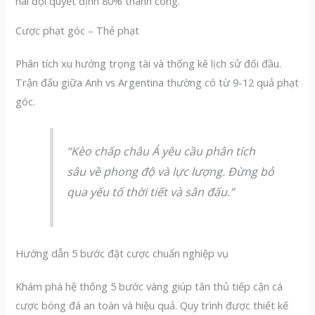
hai đội quyết định 80% thành công.
Cược phạt góc – Thẻ phạt
Phân tích xu hướng trọng tài và thống kê lịch sử đối đầu.
Trận đấu giữa Anh vs Argentina thường có từ 9-12 quả phạt
góc.
“Kèo chấp châu Á yêu cầu phân tích
sâu về phong độ và lực lượng. Đừng bỏ
qua yếu tố thời tiết và sân đấu.”
Hướng dẫn 5 bước đặt cược chuẩn nghiệp vụ
Khám phá hệ thống 5 bước vàng giúp tân thủ tiếp cận cá
cược bóng đá an toàn và hiệu quả. Quy trình được thiết kế