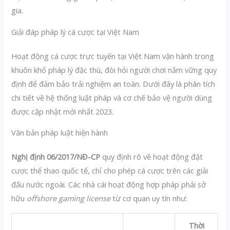
gia.
Giải đáp pháp lý cá cược tại Việt Nam
Hoạt động cá cược trực tuyến tại Việt Nam vận hành trong
khuôn khổ pháp lý đặc thù, đòi hỏi người chơi nắm vững quy
định để đảm bảo trải nghiệm an toàn. Dưới đây là phân tích
chi tiết về hệ thống luật pháp và cơ chế bảo vệ người dùng
được cập nhật mới nhất 2023.
Văn bản pháp luật hiện hành
Nghị định 06/2017/NĐ-CP
quy định rõ về hoạt động đặt
cược thể thao quốc tế, chỉ cho phép cá cược trên các giải
đấu nước ngoài. Các nhà cái hoạt động hợp pháp phải sở
hữu
offshore gaming license
từ cơ quan uy tín như:
Thời