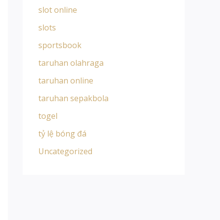
slot online
slots
sportsbook
taruhan olahraga
taruhan online
taruhan sepakbola
togel
tỷ lệ bóng đá
Uncategorized