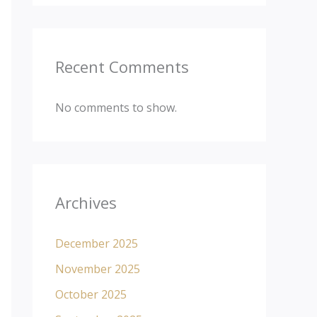
Recent Comments
No comments to show.
Archives
December 2025
November 2025
October 2025