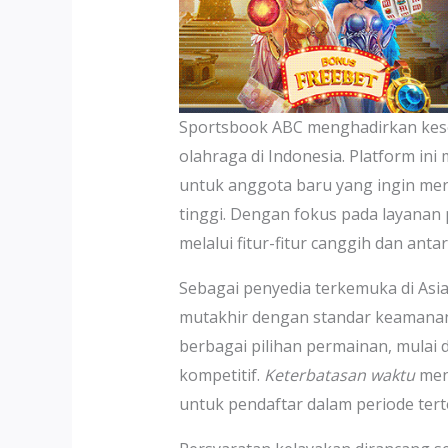
Sportsbook ABC menghadirkan kese
olahraga di Indonesia. Platform in
untuk anggota baru yang ingin me
tinggi. Dengan fokus pada layana
melalui fitur-fitur canggih dan an
Sebagai penyedia terkemuka di As
mutakhir dengan standar keamanan
berbagai pilihan permainan, mulai 
kompetitif.
Keterbatasan waktu
menj
untuk pendaftar dalam periode tert