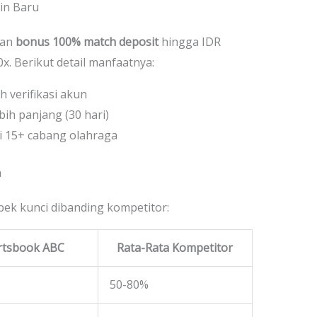
in Baru
kan
bonus 100% match deposit
hingga IDR
x. Berikut detail manfaatnya:
 verifikasi akun
h panjang (30 hari)
i 15+ cabang olahraga
n
ek kunci dibanding kompetitor:
rtsbook ABC
Rata-Rata Kompetitor
50-80%