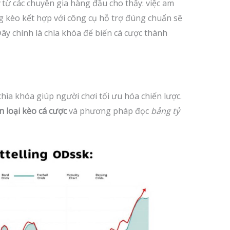
từ các chuyên gia hàng đầu cho thấy: việc am
g kèo kết hợp với công cụ hỗ trợ đúng chuẩn sẽ
Đây chính là chìa khóa để biến cá cược thành
ìa khóa giúp người chơi tối ưu hóa chiến lược.
 loại kèo cá cược
và phương pháp đọc
bảng tỷ