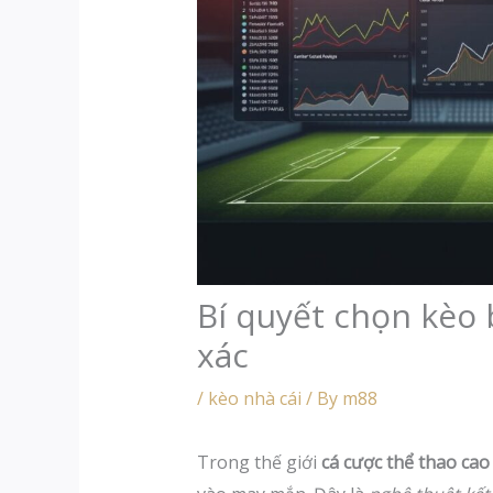
Bí quyết chọn kèo 
xác
/
kèo nhà cái
/ By
m88
Trong thế giới
cá cược thể thao cao