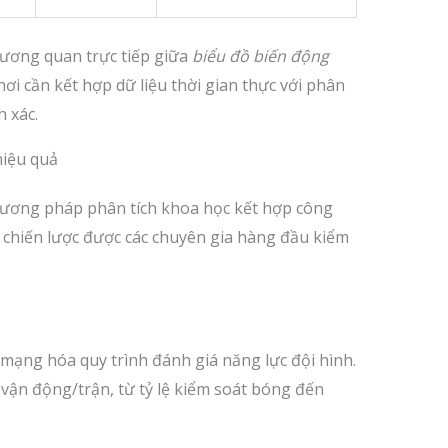
tương quan trực tiếp giữa
biểu đồ biến động
hơi cần kết hợp dữ liệu thời gian thực với phân
h xác.
hiệu quả
phương pháp phân tích khoa học kết hợp công
g chiến lược được các chuyên gia hàng đầu kiểm
mạng hóa quy trình đánh giá năng lực đội hình.
 vận động/trận, từ tỷ lệ kiểm soát bóng đến