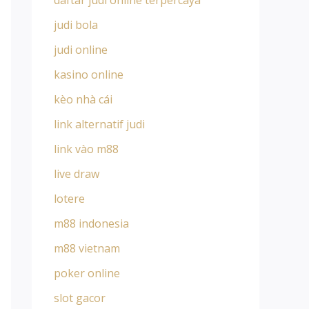
daftar judi online terpercaya
judi bola
judi online
kasino online
kèo nhà cái
link alternatif judi
link vào m88
live draw
lotere
m88 indonesia
m88 vietnam
poker online
slot gacor