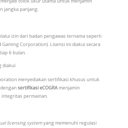
l menjadi tolok ukur utama untuk menjamin
 jangka panjang.
lalui izin dari badan pengawas ternama seperti
aming Corporation). Lisensi ini diakui secara
iap 6 bulan.
 diakui
poration menyediakan sertifikasi khusus untuk
i dengan
sertifikasi eCOGRA
menjamin
 integritas permainan.
ual licensing system
yang memenuhi regulasi