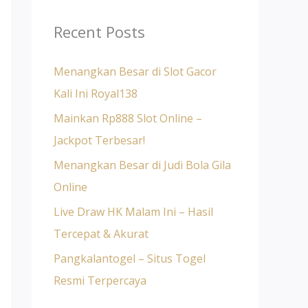
Recent Posts
Menangkan Besar di Slot Gacor
Kali Ini Royal138
Mainkan Rp888 Slot Online –
Jackpot Terbesar!
Menangkan Besar di Judi Bola Gila
Online
Live Draw HK Malam Ini – Hasil
Tercepat & Akurat
Pangkalantogel – Situs Togel
Resmi Terpercaya