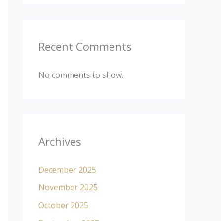
Recent Comments
No comments to show.
Archives
December 2025
November 2025
October 2025