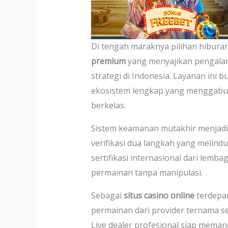
Di tengah maraknya pilihan hiburan
premium
yang menyajikan pengalam
strategi di Indonesia. Layanan ini 
ekosistem lengkap yang menggabu
berkelas.
Sistem keamanan mutakhir menjadi 
verifikasi dua langkah yang melindun
sertifikasi internasional dari lemb
permainan tanpa manipulasi.
Sebagai
situs casino online
terdepan
permainan dari provider ternama se
Live dealer profesional siap meman