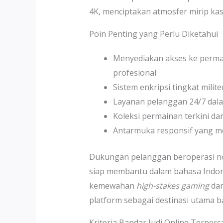
4K, menciptakan atmosfer mirip kasi
Poin Penting yang Perlu Diketahui
Menyediakan akses ke perma
profesional
Sistem enkripsi tingkat mil
Layanan pelanggan 24/7 dalam
Koleksi permainan terkini da
Antarmuka responsif yang 
Dukungan pelanggan beroperasi no
siap membantu dalam bahasa Indon
kemewahan
high-stakes gaming
dan
platform sebagai destinasi utama b
Kriteria Bandar Judi Online Terperc