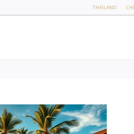
THAILAND
CH