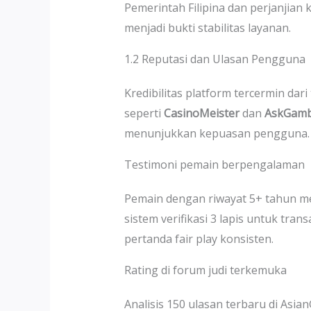
Pemerintah Filipina dan perjanjian
menjadi bukti stabilitas layanan.
1.2 Reputasi dan Ulasan Pengguna
Kredibilitas platform tercermin dar
seperti
CasinoMeister
dan
AskGamb
menunjukkan kepuasan pengguna.
Testimoni pemain berpengalaman
Pemain dengan riwayat 5+ tahun 
sistem verifikasi 3 lapis untuk tran
pertanda fair play konsisten.
Rating di forum judi terkemuka
Analisis 150 ulasan terbaru di As