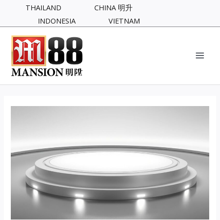
Skip
THAILAND
CHINA 明升
to
INDONESIA
VIETNAM
content
MAI
MEN