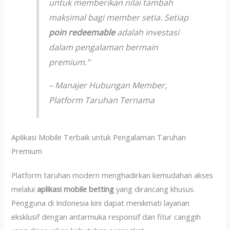
untuk memberikan nilai tambah
maksimal bagi member setia. Setiap
poin redeemable
adalah investasi
dalam pengalaman bermain
premium.”
– Manajer Hubungan Member,
Platform Taruhan Ternama
Aplikasi Mobile Terbaik untuk Pengalaman Taruhan
Premium
Platform taruhan modern menghadirkan kemudahan akses
melalui
aplikasi mobile betting
yang dirancang khusus.
Pengguna di Indonesia kini dapat menikmati layanan
eksklusif dengan antarmuka responsif dan fitur canggih