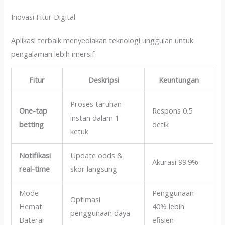
Inovasi Fitur Digital
Aplikasi terbaik menyediakan teknologi unggulan untuk
pengalaman lebih imersif:
Fitur
Deskripsi
Keuntungan
Proses taruhan
One-tap
Respons 0.5
instan dalam 1
betting
detik
ketuk
Notifikasi
Update odds &
Akurasi 99.9%
real-time
skor langsung
Mode
Penggunaan
Optimasi
Hemat
40% lebih
penggunaan daya
Baterai
efisien