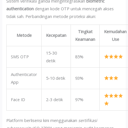
Sistem verifikasi ganda mengintegrasikan
biometric
authentication
dengan kode OTP untuk mencegah akses
tidak sah. Perbandingan metode proteksi akun:
Tingkat
Kemudahan
Metode
Kecepatan
Keamanan
Use
15-30
SMS OTP
85%
detik
Authenticator
5-10 detik
93%
App
Face ID
2-3 detik
97%
Platform berlisensi kini menggunakan
sertifikasi