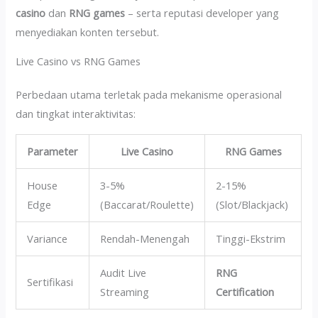
casino
dan
RNG games
– serta reputasi developer yang
menyediakan konten tersebut.
Live Casino vs RNG Games
Perbedaan utama terletak pada mekanisme operasional
dan tingkat interaktivitas:
Parameter
Live Casino
RNG Games
House
3-5%
2-15%
Edge
(Baccarat/Roulette)
(Slot/Blackjack)
Variance
Rendah-Menengah
Tinggi-Ekstrim
Audit Live
RNG
Sertifikasi
Streaming
Certification