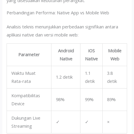
yang disesuaikan kebutuhan perangkat.
Perbandingan Performa: Native App vs Mobile Web
Analisis teknis menunjukkan perbedaan signifikan antara
aplikasi native dan versi mobile web:
Android
iOS
Mobile
Parameter
Native
Native
Web
Waktu Muat
1.1
3.8
1.2 detik
Rata-rata
detik
detik
Kompatibilitas
98%
99%
89%
Device
Dukungan Live
✓
✓
×
Streaming