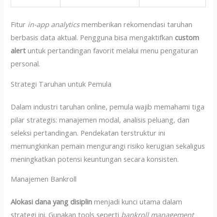
Fitur
in-app analytics
memberikan rekomendasi taruhan
berbasis data aktual. Pengguna bisa mengaktifkan
custom
alert
untuk pertandingan favorit melalui menu pengaturan
personal.
Strategi Taruhan untuk Pemula
Dalam industri taruhan online, pemula wajib memahami tiga
pilar strategis: manajemen modal, analisis peluang, dan
seleksi pertandingan. Pendekatan terstruktur ini
memungkinkan pemain mengurangi risiko kerugian sekaligus
meningkatkan potensi keuntungan secara konsisten.
Manajemen Bankroll
Alokasi dana yang disiplin
menjadi kunci utama dalam
strategi ini. Gunakan tools seperti
bankroll management