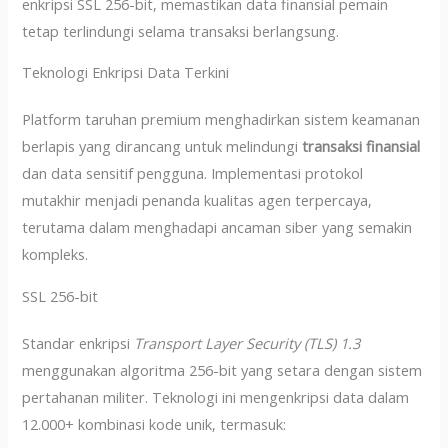
enkripsi SSL 256-bit, memastikan data finansial pemain
tetap terlindungi selama transaksi berlangsung.
Teknologi Enkripsi Data Terkini
Platform taruhan premium menghadirkan sistem keamanan
berlapis yang dirancang untuk melindungi
transaksi finansial
dan data sensitif pengguna. Implementasi protokol
mutakhir menjadi penanda kualitas agen terpercaya,
terutama dalam menghadapi ancaman siber yang semakin
kompleks.
SSL 256-bit
Standar enkripsi
Transport Layer Security (TLS) 1.3
menggunakan algoritma 256-bit yang setara dengan sistem
pertahanan militer. Teknologi ini mengenkripsi data dalam
12.000+ kombinasi kode unik, termasuk: