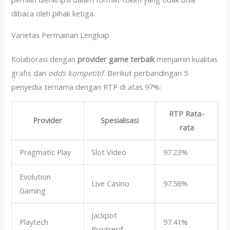
dibaca oleh pihak ketiga.
Varietas Permainan Lengkap
Kolaborasi dengan
provider game terbaik
menjamin kualitas
grafis dan
odds kompetitif
. Berikut perbandingan 5
penyedia ternama dengan RTP di atas 97%:
RTP Rata-
Provider
Spesialisasi
rata
Pragmatic Play
Slot Video
97.23%
Evolution
Live Casino
97.58%
Gaming
Jackpot
Playtech
97.41%
Progresif