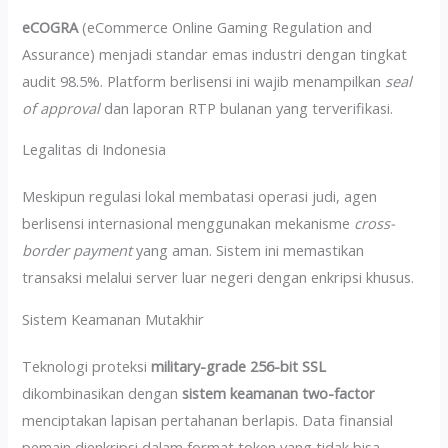
eCOGRA
(eCommerce Online Gaming Regulation and
Assurance) menjadi standar emas industri dengan tingkat
audit 98.5%. Platform berlisensi ini wajib menampilkan
seal
of approval
dan laporan RTP bulanan yang terverifikasi.
Legalitas di Indonesia
Meskipun regulasi lokal membatasi operasi judi, agen
berlisensi internasional menggunakan mekanisme
cross-
border payment
yang aman. Sistem ini memastikan
transaksi melalui server luar negeri dengan enkripsi khusus.
Sistem Keamanan Mutakhir
Teknologi proteksi
military-grade 256-bit SSL
dikombinasikan dengan
sistem keamanan two-factor
menciptakan lapisan pertahanan berlapis. Data finansial
pemain dienkripsi dalam format token yang tidak bisa