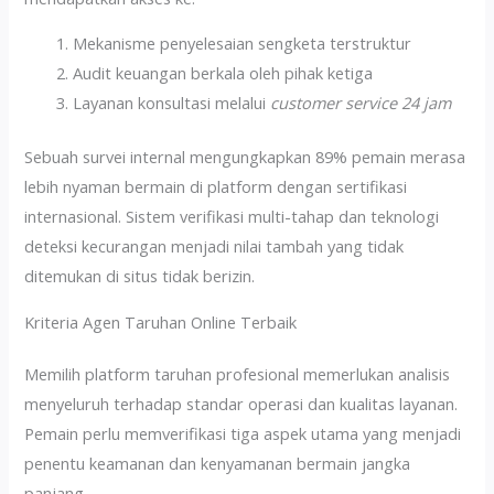
Mekanisme penyelesaian sengketa terstruktur
Audit keuangan berkala oleh pihak ketiga
Layanan konsultasi melalui
customer service 24 jam
Sebuah survei internal mengungkapkan 89% pemain merasa
lebih nyaman bermain di platform dengan sertifikasi
internasional. Sistem verifikasi multi-tahap dan teknologi
deteksi kecurangan menjadi nilai tambah yang tidak
ditemukan di situs tidak berizin.
Kriteria Agen Taruhan Online Terbaik
Memilih platform taruhan profesional memerlukan analisis
menyeluruh terhadap standar operasi dan kualitas layanan.
Pemain perlu memverifikasi tiga aspek utama yang menjadi
penentu keamanan dan kenyamanan bermain jangka
panjang.