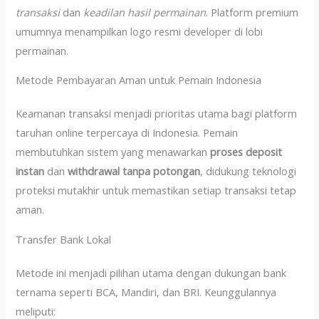
transaksi
dan
keadilan hasil permainan
. Platform premium
umumnya menampilkan logo resmi developer di lobi
permainan.
Metode Pembayaran Aman untuk Pemain Indonesia
Keamanan transaksi menjadi prioritas utama bagi platform
taruhan online terpercaya di Indonesia. Pemain
membutuhkan sistem yang menawarkan
proses deposit
instan
dan
withdrawal tanpa potongan
, didukung teknologi
proteksi mutakhir untuk memastikan setiap transaksi tetap
aman.
Transfer Bank Lokal
Metode ini menjadi pilihan utama dengan dukungan bank
ternama seperti BCA, Mandiri, dan BRI. Keunggulannya
meliputi: