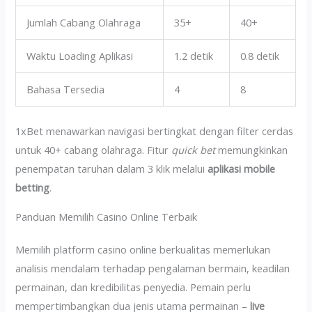
Jumlah Cabang Olahraga
35+
40+
Waktu Loading Aplikasi
1.2 detik
0.8 detik
Bahasa Tersedia
4
8
1xBet menawarkan navigasi bertingkat dengan filter cerdas
untuk 40+ cabang olahraga. Fitur
quick bet
memungkinkan
penempatan taruhan dalam 3 klik melalui
aplikasi mobile
betting
.
Panduan Memilih Casino Online Terbaik
Memilih platform casino online berkualitas memerlukan
analisis mendalam terhadap pengalaman bermain, keadilan
permainan, dan kredibilitas penyedia. Pemain perlu
mempertimbangkan dua jenis utama permainan –
live