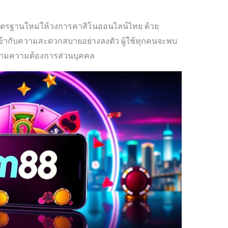
มาตรฐานใหม่ให้วงการคาสิโนออนไลน์ไทย ด้วย
เข้ากับความสะดวกสบายอย่างลงตัว ผู้ใช้ทุกคนจะพบ
้ตามความต้องการส่วนบุคคล