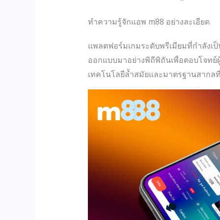
ทำความรู้จักแอพ m88 อย่างละเอียด
แพลตฟอร์มเกมระดับพรีเมียมที่กำลังเป
ออกแบบมาอย่างพิถีพิถันเพื่อตอบโจทย์
เทคโนโลยีล้ำสมัยและมาตรฐานสากลที่