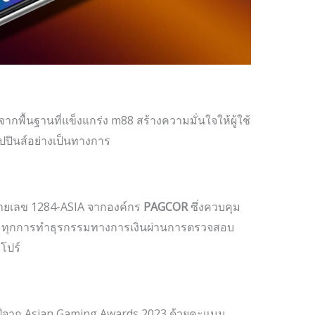
ากพื้นฐานที่แข็งแกร่ง m88 สร้างความมั่นใจให้ผู้ใช้
ปปินส์อย่างเป็นทางการ
ายเลข 1284-ASIA จากองค์กร
PAGCOR
ซึ่งควบคุม
ง ทุกการทำธุรกรรมทางการเงินผ่านการตรวจสอบ
โปร์
่งปีจาก Asian Gaming Awards 2023 ด้วยคะแนน