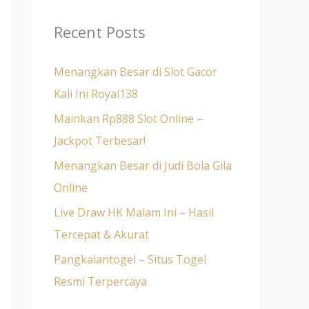
Recent Posts
Menangkan Besar di Slot Gacor
Kali Ini Royal138
Mainkan Rp888 Slot Online –
Jackpot Terbesar!
Menangkan Besar di Judi Bola Gila
Online
Live Draw HK Malam Ini – Hasil
Tercepat & Akurat
Pangkalantogel – Situs Togel
Resmi Terpercaya