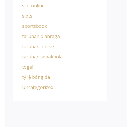
slot online
slots
sportsbook
taruhan olahraga
taruhan online
taruhan sepakbola
togel
tỷ lệ bóng đá
Uncategorized