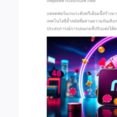
เหตุผลที่ควรเลือกแอพ m88
แพลตฟอร์มเกมระดับพรีเมียมนี้สร้าง
เทคโนโลยีล้ำสมัยที่ผสานความบันเทิง
ประสบการณ์การเล่นเกมที่ปรับแต่งได