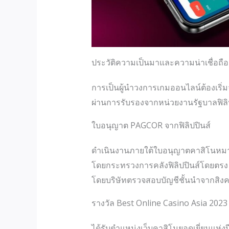
ประวัติความเป็นมาและความน่าเชื่อถือ
การเป็นผู้นำวงการเกมออนไลน์ต้องเริ่มจ
ผ่านการรับรองจากหน่วยงานรัฐบาลฟิลิ
ใบอนุญาต PAGCOR จากฟิลิปปินส์
ดำเนินงานภายใต้ใบอนุญาตคาสิโนหม
โดยกระทรวงการคลังฟิลิปปินส์โดยตร
โดยบริษัทตรวจสอบบัญชีชั้นนำจากสิงค
รางวัล Best Online Casino Asia 2023
ได้รับตำแหน่งเว็บคาสิโนยอดเยี่ยมแห