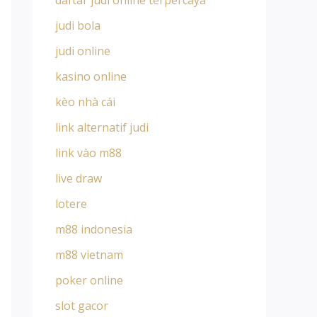
daftar judi online terpercaya
judi bola
judi online
kasino online
kèo nhà cái
link alternatif judi
link vào m88
live draw
lotere
m88 indonesia
m88 vietnam
poker online
slot gacor