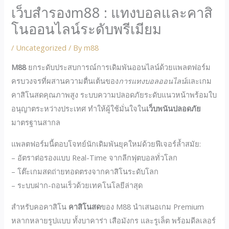
เว็บสํารองm88 : แทงบอลและคาสิ
โนออนไลน์ระดับพรีเมียม
/
Uncategorized
/ By
m88
M88
ยกระดับประสบการณ์การเดิมพันออนไลน์ด้วยแพลตฟอร์ม
ครบวงจรที่ผสานความตื่นเต้นของ
การแทงบอลออนไลน์
และเกม
คาสิโนสดคุณภาพสูง ระบบความปลอดภัยระดับแนวหน้าพร้อมใบ
อนุญาตระหว่างประเทศ ทำให้ผู้ใช้มั่นใจใน
เว็บพนันปลอดภัย
มาตรฐานสากล
แพลตฟอร์มนี้ตอบโจทย์นักเดิมพันยุคใหม่ด้วยฟีเจอร์ล้ำสมัย:
– อัตราต่อรองแบบ Real-Time จากลีกฟุตบอลทั่วโลก
– โต๊ะเกมสดถ่ายทอดตรงจากคาสิโนระดับโลก
– ระบบฝาก-ถอนเร็วด้วยเทคโนโลยีล่าสุด
สำหรับคอคาสิโน
คาสิโนสด
ของ M88 นำเสนอเกม Premium
หลากหลายรูปแบบ ทั้งบาคาร่า เสือมังกร และรูเล็ต พร้อมดีลเลอร์