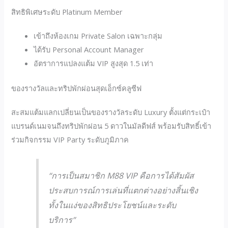
สิทธิพิเศษระดับ Platinum Member
เข้าถึงห้องเกม Private Salon เฉพาะกลุ่ม
ได้รับ Personal Account Manager
อัตราการแปลงแต้ม VIP สูงสุด 1.5 เท่า
ของรางวัลและทริปพักผ่อนสุดเอ็กซ์คลูซีฟ
สะสมแต้มแลกเปลี่ยนเป็นของรางวัลระดับ Luxury ตั้งแต่กระเป๋า
แบรนด์เนมจนถึงทริปพักผ่อน 5 ดาวในมัลดีฟส์ พร้อมรับสิทธิ์เข้า
ร่วมกิจกรรม VIP Party ระดับภูมิภาค
“การเป็นสมาชิก M88 VIP คือการได้สัมผัส
ประสบการณ์การเล่นที่แตกต่างอย่างสิ้นเชิง
ทั้งในแง่ของสิทธิประโยชน์และระดับ
บริการ”