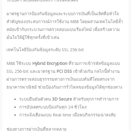
มาตรฐานการป้องกันข้อมูลและระบบการเงินที่เป็นเลิศคือหัวใจ
สำคัญของประสบการณ์การใช้งาน M88 โดยผสานเทคโนโลยีล้ำ
สมัยเข้ากับกระบวนการตรวจสอบแบบเรียลไทม์ เพื่อสร้างความ
มั่นใจให้ผู้ใช้ทุกครั้งที่เข้าเล่น
เทคโนโลยีป้องกันข้อมูลระดับ SSL 256-bit
M88 ใช้ระบบ
Hybrid Encryption
ที่รวมการเข้ารหัสข้อมูลแบบ
SSL 256-bit และมาตรฐาน
PCI DSS
เข้าด้วยกัน กลไกนี้ทำงาน
ผ่านการตรวจสอบธุรกรรมทางการเงินแบบทันทีโดยตรงจาก
ธนาคารพาณิชย์ ช่วยป้องกันการรั่วไหลของข้อมูลได้ทุกช่องทาง
ระบบยืนยันตัวตน
3D Secure
สำหรับทุกการทำรายการ
การอัปเดตระบบป้องกันทุก 24 ชั่วโมง
การแจ้งเตือนแบบ Real-time เมื่อพบกิจกรรมน่าสงสัย
ช่องทางการฝากเงินที่หลากหลาย