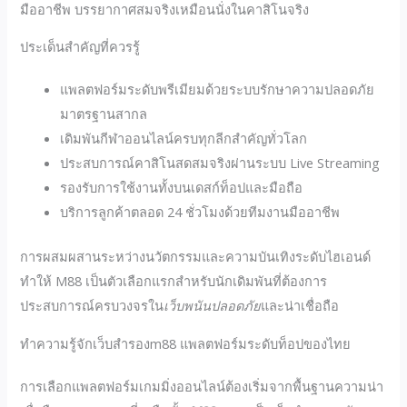
มืออาชีพ บรรยากาศสมจริงเหมือนนั่งในคาสิโนจริง
ประเด็นสำคัญที่ควรรู้
แพลตฟอร์มระดับพรีเมียมด้วยระบบรักษาความปลอดภัย
มาตรฐานสากล
เดิมพันกีฬาออนไลน์ครบทุกลีกสำคัญทั่วโลก
ประสบการณ์คาสิโนสดสมจริงผ่านระบบ Live Streaming
รองรับการใช้งานทั้งบนเดสก์ท็อปและมือถือ
บริการลูกค้าตลอด 24 ชั่วโมงด้วยทีมงานมืออาชีพ
การผสมผสานระหว่างนวัตกรรมและความบันเทิงระดับไฮเอนด์
ทำให้ M88 เป็นตัวเลือกแรกสำหรับนักเดิมพันที่ต้องการ
ประสบการณ์ครบวงจรใน
เว็บพนันปลอดภัย
และน่าเชื่อถือ
ทำความรู้จักเว็บสํารองm88 แพลตฟอร์มระดับท็อปของไทย
การเลือกแพลตฟอร์มเกมมิ่งออนไลน์ต้องเริ่มจากพื้นฐานความน่า