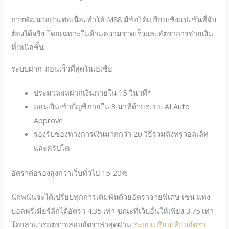
การพัฒนาอย่างต่อเนื่องทำให้ M88 มีข้อได้เปรียบเชิงแข่งขันที่จับ
ต้องได้จริง โดยเฉพาะในด้านความรวดเร็วและอัตราการจ่ายเงิน
ที่เหนือชั้น
ระบบฝาก-ถอนเร็วที่สุดในเอเชีย
ประมวลผลฝากเงินภายใน 15 วินาที*
ถอนเงินเข้าบัญชีภายใน 3 นาทีด้วยระบบ AI Auto
Approve
รองรับช่องทางการเงินมากกว่า 20 วิธีรวมถึงทรูวอลเล็ท
และคริปโต
อัตราต่อรองสูงกว่าเว็บทั่วไป 15-20%
นักพนันจะได้เปรียบทุกการเดิมพันด้วยอัตราจ่ายพิเศษ เช่น แทง
บอลพรีเมียร์ลีกได้อัตรา 4.35 เท่า ขณะที่เว็บอื่นให้เพียง 3.75 เท่า
โดยสามารถตรวจสอบอัตราล่าสุดผ่าน
ระบบเปรียบเทียบอัตรา