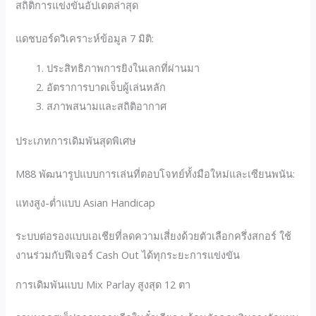
สถิติการแข่งขันอัปเดตล่าสุด
แดชบอร์ดวิเคราะห์ข้อมูล 7 มิติ:
ประสิทธิภาพการยิงในเลกที่ผ่านมา
อัตราการบาดเจ็บผู้เล่นหลัก
สภาพสนามและสถิติอากาศ
ประเภทการเดิมพันสุดพิเศษ
M88 พัฒนารูปแบบการเล่นที่ตอบโจทย์ทั้งมือใหม่และเซียนพนัน:
แทงสูง-ต่ำแบบ Asian Handicap
ระบบต่อรองแบบเอเชียที่ลดความเสี่ยงด้วยตัวเลือกครึ่งสกอร์ ใช้
งานร่วมกับฟีเจอร์ Cash Out ได้ทุกระยะการแข่งขัน
การเดิมพันแบบ Mix Parlay สูงสุด 12 ตา