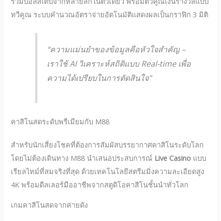
รวมบอลสเต็ปจากหลายลีกในตั๋วเดียว พร้อมตัวคูณเงินรางวัลแบบ
ทวีคูณ ระบบคำนวณอัตราจ่ายอัตโนมัติแสดงผลเป็นกราฟิก 3 มิติ
“ความแม่นยำของข้อมูลคือหัวใจสำคัญ –
เราใช้ AI วิเคราะห์สถิติแบบ Real-time เพื่อ
ความได้เปรียบในการตัดสินใจ”
คาสิโนสดระดับพรีเมียมกับ M88
สำหรับนักเสี่ยงโชคที่ต้องการสัมผัสบรรยากาศคาสิโนระดับโลก
โดยไม่ต้องเดินทาง M88 นำเสนอประสบการณ์
Live Casino
แบบ
เรียลไทม์ที่สมจริงที่สุด ด้วยเทคโนโลยีสตรีมมิ่งความละเอียดสูง
4K พร้อมดีลเลอร์มืออาชีพจากสตูดิโอคาสิโนชั้นนำทั่วโลก
เกมคาสิโนสดจากค่ายดัง