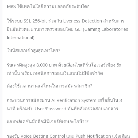
M88 ใช้เทคโนโลยีความปลอดภัยระดับใด?
ใช้ระบบ SSL 256-bit ร่วมกับ Liveness Detection สำหรับการ
ยืนยันตัวตน ผ่านการตรวจสอบโดย GLI (Gaming Laboratories
International)
โบนัสแรกเข้าสูงสุดเท่าไหร่?
รับเครดิตสูงสุด 8,000 บาท ด้วยเงื่อนไขเทิร์นโอเวอร์เพียง 5x
เท่านั้น พร้อมเทคนิคการถอนเงินแบบไม่มีข้อจำกัด
ต้องใช้เวลานานแค่ไหนในการสมัครสมาชิก?
กระบวนการสมัครผ่าน AI Verification System เสร็จสิ้นใน 3
นาที พร้อมรับ User/Password ทันทีหลังตรวจสอบเอกสาร
แอปพลิเคชันมือถือมีฟีเจอร์พิเศษอะไรบ้าง?
รองรับ Voice Betting Control และ Push Notification แจ้งเตือน