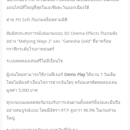
ออนไลน์ที่ใหญ่ที่สุดในเอเชียตะวันออกเฉียงใต้
ค่าย PG Soft กับเกมสล็อตสามมิติ
สัมผัสประสบการณ์เล่นเกมแบบ 3D Cinema Effects กับเกมดัง
อย่าง “Mahjong Ways 2” และ “Ganesha Gold” ที่มาพร้อม
กราฟิกระดับโรงภาพยนตร์
ระบบทดลองเล่นฟรีไม่มีเงื่อนไข
ผู้เล่นใหม่สามารถใช้งานฟีเจอร์
Demo Play
ได้นาน 7 วันเต็ม
โดยไม่ต้องทำเงื่อนไขการฝากเงินใดๆ พร้อมเครดิตทดลองเล่น
มูลค่า 5,000 บาท
ทุกเกมบนแพลตฟอร์มรองรับการเล่นผ่านทั้งเดสก์ท็อปและมือถือ
อย่างสมบูรณ์แบบ โดยมีอัตรา RTP สูงกว่า 96.5% ในเกมส่วน
ใหญ่
ระบบความปลอดภัยและการเงินที่มั่นคง