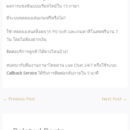
ผลการแข่งขันแบบเรียลไทม์ใน 15 ภาษา
มีระบบทดลองเล่นเกมฟรีหรือไม่?
ใช่! ทดลองเล่นสล็อตจาก PG Soft และเกมคาสิโนสดฟรีนาน 7
วัน โดยไม่ต้องฝากเงิน
ติดต่อบริการลูกค้าได้ทางไหนบ้าง?
สนทนากับทีมงานภาษาไทยผ่าน Live Chat 24/7 หรือใช้ระบบ
Callback Service
ได้รับการติดต่อกลับภายใน 5 นาที
←
Previous Post
Next Post
→