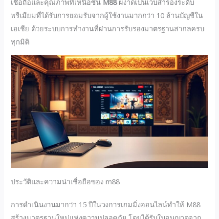
เชื่อถือและคุณภาพที่เหนือชั้น
M88
ผงาดเป็นเว็บสํารองระดับ
พรีเมียมที่ได้รับการยอมรับจากผู้ใช้งานมากกว่า 10 ล้านบัญชีใน
เอเชีย ด้วยระบบการทำงานที่ผ่านการรับรองมาตรฐานสากลครบ
ทุกมิติ
ประวัติและความน่าเชื่อถือของ m88
การดำเนินงานมากว่า 15 ปีในวงการเกมมิ่งออนไลน์ทำให้ M88
สร้างมาตรฐานใหม่แห่งความปลอดภัย โดยได้รับใบอนุญาตจาก