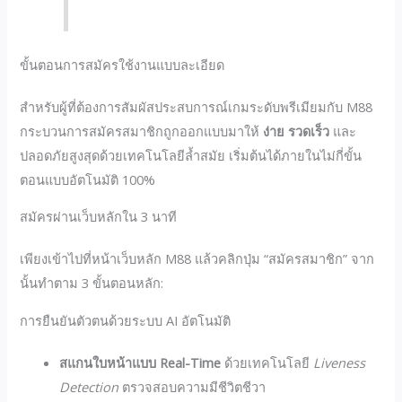
ขั้นตอนการสมัครใช้งานแบบละเอียด
สำหรับผู้ที่ต้องการสัมผัสประสบการณ์เกมระดับพรีเมียมกับ M88
กระบวนการสมัครสมาชิกถูกออกแบบมาให้
ง่าย รวดเร็ว
และ
ปลอดภัยสูงสุดด้วยเทคโนโลยีล้ำสมัย เริ่มต้นได้ภายในไม่กี่ขั้น
ตอนแบบอัตโนมัติ 100%
สมัครผ่านเว็บหลักใน 3 นาที
เพียงเข้าไปที่หน้าเว็บหลัก M88 แล้วคลิกปุ่ม
“สมัครสมาชิก”
จาก
นั้นทำตาม 3 ขั้นตอนหลัก:
การยืนยันตัวตนด้วยระบบ AI อัตโนมัติ
สแกนใบหน้าแบบ Real-Time
ด้วยเทคโนโลยี
Liveness
Detection
ตรวจสอบความมีชีวิตชีวา