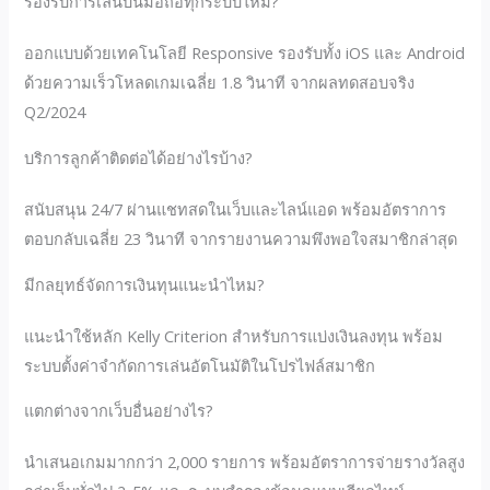
รองรับการเล่นบนมือถือทุกระบบไหม?
ออกแบบด้วยเทคโนโลยี Responsive รองรับทั้ง iOS และ Android
ด้วยความเร็วโหลดเกมเฉลี่ย 1.8 วินาที จากผลทดสอบจริง
Q2/2024
บริการลูกค้าติดต่อได้อย่างไรบ้าง?
สนับสนุน 24/7 ผ่านแชทสดในเว็บและไลน์แอด พร้อมอัตราการ
ตอบกลับเฉลี่ย 23 วินาที จากรายงานความพึงพอใจสมาชิกล่าสุด
มีกลยุทธ์จัดการเงินทุนแนะนำไหม?
แนะนำใช้หลัก Kelly Criterion สำหรับการแบ่งเงินลงทุน พร้อม
ระบบตั้งค่าจำกัดการเล่นอัตโนมัติในโปรไฟล์สมาชิก
แตกต่างจากเว็บอื่นอย่างไร?
นำเสนอเกมมากกว่า 2,000 รายการ พร้อมอัตราการจ่ายรางวัลสูง