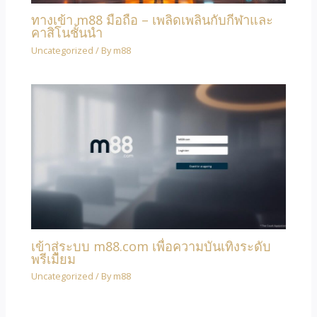
ทางเข้า m88 มือถือ – เพลิดเพลินกับกีฬาและ
คาสิโนชั้นนำ
Uncategorized
/ By
m88
เข้าสู่ระบบ m88.com เพื่อความบันเทิงระดับ
พรีเมียม
Uncategorized
/ By
m88