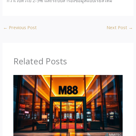
กว่าเว็บทั่วไป 2-5% และระบบสำรองข้อมูลแบบเรียลไทม์
←
Previous Post
Next Post
→
Related Posts