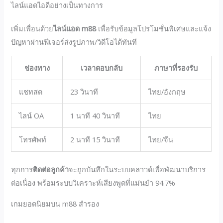
ไลน์แอดไอดีอย่างเป็นทางการ
เพิ่มเพื่อนด้วย
ไลน์แอด m88
เพื่อรับข้อมูลโปรโมชั่นพิเศษและแจ้ง
ปัญหาผ่านฟีเจอร์ส่งรูปภาพ/วิดีโอได้ทันที
ช่องทาง
เวลาตอบกลับ
ภาษาที่รองรับ
แชทสด
23 วินาที
ไทย/อังกฤษ
ไลน์ OA
1 นาที 40 วินาที
ไทย
โทรศัพท์
2 นาที 15 วินาที
ไทย/จีน
ทุกการ
ติดต่อลูกค้า
จะถูกบันทึกในระบบคลาวด์เพื่อพัฒนาบริการ
ต่อเนื่อง พร้อมระบบวิเคราะห์เสียงพูดที่แม่นยำ 94.7%
เกมยอดนิยมบน m88 สํารอง