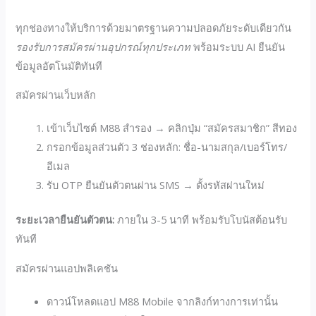
ทุกช่องทางให้บริการด้วยมาตรฐานความปลอดภัยระดับเดียวกัน
รองรับการสมัครผ่านอุปกรณ์ทุกประเภท
พร้อมระบบ AI ยืนยัน
ข้อมูลอัตโนมัติทันที
สมัครผ่านเว็บหลัก
เข้าเว็บไซต์ M88 สํารอง → คลิกปุ่ม “สมัครสมาชิก” สีทอง
กรอกข้อมูลส่วนตัว 3 ช่องหลัก: ชื่อ-นามสกุล/เบอร์โทร/
อีเมล
รับ OTP ยืนยันตัวตนผ่าน SMS → ตั้งรหัสผ่านใหม่
ระยะเวลายืนยันตัวตน:
ภายใน 3-5 นาที พร้อมรับโบนัสต้อนรับ
ทันที
สมัครผ่านแอปพลิเคชัน
ดาวน์โหลดแอป M88 Mobile จากลิงก์ทางการเท่านั้น