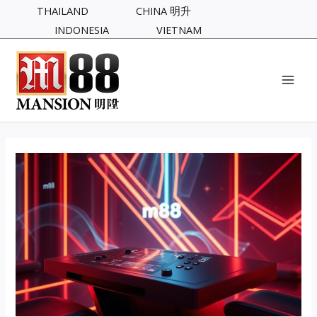
Skip
THAILAND
CHINA 明升
to
INDONESIA
VIETNAM
content
MAI
MEN