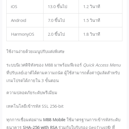
iOS
13.0 ขึ้นไป
1.2 วินาที
Android
7.0 ขึ้นไป
1.5 วินาที
HarmonyOS
2.0 ขึ้นไป
1.8 วินาที
ใช้งานง่ายด้วยเมนูปรับแต่งพิเศษ
ระบบนิเวศดิจิทัลของ M88 มาพร้อมฟีเจอร์
Quick Access Menu
ที่ปรับเลย์เอาต์ได้ตามความถนัด ผู้ใช้สามารถตั้งค่าปุ่มลัดสำหรับ
เกมโปรดได้ภายใน 3 ขั้นตอน
ความปลอดภัยระดับพรีเมียม
เทคโนโลยีเข้ารหัส SSL 256-bit
ทุกการเชื่อมต่อผ่าน
M88 Mobile
ใช้มาตรฐานการเข้ารหัสระดับ
ธนาคาร
SHA-256 with RSA
ร่วมกับใบรับรอง GeoTrust® ที่