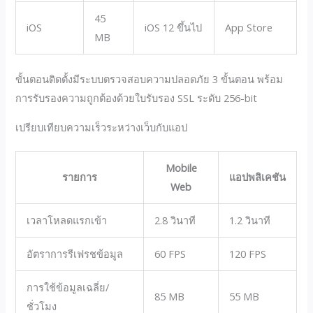
45
iOS
iOS 12 ขึ้นไป
App Store
MB
ขั้นตอนติดตั้งมีระบบตรวจสอบความปลอดภัย 3 ขั้นตอน พร้อม
การรับรองความถูกต้องด้วยใบรับรอง SSL ระดับ 256-bit
เปรียบเทียบความเร็วระหว่างเว็บกับแอป
Mobile
รายการ
แอปพลิเคชัน
Web
เวลาโหลดแรกเข้า
2.8 วินาที
1.2 วินาที
อัตราการรีเฟรชข้อมูล
60 FPS
120 FPS
การใช้ข้อมูลเฉลี่ย/
85 MB
55 MB
ชั่วโมง