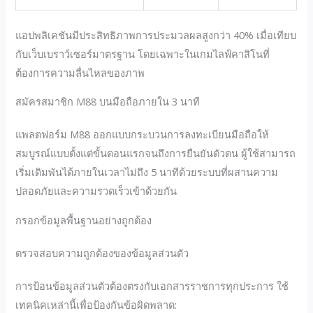
แอปพลิเคชันมีประสิทธิภาพการประมวลผลสูงกว่า 40% เมื่อเทียบ
กับเว็บเบราว์เซอร์มาตรฐาน โดยเฉพาะในเกมไลฟ์คาสิโนที่
ต้องการความลื่นไหลของภาพ
สมัครสมาชิก M88 บนมือถือภายใน 3 นาที
แพลตฟอร์ม M88 ออกแบบกระบวนการลงทะเบียนมือถือให้
สมบูรณ์แบบตั้งแต่ขั้นตอนแรกจนถึงการยืนยันตัวตน ผู้ใช้สามารถ
เริ่มเดิมพันได้ภายในเวลาไม่ถึง 5 นาทีด้วยระบบที่ผสานความ
ปลอดภัยและความรวดเร็วเข้าด้วยกัน
กรอกข้อมูลพื้นฐานอย่างถูกต้อง
ตรวจสอบความถูกต้องของข้อมูลส่วนตัว
การป้อนข้อมูลส่วนตัวต้องตรงกับเอกสารราชการทุกประการ ใช้
เทคนิคเหล่านี้เพื่อป้องกันข้อผิดพลาด: