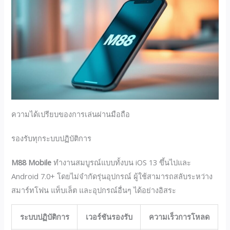
ความได้เปรียบของการเล่นผ่านมือถือ
รองรับทุกระบบปฏิบัติการ
M88 Mobile
ทำงานสมบูรณ์แบบทั้งบน iOS 13 ขึ้นไปและ
Android 7.0+ โดยไม่จำกัดรุ่นอุปกรณ์ ผู้ใช้สามารถสลับระหว่าง
สมาร์ทโฟน แท็บเล็ต และอุปกรณ์อื่นๆ ได้อย่างอิสระ
ระบบปฏิบัติการ
เวอร์ชันรองรับ
ความเร็วการโหลด