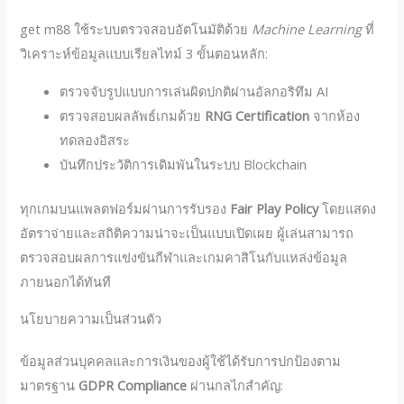
get m88 ใช้ระบบตรวจสอบอัตโนมัติด้วย
Machine Learning
ที่
วิเคราะห์ข้อมูลแบบเรียลไทม์ 3 ขั้นตอนหลัก:
ตรวจจับรูปแบบการเล่นผิดปกติผ่านอัลกอริทึม AI
ตรวจสอบผลลัพธ์เกมด้วย
RNG Certification
จากห้อง
ทดลองอิสระ
บันทึกประวัติการเดิมพันในระบบ Blockchain
ทุกเกมบนแพลตฟอร์มผ่านการรับรอง
Fair Play Policy
โดยแสดง
อัตราจ่ายและสถิติความน่าจะเป็นแบบเปิดเผย ผู้เล่นสามารถ
ตรวจสอบผลการแข่งขันกีฬาและเกมคาสิโนกับแหล่งข้อมูล
ภายนอกได้ทันที
นโยบายความเป็นส่วนตัว
ข้อมูลส่วนบุคคลและการเงินของผู้ใช้ได้รับการปกป้องตาม
มาตรฐาน
GDPR Compliance
ผ่านกลไกสำคัญ: