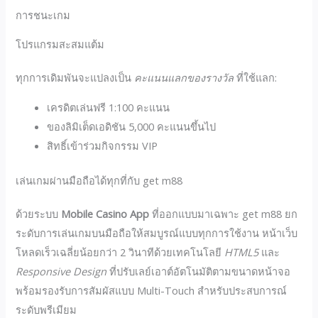
การชนะเกม
โปรแกรมสะสมแต้ม
ทุกการเดิมพันจะแปลงเป็น
คะแนนแลกของรางวัล
ที่ใช้แลก:
เครดิตเล่นฟรี 1:100 คะแนน
ของลิมิเต็ดเอดิชัน 5,000 คะแนนขึ้นไป
สิทธิ์เข้าร่วมกิจกรรม VIP
เล่นเกมผ่านมือถือได้ทุกที่กับ get m88
ด้วยระบบ
Mobile Casino App
ที่ออกแบบมาเฉพาะ get m88 ยก
ระดับการเล่นเกมบนมือถือให้สมบูรณ์แบบทุกการใช้งาน หน้าเว็บ
โหลดเร็วเฉลี่ยน้อยกว่า 2 วินาทีด้วยเทคโนโลยี
HTML5
และ
Responsive Design
ที่ปรับเลย์เอาต์อัตโนมัติตามขนาดหน้าจอ
พร้อมรองรับการสัมผัสแบบ Multi-Touch สำหรับประสบการณ์
ระดับพรีเมียม