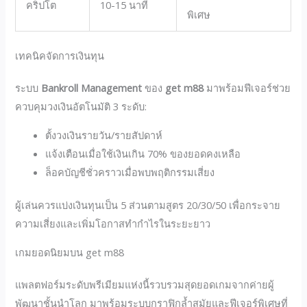
คริปโต
10-15 นาที
พิเศษ
เทคนิคจัดการเงินทุน
ระบบ
Bankroll Management
ของ
get m88
มาพร้อมฟีเจอร์ช่วย
ควบคุมวงเงินอัตโนมัติ 3 ระดับ:
ตั้งวงเงินรายวัน/รายสัปดาห์
แจ้งเตือนเมื่อใช้เงินเกิน 70% ของยอดคงเหลือ
ล็อคบัญชีชั่วคราวเมื่อพบพฤติกรรมเสี่ยง
ผู้เล่นควรแบ่งเงินทุนเป็น 5 ส่วนตามสูตร 20/30/50 เพื่อกระจาย
ความเสี่ยงและเพิ่มโอกาสทำกำไรในระยะยาว
เกมยอดนิยมบน get m88
แพลตฟอร์มระดับพรีเมียมแห่งนี้รวบรวมสุดยอดเกมจากค่ายผู้
พัฒนาชั้นนำโลก มาพร้อมระบบกราฟิกล้ำสมัยและฟีเจอร์พิเศษที่