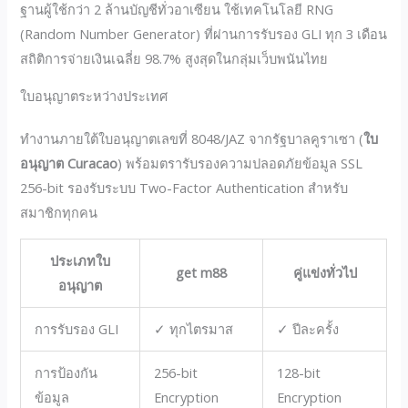
ฐานผู้ใช้กว่า 2 ล้านบัญชีทั่วอาเซียน ใช้เทคโนโลยี RNG
(Random Number Generator) ที่ผ่านการรับรอง GLI ทุก 3 เดือน
สถิติการจ่ายเงินเฉลี่ย 98.7% สูงสุดในกลุ่มเว็บพนันไทย
ใบอนุญาตระหว่างประเทศ
ทำงานภายใต้ใบอนุญาตเลขที่ 8048/JAZ จากรัฐบาลคูราเซา (
ใบ
อนุญาต Curacao
) พร้อมตรารับรองความปลอดภัยข้อมูล SSL
256-bit รองรับระบบ Two-Factor Authentication สำหรับ
สมาชิกทุกคน
ประเภทใบ
get m88
คู่แข่งทั่วไป
อนุญาต
การรับรอง GLI
✓ ทุกไตรมาส
✓ ปีละครั้ง
การป้องกัน
256-bit
128-bit
ข้อมูล
Encryption
Encryption