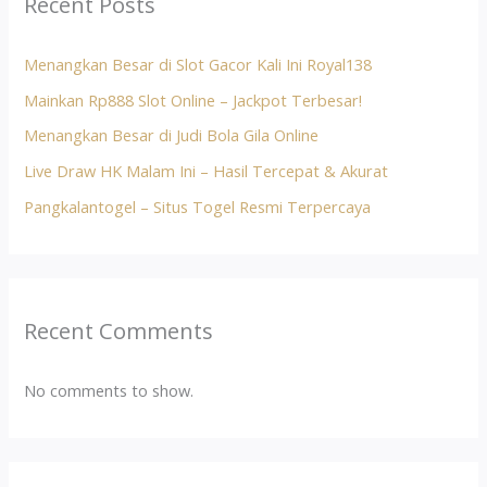
Recent Posts
Menangkan Besar di Slot Gacor Kali Ini Royal138
Mainkan Rp888 Slot Online – Jackpot Terbesar!
Menangkan Besar di Judi Bola Gila Online
Live Draw HK Malam Ini – Hasil Tercepat & Akurat
Pangkalantogel – Situs Togel Resmi Terpercaya
Recent Comments
No comments to show.