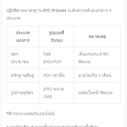
ปฏิบัติตามมาตรฐาน
KYC Process
ระดับสากลด้วยเอกสาร 3
ประเภท:
ประเภท
รูปแบบที่
หมายเหตุ
เอกสาร
รับรอง
บัตร
ไฟล์
เห็นเลขประจำตัว
ประชาชน
JPEG/PDF
ชัดเจน
หลักฐานที่อยู่
PDF เท่านั้น
อายุไม่เกิน 3 เดือน
JPEG ขนาด
รูปถ่ายคู่บัตร
แสดงใบหน้าชัดเจน
2MB
วิธีกรอกแบบฟอร์มออนไลน์
ระบบอัจฉริยะช่วยลดขั้นตอนการกรอกข้อมูลซ้ำซ้อน: