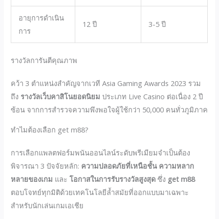
อายุการดำเนิน
12 ปี
3-5 ปี
การ
รางวัลการันตีคุณภาพ
คว้า 3 ตำแหน่งสำคัญจากเวที Asia Gaming Awards 2023 รวม
ถึง
รางวัลเว็บคาสิโนยอดนิยม
ประเภท Live Casino ต่อเนื่อง 2 ปี
ซ้อน จากการสำรวจความพึงพอใจผู้ใช้กว่า 50,000 คนทั่วภูมิภาค
ทำไมต้องเลือก get m88?
การเลือกแพลตฟอร์มพนันออนไลน์ระดับพรีเมียมจำเป็นต้อง
พิจารณา 3 ปัจจัยหลัก:
ความปลอดภัยที่เหนือชั้น
ความหลาก
หลายของเกม
และ
โอกาสในการรับรางวัลสูงสุด
ซึ่ง
get m88
ตอบโจทย์ทุกมิติด้วยเทคโนโลยีล้ำสมัยที่ออกแบบมาเฉพาะ
สำหรับนักเล่นเกมเอเชีย