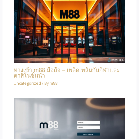
ทางเข้า m88 มือถือ – เพลิดเพลินกับกีฬาและ
คาสิโนชั้นนำ
Uncategorized
/ By
m88