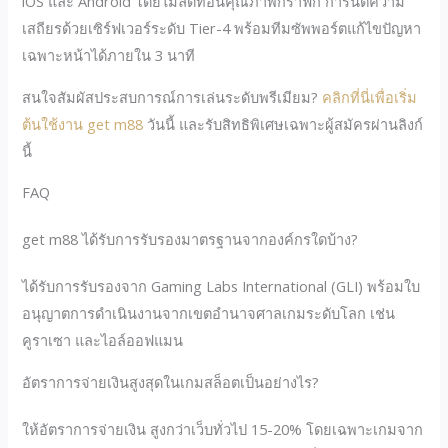
iOS และ Android โดยไม่ลดทอนคุณภาพกราฟิก การันตีความ
เสถียรด้วยเซิร์ฟเวอร์ระดับ Tier-4 พร้อมทีมซัพพอร์ตแก้ไขปัญหา
เฉพาะหน้าได้ภายใน 3 นาที
สนใจสัมผัสประสบการณ์การเล่นระดับพรีเมียม?
คลิกที่นี่เพื่อเริ่ม
ต้นใช้งาน get m88
วันนี้ และรับสิทธิพิเศษเฉพาะผู้สมัครผ่านลิงก์
นี้
FAQ
get m88 ได้รับการรับรองมาตรฐานจากองค์กรใดบ้าง?
ได้รับการรับรองจาก Gaming Labs International (GLI) พร้อมใบ
อนุญาตการดำเนินงานจากเขตอำนาจศาลเกมระดับโลก เช่น
คูราเซา และไอล์ออฟแมน
อัตราการจ่ายเงินสูงสุดในเกมสล็อตเป็นอย่างไร?
ให้อัตราการจ่ายเงิน สูงกว่าเว็บทั่วไป 15-20% โดยเฉพาะเกมจาก