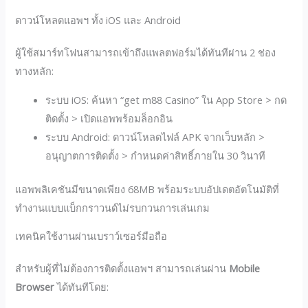
ดาวน์โหลดแอพฯ ทั้ง iOS และ Android
ผู้ใช้สมาร์ทโฟนสามารถเข้าถึงแพลตฟอร์มได้ทันทีผ่าน 2 ช่อง
ทางหลัก:
ระบบ iOS: ค้นหา “get m88 Casino” ใน App Store > กด
ติดตั้ง > เปิดแอพพร้อมล็อกอิน
ระบบ Android: ดาวน์โหลดไฟล์ APK จากเว็บหลัก >
อนุญาตการติดตั้ง > กำหนดค่าสิทธิ์ภายใน 30 วินาที
แอพพลิเคชันมีขนาดเพียง 68MB พร้อมระบบอัปเดตอัตโนมัติที่
ทำงานแบบแบ็กกราวนด์ไม่รบกวนการเล่นเกม
เทคนิคใช้งานผ่านเบราว์เซอร์มือถือ
สำหรับผู้ที่ไม่ต้องการติดตั้งแอพฯ สามารถเล่นผ่าน
Mobile
Browser
ได้ทันทีโดย: