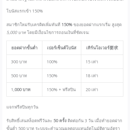
โบนัสแรกเข้า 150%
สมาชิกใหม่รับเครดิตเพิ่มทันที
150%
ของยอดฝากแรกเริ่ม สูงสุด
5,000 บาท
โดยมีเงื่อนไขการถอนเงินที่ชัดเจน:
ยอดฝากขั้นต่ำ
เปอร์เซ็นต์โบนัส
เทิร์นโอเวอร์要求
300 บาท
100%
15 เท่า
500 บาท
150%
18 เท่า
1,
000 บาท
150% + ฟรีสปิน
20 เท่า
แจกฟรีสปินทุกวัน
รับสิทธิ์เล่นสล็อตฟรีวันละ
50 ครั้ง
ติดต่อกัน 3 วัน เมื่อทำยอดฝาก
ขั้นต่ำ 500 บาท ระบบจะคำนวณผลตอบแทนอัตโนมัติตามอัตรา