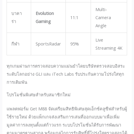
Multi-
บาคา
Evolution
11:1
Camera
ร่า
Gaming
Angle
Live
กีฬา
SportsRadar
95%
Streaming 4K
ทุกเกมผ่านการตรวจสอบความแม่นยำโดยบริษัทตรวจสอบอิสระ
ระดับโลกอย่าง GLI และ iTech Labs รับประกันความโปร่งใสทุก
การเดิมพัน
โปรโมชั่นพิเศษสำหรับสมาชิกใหม่
แพลตฟอร์ม Get M88 จัดเตรียมสิทธิพิเศษสุดเอ็กซ์คลูซีฟสำหรับผู้
ใช้รายใหม่ ด้วยแพ็กเกจส่งเสริมการเล่นที่ออกแบบมาเพื่อเพิ่ม
มูลค่าการลงทุนตั้งแต่ก้าวแรก ระบบโปรโมชั่นได้รับการพัฒนา
ตามมาตรฐานสากล พร้อมกลไกการรับสิทธิ์ที่โปร่งใสตรวจสอบได้