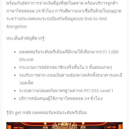
พร้อมกับอัตราการจ่ายเงินที่สูงที่สุดในตลาด พร้อมบริการลูกค้า
ภาษาไทยตลอด 24 ชั่วโมง การันตีความน่าเชื่อถือด้วยใบอนุญาต
ระหว่างประเทศและระบบป้องกันข้อมูลแบบ End-to-End
Encryption
ประเด็นสำคัญที่ควรรู้
แพลตฟอร์มระดับพรีเมียมที่มีเกมให้เลือกมากกว่า 1,000
ประเภท
กระบวนการสมัครสมาชิกเสร็จสิ้นใน 3 ขั้นตอนง่ายๆ
รองรับการฝาก-ถอนเงินผ่านช่องทางหลักทั้งธนาคารและอี
วอลเล็ท
ระบบความปลอดภัยมาตรฐานสากล PCI DSS Level 1
บริการสนับสนุนผู้ใช้ภาษาไทยตลอด 24 ชั่วโมง
รู้จัก get m88 แพลตฟอร์มพนันระดับพรีเมียม