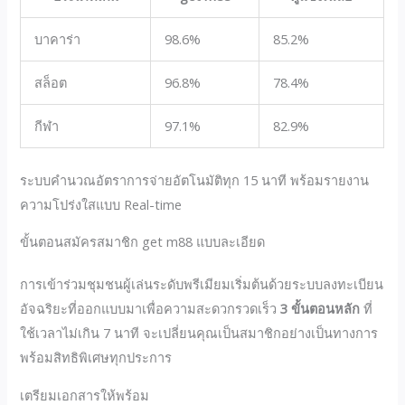
บาคาร่า
98.6%
85.2%
สล็อต
96.8%
78.4%
กีฬา
97.1%
82.9%
ระบบคำนวณอัตราการจ่ายอัตโนมัติทุก 15 นาที พร้อมรายงาน
ความโปร่งใสแบบ Real-time
ขั้นตอนสมัครสมาชิก get m88 แบบละเอียด
การเข้าร่วมชุมชนผู้เล่นระดับพรีเมียมเริ่มต้นด้วยระบบลงทะเบียน
อัจฉริยะที่ออกแบบมาเพื่อความสะดวกรวดเร็ว
3 ขั้นตอนหลัก
ที่
ใช้เวลาไม่เกิน 7 นาที จะเปลี่ยนคุณเป็นสมาชิกอย่างเป็นทางการ
พร้อมสิทธิพิเศษทุกประการ
เตรียมเอกสารให้พร้อม