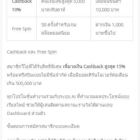
Cashback
คืนเงินเสียสูงสุด 5,000
เดิมพันขั้นต่ำ
10%
บาท/สัปดาห์
10,000 บาท
50 ครั้งสำหรับเกม
ฝากเงิน 1,000
Free Spin
สล็อตยอดนิยม
บาทขึ้นไป
Cashback และ Free Spin
สมาชิกวีไอพีได้รับสิทธิพิเศษ
เพิ่มวงเงิน Cashback สูงสุด 15%
พร้อมฟรีสปินแบบไม่มีข้อจำกัด เมื่อมียอดเทิร์นโอเวอร์ต่อเดือน
เกิน 500,000 บาท
ทุกโปรโมชั่นทำงานร่วมกับระบบ AI ที่คำนวณผลประโยชน์แบบ
เรียลไทม์ ช่วยให้ผู้เล่นติดตามสถานะรางวัลได้ผ่านแถบ
Dashboard ส่วนตัว
ขั้นตอนการสมัครสมาชิกแบบละเอียด