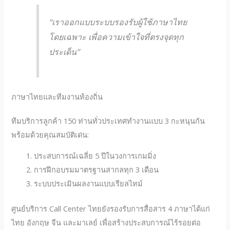
“เราออกแบบระบบรองรับผู้ใช้ภาษาไทย
โดยเฉพาะ เพื่อความเข้าใจที่ตรงจุดทุก
ประเด็น”
ภาษาไทยและทีมงานท้องถิ่น
ทีมบริการลูกค้า 150 ท่านทั่วประเทศทำงานแบบ 3 กะหนุนกัน
พร้อมด้วยคุณสมบัติเด่น:
ประสบการณ์เฉลี่ย 5 ปีในวงการเกมมิ่ง
การฝึกอบรมมาตรฐานสากลทุก 3 เดือน
ระบบประเมินผลงานแบบเรียลไทม์
ศูนย์บริการ Call Center ไทยยังรองรับการสื่อสาร 4 ภาษาได้แก่
ไทย อังกฤษ จีน และมาเลย์ เพื่อสร้างประสบการณ์ไร้รอยต่อ