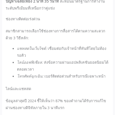
ปัญหาเฉลี่ยเพียง 2 นาที 35 วินาที
สะท้อนมาตรฐานการทำงาน
ระดับพรีเมียมที่เหนือกว่าคู่แข่ง
ช่องทางติดต่อเร่งด่วน
สมาชิกสามารถเลือกใช้ช่องทางการสื่อสารได้ตามความสะดวก
ด้วย 3 วิธีหลัก:
แชทสดในเว็บไซต์:
เชื่อมต่อกับเจ้าหน้าที่ทันทีโดยไม่ต้อง
รอคิว
ไลน์ออฟฟิเชียล:
ส่งข้อความผ่านแอปพลิเคชันยอดนิยมได้
ตลอดเวลา
โทรศัพท์ฉุกเฉิน:
เบอร์ติดต่อด่วนสำหรับกรณีเฉพาะหน้า
ไลน์และแชทสด
ข้อมูลล่าสุดปี 2024 ชี้ให้เห็นว่า 87% ของคำถามได้รับการแก้ไข
ผ่านช่องทางดิจิทัลภายใน 3 นาทีแรก