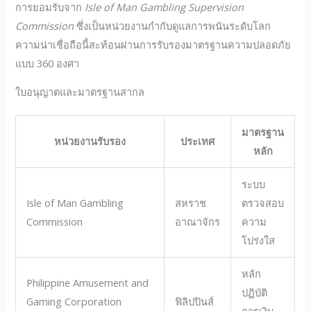
การยอมรับจาก
Isle of Man Gambling Supervision
Commission
ซึ่งเป็นหน่วยงานกำกับดูแลการพนันระดับโลก
ความน่าเชื่อถือนี้สะท้อนผ่านการรับรองมาตรฐานความปลอดภัย
แบบ 360 องศา
ใบอนุญาตและมาตรฐานสากล
มาตรฐาน
หน่วยงานรับรอง
ประเทศ
หลัก
ระบบ
Isle of Man Gambling
สหราช
ตรวจสอบ
Commission
อาณาจักร
ความ
โปร่งใส
หลัก
Philippine Amusement and
ปฏิบัติ
Gaming Corporation
ฟิลิปปินส์