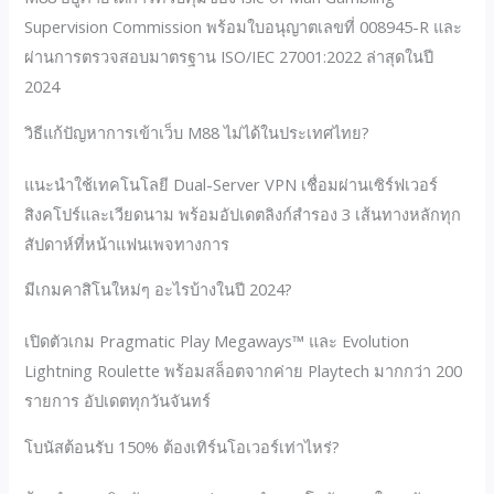
Supervision Commission พร้อมใบอนุญาตเลขที่ 008945-R และ
ผ่านการตรวจสอบมาตรฐาน ISO/IEC 27001:2022 ล่าสุดในปี
2024
วิธีแก้ปัญหาการเข้าเว็บ M88 ไม่ได้ในประเทศไทย?
แนะนำใช้เทคโนโลยี Dual-Server VPN เชื่อมผ่านเซิร์ฟเวอร์
สิงคโปร์และเวียดนาม พร้อมอัปเดตลิงก์สำรอง 3 เส้นทางหลักทุก
สัปดาห์ที่หน้าแฟนเพจทางการ
มีเกมคาสิโนใหม่ๆ อะไรบ้างในปี 2024?
เปิดตัวเกม Pragmatic Play Megaways™ และ Evolution
Lightning Roulette พร้อมสล็อตจากค่าย Playtech มากกว่า 200
รายการ อัปเดตทุกวันจันทร์
โบนัสต้อนรับ 150% ต้องเทิร์นโอเวอร์เท่าไหร่?