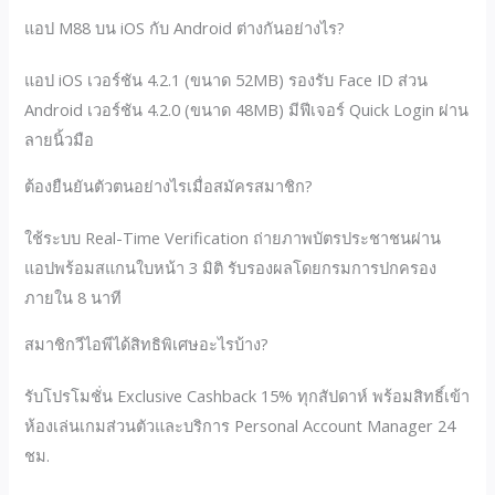
แอป M88 บน iOS กับ Android ต่างกันอย่างไร?
แอป iOS เวอร์ชัน 4.2.1 (ขนาด 52MB) รองรับ Face ID ส่วน
Android เวอร์ชัน 4.2.0 (ขนาด 48MB) มีฟีเจอร์ Quick Login ผ่าน
ลายนิ้วมือ
ต้องยืนยันตัวตนอย่างไรเมื่อสมัครสมาชิก?
ใช้ระบบ Real-Time Verification ถ่ายภาพบัตรประชาชนผ่าน
แอปพร้อมสแกนใบหน้า 3 มิติ รับรองผลโดยกรมการปกครอง
ภายใน 8 นาที
สมาชิกวีไอพีได้สิทธิพิเศษอะไรบ้าง?
รับโปรโมชั่น Exclusive Cashback 15% ทุกสัปดาห์ พร้อมสิทธิ์เข้า
ห้องเล่นเกมส่วนตัวและบริการ Personal Account Manager 24
ชม.