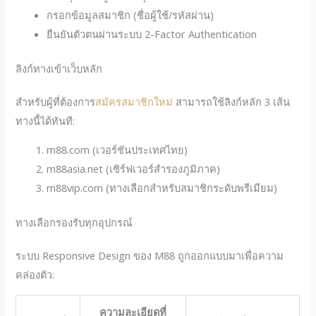
กรอกข้อมูลสมาชิก (ชื่อผู้ใช้/รหัสผ่าน)
ยืนยันตัวตนผ่านระบบ 2-Factor Authentication
ลิงก์ทางเข้าเว็บหลัก
สำหรับผู้ที่ต้องการ
สมัครสมาชิกใหม่
สามารถใช้ลิงก์หลัก 3 เส้น
ทางนี้ได้ทันที:
m88.com (เวอร์ชันประเทศไทย)
m88asia.net (เซิร์ฟเวอร์สำรองภูมิภาค)
m88vip.com (ทางเลือกสำหรับสมาชิกระดับพรีเมียม)
ทางเลือกรองรับทุกอุปกรณ์
ระบบ Responsive Design ของ M88 ถูกออกแบบมาเพื่อความ
คล่องตัว:
ความละเอียดที่