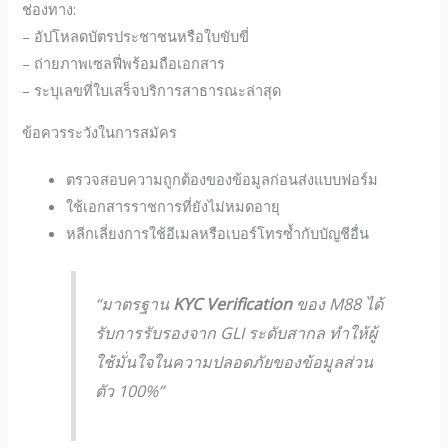
ช่องทาง:
– อัปโหลดบัตรประชาชนหรือใบขับขี่
– ถ่ายภาพเซลฟี่พร้อมถือเอกสาร
– ระบุเลขที่ใบเสร็จบริการสาธารณะล่าสุด
ข้อควรระวังในการสมัคร
ตรวจสอบความถูกต้องของข้อมูลก่อนส่งแบบฟอร์ม
ใช้เอกสารราชการที่ยังไม่หมดอายุ
หลีกเลี่ยงการใช้อีเมลหรือเบอร์โทรซ้ำกับบัญชีอื่น
“มาตรฐาน
KYC Verification
ของ M88 ได้
รับการรับรองจาก GLI ระดับสากล ทำให้ผู้
ใช้มั่นใจในความปลอดภัยของข้อมูลส่วน
ตัว 100%”