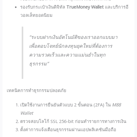
รองรับกระเป๋าเงินดิจิทัล
TrueMoney Wallet
และบริการอี
วอลเล็ทยอดนิยม
“ระบบฝากเงินอัตโนมัติของเราออกแบบมา
เพื่อตอบโจทย์นักลงทุนยุคใหม่ที่ต้องการ
ความรวดเร็วและความแม่นยำในทุก
ธุรกรรม”
เทคนิคการทำธุรกรรมปลอดภัย
เปิดใช้งานการยืนยันตัวแบบ 2 ขั้นตอน (2FA) ใน
M88
Wallet
ตรวจสอบโลโก้ SSL 256-bit ก่อนทำรายการทางการเงิน
ตั้งค่าการแจ้งเตือนธุรกรรมผ่านแอปพลิเคชันมือถือ